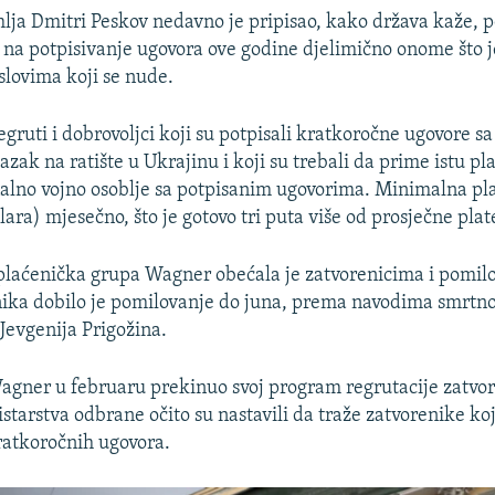
lja Dmitri Peskov nedavno je pripisao, kako država kaže, 
 na potpisivanje ugovora ove godine djelimično onome što j
slovima koji se nude.
egruti i dobrovoljci koji su potpisali kratkoročne ugovore s
zak na ratište u Ukrajinu i koji su trebali da prime istu pla
nalno vojno osoblje sa potpisanim ugovorima. Minimalna pl
olara) mjesečno, što je gotovo tri puta više od prosječne plat
 plaćenička grupa Wagner obećala je zatvorenicima i pomil
ika dobilo je pomilovanje do juna, prema navodima smrtno
Jevgenija Prigožina.
agner u februaru prekinuo svoj program regrutacije zatvo
starstva odbrane očito su nastavili da traže zatvorenike koj
ratkoročnih ugovora.