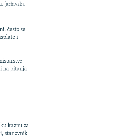
u. (arhivska
i, često se
splate i
nistarstvo
i na pitanja
rsku kaznu za
i, stanovnik