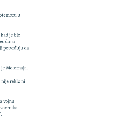
septembru u
 kad je bio
sec dana
ji potvrđuju da
a je Motornaja.
 nije reklo ni
za vojnu
atvorenika
".