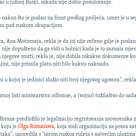
ar u južnoj Rusiji, nikada nije dobio pomilovanje.
nakon što je poslan na front prošlog proljeća, umro je u 
imu pod ruskom okupacijom.
, Ana Motornaja, rekla je da joj nije rečeno gdje je poslan
j nije dopušteno da ga vidi u bolnici kada je to saznala mje
 njegove smrti, rekla je, nije dobila nikakve dokumente ko
jini, nije primila platu niti bilo kakvu naknadu.
 u kojoj je jedinici služio niti broj njegovog ugovora", rekl
atnoj listi ministarstva odbrane, a (vojno) tužilaštvo do sada
dbrane predložilo je legalizaciju regrutovanja zatvorenika 
 koju je
Olga Romanova
, koja vodi organizaciju za prava z
etaka", uporedila s "igrom ruskog ruleta s najvećim ulozima