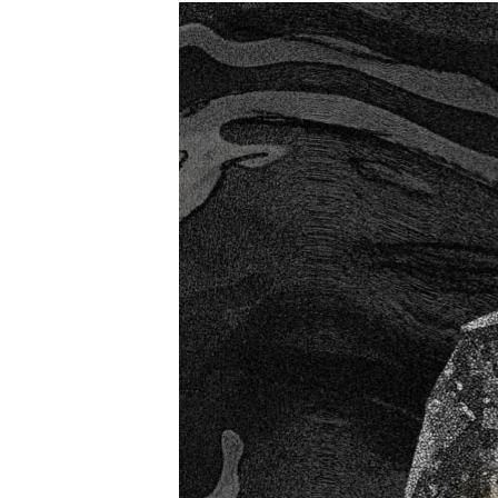
ISPRIČAJ MI
DNEVNO@RSE
SPECIJALI RSE
VIŠE OD NASLOVA
GENOCID U SREBRENICI
POPLAVE I KLIZIŠTA U BIH 2024.
TV LIBERTY
POST SCRIPTUM
MOJA EVROPA
TRI DECENIJE OD RATA U BIH
SVE KARTE DEJTONA
NASTANAK I RASPAD JUGOSLAVIJE