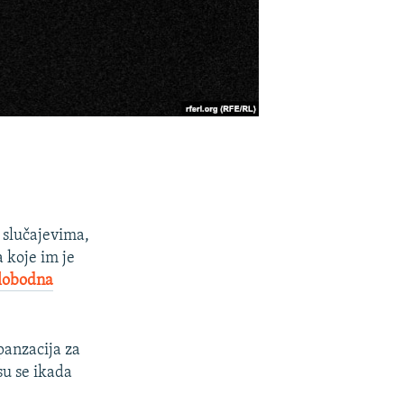
m slučajevima,
a koje im je
Slobodna
panzacija za
su se ikada