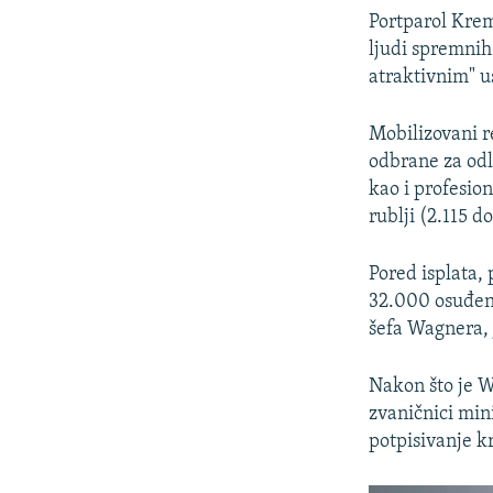
Portparol Krem
ljudi spremnih
atraktivnim" u
Mobilizovani r
odbrane za odla
kao i profesio
rublji (2.115 d
Pored isplata,
32.000 osuđen
šefa Wagnera, 
Nakon što je W
zvaničnici mini
potpisivanje k