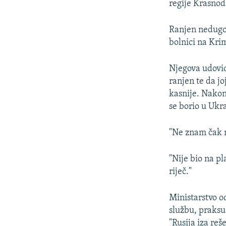
regije Krasnod
Ranjen nedugo 
bolnici na Kr
Njegova udovica
ranjen te da jo
kasnije. Nakon
se borio u Ukra
"Ne znam čak ni
"Nije bio na pl
riječ."
Ministarstvo o
službu, praksu
"Rusija iza reš