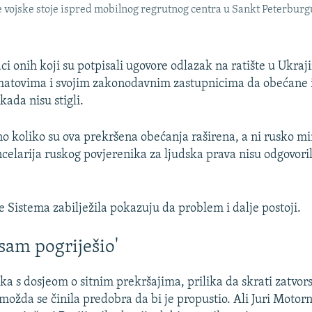
 vojske stoje ispred mobilnog regrutnog centra u Sankt Peterburg
 onih koji su potpisali ugovore odlazak na ratište u Ukrajin
chatovima i svojim zakonodavnim zastupnicima da obećane i
ada nisu stigli.
no koliko su ova prekršena obećanja raširena, a ni rusko mi
celarija ruskog povjerenika za ljudska prava nisu odgovoril
e Sistema zabilježila pokazuju da problem i dalje postoji.
 sam pogriješio'
ka s dosjeom o sitnim prekršajima, prilika da skrati zatvo
možda se činila predobra da bi je propustio. Ali Juri Motorn