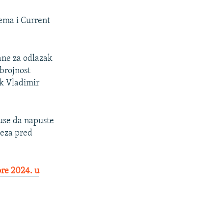
tema i Current
rane za odlazak
 brojnost
k Vladimir
use da napuste
teza pred
ore 2024. u