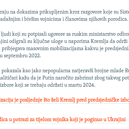
iraju na dokazima prikupljenim kroz razgovore koje su Sis
sadašnjim i bivšim vojnicima i članovima njihovih porodica.
 ljudi koji su potpisali ugovore sa ruskim ministarstvo odb
jini odigrali su ključne uloge u naporima Kremlja da održi
a pribjegava masovnim mobilizacijama kakvu je predsjedni
 u septembru 2022.
e pokazala kao jako nepopularna natjeravši brojne mlade R
alitičari kažu da je Putin naročito zabrinut zbog takvog po
izbore koji se trebaju održati u martu 2024.
zacija je posljednje što želi Kremlj pred predsjedničke izb
ca u potrazi za tijelom vojnika koji je poginuo u Ukrajini