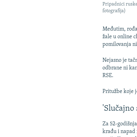
Pripadnici ruske
fotografija)
Međutim, rođaci
žale u online 
pomilovanja nik
Nejasno je tač
odbrane ni kan
RSE.
Pritužbe koje j
'Slučajno
Za 52-godišnja
krađu i napad 