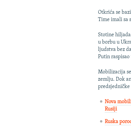
Otkrića se baz
Time imali sa 
Stotine hiljada
u borbu u Ukra
ljudstva bez d
Putin raspisao
Mobilizacija s
zemlju. Dok an
predsjedničke 
Nova mobili
Rusiji
Ruska porodi