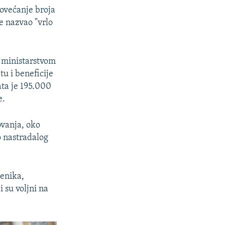
povećanje broja
e nazvao "vrlo
a ministarstvom
tu i beneficije
ata je 195.000
e.
ovanja, oko
 nastradalog
renika,
i su voljni na