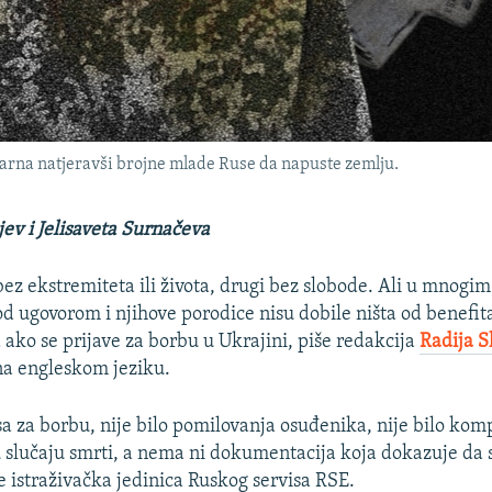
arna natjeravši brojne mlade Ruse da napuste zemlju.
jev i Jelisaveta Surnačeva
bez ekstremiteta ili života, drugi bez slobode. Ali u mnogi
od ugovorom i njihove porodice nisu dobile ništa od benefit
 ako se prijave za borbu u Ukrajini, piše redakcija
Radija 
a engleskom jeziku.
sa za borbu, nije bilo pomilovanja osuđenika, nije bilo kom
 u slučaju smrti, a nema ni dokumentacija koja dokazuje da 
 je istraživačka jedinica Ruskog servisa RSE.