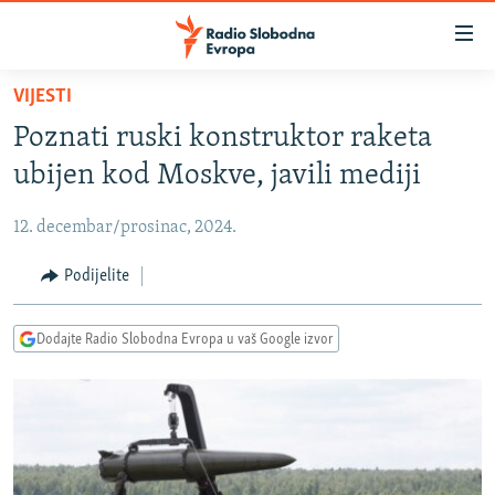
Dostupni
linkovi
Pređite
VIJESTI
na
VIJESTI
Poznati ruski konstruktor raketa
glavni
BOSNA I HERCEGOVINA
sadržaj
ubijen kod Moskve, javili mediji
SRBIJA
Pređite
na
12. decembar/prosinac, 2024.
KOSOVO
glavnu
CRNA GORA
Podijelite
navigaciju
Pređite
VIZUELNO
na
Dodajte Radio Slobodna Evropa u vaš Google izvor
PODCASTI
VIDEO
pretragu
RAT U UKRAJINI
FOTOGALERIJE
KINA NA BALKANU
INFOGRAFIKE
RSE PRIČE IZ SVIJETA