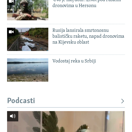
'Ovo je moj dom': Život pod ruskim
dronovima u Hersonu
Rusija lansirala smrtonosnu
balističku raketu, napad dronovima
na Kijevsku oblast
Vodostaj reka u Srbiji
Podcasti