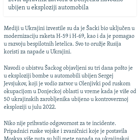
ubijen u eksploziji automobila
Mediji u Ukrajini izvestile su da je Šacki bio uključen u
modernizaciju raketa H-59 i H-69, kao i da je pomagao
u razvoju bespilotnih letelica. Svo to oružje Rusija
koristi za napade u Ukrajini.
Navodi o ubistvu Šackog objavljeni su tri dana pošto je
u eksploziji bombe u automobili ubijen Sergej
Jevsjukov, koji je vodio zatvor u Olenjivki pod ruskom
okupacijom u Donjeckoj oblasti u vreme kada je više od
50 ukrajinskih zarobljenika ubijeno u kontroverznoj
eksploziji u julu 2022.
Niko nije prihvatio odgovornost za te incidente.
Pripadnici ruske vojske i zvaničnici koje je postavila
Moskva više puta su bili mete napada na ukrajinskoj