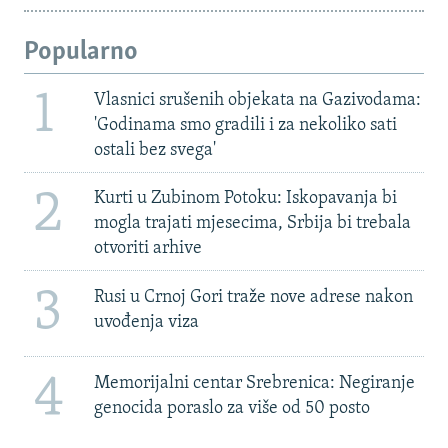
Popularno
1
Vlasnici srušenih objekata na Gazivodama:
'Godinama smo gradili i za nekoliko sati
ostali bez svega'
2
Kurti u Zubinom Potoku: Iskopavanja bi
mogla trajati mjesecima, Srbija bi trebala
otvoriti arhive
3
Rusi u Crnoj Gori traže nove adrese nakon
uvođenja viza
4
Memorijalni centar Srebrenica: Negiranje
genocida poraslo za više od 50 posto