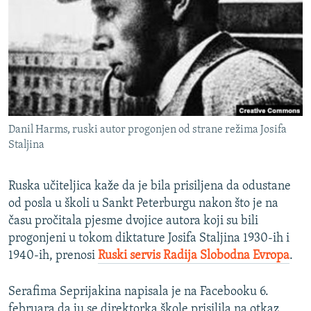
ISPRIČAJ MI
DNEVNO@RSE
SPECIJALI RSE
VIŠE OD NASLOVA
PRATITE NAS
GENOCID U SREBRENICI
Danil Harms, ruski autor progonjen od strane režima Josifa
POPLAVE I KLIZIŠTA U BIH 2024.
Staljina
TV LIBERTY
Sve RFE/RL stranice
Ruska učiteljica kaže da je bila prisiljena da odustane
POST SCRIPTUM
od posla u školi u Sankt Peterburgu nakon što je na
MOJA EVROPA
času pročitala pjesme dvojice autora koji su bili
progonjeni u tokom diktature Josifa Staljina 1930-ih i
TRI DECENIJE OD RATA U BIH
1940-ih, prenosi
Ruski servis Radija Slobodna Evropa
.
SVE KARTE DEJTONA
NASTANAK I RASPAD JUGOSLAVIJE
Serafima Seprijakina napisala je na Facebooku 6.
februara da ju se direktorka škole prisilila na otkaz