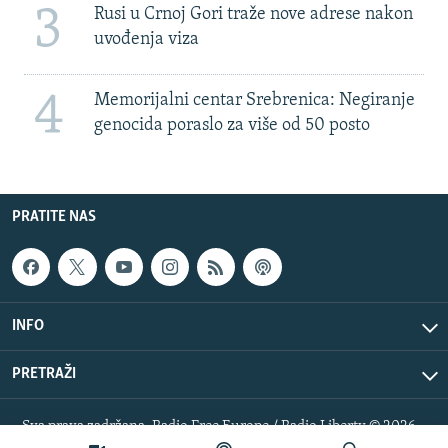
3
Rusi u Crnoj Gori traže nove adrese nakon
uvođenja viza
4
Memorijalni centar Srebrenica: Negiranje
genocida poraslo za više od 50 posto
PRATITE NAS
INFO
PRETRAŽI
Sva prava zadržana. Radio Free Europe / Radio Liberty © 2026
RFE/RL, Inc.