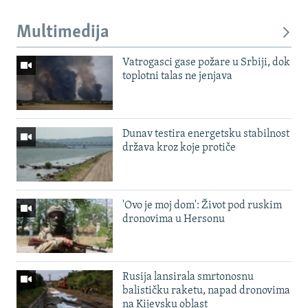
Multimedija
Vatrogasci gase požare u Srbiji, dok
toplotni talas ne jenjava
Dunav testira energetsku stabilnost
država kroz koje protiče
'Ovo je moj dom': Život pod ruskim
dronovima u Hersonu
Rusija lansirala smrtonosnu
balističku raketu, napad dronovima
na Kijevsku oblast