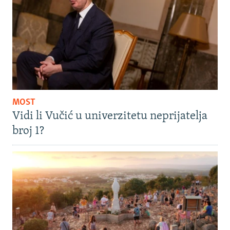
MOST
Vidi li Vučić u univerzitetu neprijatelja
broj 1?