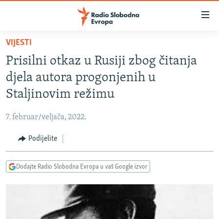
Dostupni
linkovi
Pređite
VIJESTI
na
VIJESTI
Prisilni otkaz u Rusiji zbog čitanja
glavni
BOSNA I HERCEGOVINA
sadržaj
djela autora progonjenih u
SRBIJA
Pređite
Staljinovim režimu
na
KOSOVO
glavnu
7. februar/veljača, 2022.
CRNA GORA
navigaciju
Pređite
Podijelite
VIZUELNO
na
PODCASTI
VIDEO
pretragu
Dodajte Radio Slobodna Evropa u vaš Google izvor
RAT U UKRAJINI
FOTOGALERIJE
KINA NA BALKANU
INFOGRAFIKE
RSE PRIČE IZ SVIJETA