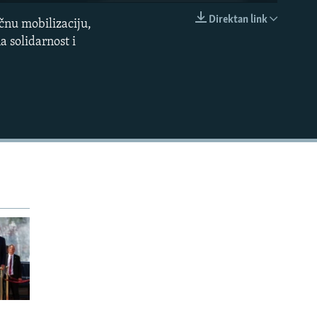
240p
Direktan link
čnu mobilizaciju,
EMBED
360p
a solidarnost i
480p
720p
1080p
480p