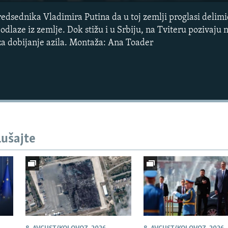
dsednika Vladimira Putina da u toj zemlji proglasi delimi
dlaze iz zemlje. Dok stižu i u Srbiju, na Tviteru pozivaju n
a dobijanje azila. Montaža: Ana Toader
Auto
240p
360p
lušajte
720p
1080p