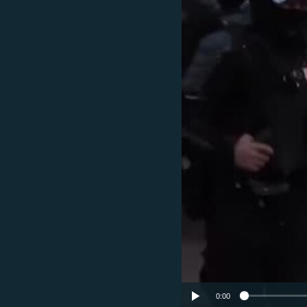
ISPRIČAJ MI
DNEVNO@RSE
SPECIJALI RSE
VIŠE OD NASLOVA
GENOCID U SREBRENICI
POPLAVE I KLIZIŠTA U BIH 2024.
TV LIBERTY
POST SCRIPTUM
MOJA EVROPA
TRI DECENIJE OD RATA U BIH
SVE KARTE DEJTONA
NASTANAK I RASPAD JUGOSLAVIJE
0:00