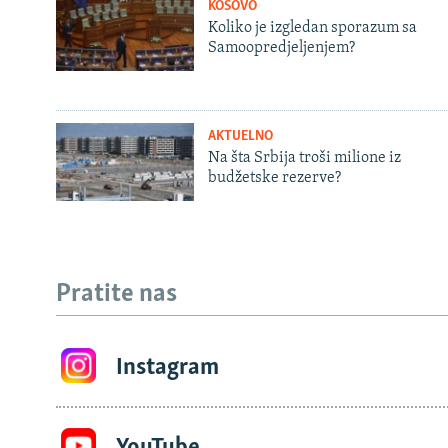
KOSOVO
Koliko je izgledan sporazum sa
Samoopredjeljenjem?
AKTUELNO
Na šta Srbija troši milione iz
budžetske rezerve?
Pratite nas
Instagram
YouTube