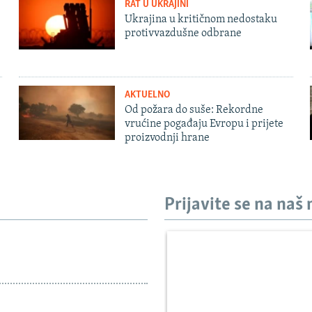
RAT U UKRAJINI
Ukrajina u kritičnom nedostaku
protivvazdušne odbrane
AKTUELNO
Od požara do suše: Rekordne
vrućine pogađaju Evropu i prijete
proizvodnji hrane
Prijavite se na naš