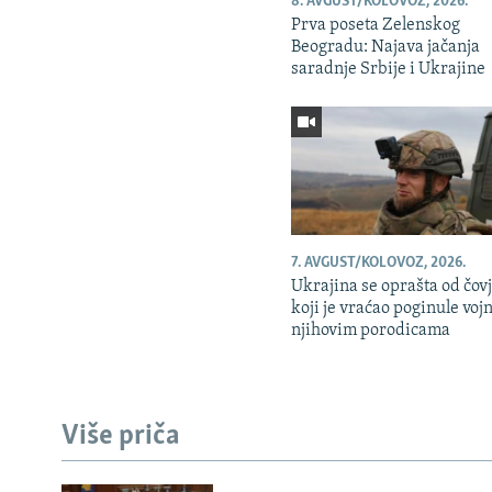
8. AVGUST/KOLOVOZ, 2026.
Prva poseta Zelenskog
Beogradu: Najava jačanja
saradnje Srbije i Ukrajine
7. AVGUST/KOLOVOZ, 2026.
Ukrajina se oprašta od čov
koji je vraćao poginule voj
njihovim porodicama
Više priča