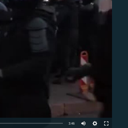
able
Auto
3:46