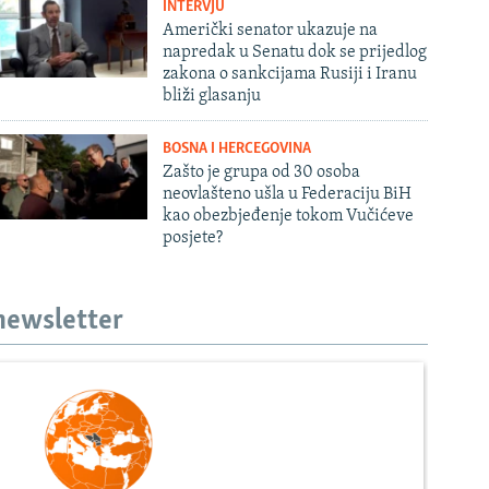
INTERVJU
Američki senator ukazuje na
napredak u Senatu dok se prijedlog
zakona o sankcijama Rusiji i Iranu
bliži glasanju
BOSNA I HERCEGOVINA
Zašto je grupa od 30 osoba
neovlašteno ušla u Federaciju BiH
kao obezbjeđenje tokom Vučićeve
posjete?
 newsletter