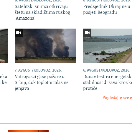
8. AVGUST/KOLOVOZ, 2026.
8. AVGUST/KOLOVOZ, 2026.
Satelitski snimci otkrivaju
Predsjednik Ukrajine u
štetu na skladištima ruskog
posjeti Beogradu
'Amazona'
7. AVGUST/KOLOVOZ, 2026.
6. AVGUST/KOLOVOZ, 2026.
jeka
Vatrogasci gase požare u
Dunav testira energetsk
nike
Srbiji, dok toplotni talas ne
stabilnost država kroz k
jenjava
protiče
Pogledajte sve 