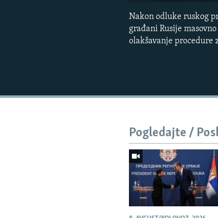
Nakon odluke ruskog pre
građani Rusije masovno o
olakšavanje procedure z
Pogledajte / Pos