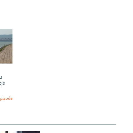
u
oje
epizode