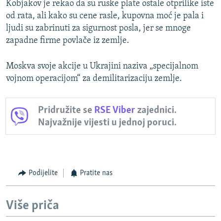
Kobjakov je rekao da su ruske plate ostale otprilike iste
od rata, ali kako su cene rasle, kupovna moć je pala i
ljudi su zabrinuti za sigurnost posla, jer se mnoge
zapadne firme povlače iz zemlje.
Moskva svoje akcije u Ukrajini naziva „specijalnom
vojnom operacijom“ za demilitarizaciju zemlje.
Pridružite se
RSE Viber
zajednici.
Najvažnije vijesti u jednoj poruci.
Podijelite
Pratite nas
Više priča