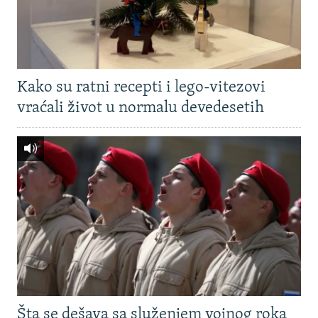
Kako su ratni recepti i lego-vitezovi
vraćali život u normalu devedesetih
Šta se dešava sa služenjem vojnog roka