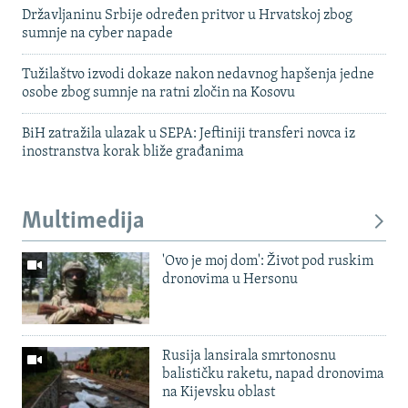
Državljaninu Srbije određen pritvor u Hrvatskoj zbog
sumnje na cyber napade
Tužilaštvo izvodi dokaze nakon nedavnog hapšenja jedne
osobe zbog sumnje na ratni zločin na Kosovu
BiH zatražila ulazak u SEPA: Jeftiniji transferi novca iz
inostranstva korak bliže građanima
Multimedija
'Ovo je moj dom': Život pod ruskim
dronovima u Hersonu
Rusija lansirala smrtonosnu
balističku raketu, napad dronovima
na Kijevsku oblast