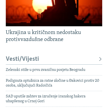
Ukrajina u kritičnom nedostaku
protivvazdušne odbrane
Vesti/Vijesti
Zelenski stiže u prvu zvaničnu posjetu Beogradu
Podignuta optužnica za ratne zločine u Đakovici protiv 20
osoba, uključujući Radoičića
SAD uputile zahtev za izručenje iranskog hakera
uhapšenog u Crnoj Gori