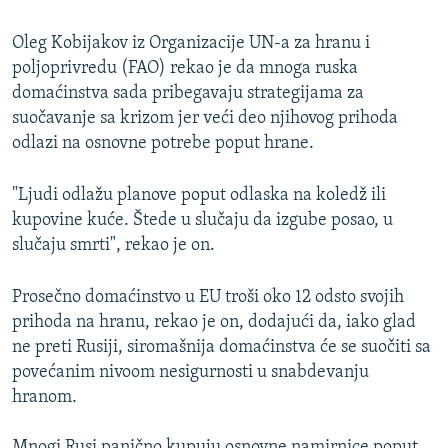
Oleg Kobijakov iz Organizacije UN-a za hranu i
poljoprivredu (FAO) rekao je da mnoga ruska
domaćinstva sada pribegavaju strategijama za
suočavanje sa krizom jer veći deo njihovog prihoda
odlazi na osnovne potrebe poput hrane.
"Ljudi odlažu planove poput odlaska na koledž ili
kupovine kuće. Štede u slučaju da izgube posao, u
slučaju smrti", rekao je on.
Prosečno domaćinstvo u EU troši oko 12 odsto svojih
prihoda na hranu, rekao je on, dodajući da, iako glad
ne preti Rusiji, siromašnija domaćinstva će se suočiti sa
povećanim nivoom nesigurnosti u snabdevanju
hranom.
Mnogi Rusi panično kupuju osnovne namirnice poput