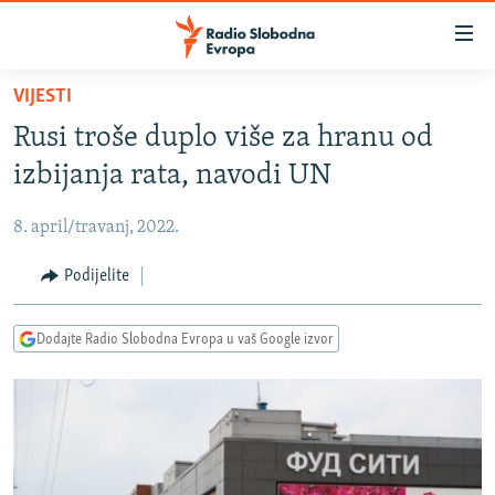
Dostupni
linkovi
Pređite
VIJESTI
na
VIJESTI
Rusi troše duplo više za hranu od
glavni
BOSNA I HERCEGOVINA
sadržaj
izbijanja rata, navodi UN
SRBIJA
Pređite
na
8. april/travanj, 2022.
KOSOVO
glavnu
CRNA GORA
Podijelite
navigaciju
Pređite
VIZUELNO
na
Dodajte Radio Slobodna Evropa u vaš Google izvor
PODCASTI
VIDEO
pretragu
RAT U UKRAJINI
FOTOGALERIJE
KINA NA BALKANU
INFOGRAFIKE
RSE PRIČE IZ SVIJETA