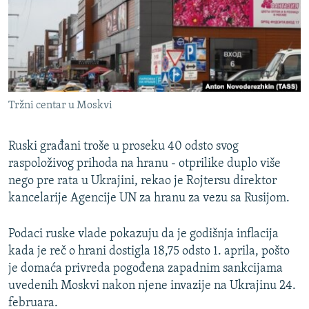
ISPRIČAJ MI
DNEVNO@RSE
SPECIJALI RSE
VIŠE OD NASLOVA
PRATITE NAS
Tržni centar u Moskvi
GENOCID U SREBRENICI
POPLAVE I KLIZIŠTA U BIH 2024.
Ruski građani troše u proseku 40 odsto svog
TV LIBERTY
raspoloživog prihoda na hranu - otprilike duplo više
Sve RFE/RL stranice
nego pre rata u Ukrajini, rekao je Rojtersu direktor
POST SCRIPTUM
kancelarije Agencije UN za hranu za vezu sa Rusijom.
MOJA EVROPA
Podaci ruske vlade pokazuju da je godišnja inflacija
TRI DECENIJE OD RATA U BIH
kada je reč o hrani dostigla 18,75 odsto 1. aprila, pošto
SVE KARTE DEJTONA
je domaća privreda pogođena zapadnim sankcijama
uvedenih Moskvi nakon njene invazije na Ukrajinu 24.
NASTANAK I RASPAD JUGOSLAVIJE
februara.