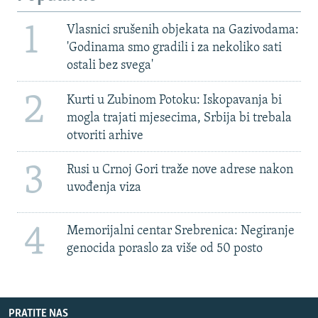
1
Vlasnici srušenih objekata na Gazivodama:
'Godinama smo gradili i za nekoliko sati
ostali bez svega'
2
Kurti u Zubinom Potoku: Iskopavanja bi
mogla trajati mjesecima, Srbija bi trebala
otvoriti arhive
3
Rusi u Crnoj Gori traže nove adrese nakon
uvođenja viza
4
Memorijalni centar Srebrenica: Negiranje
genocida poraslo za više od 50 posto
PRATITE NAS