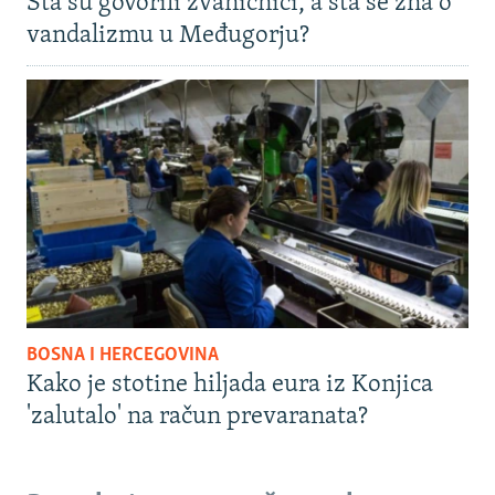
Šta su govorili zvaničnici, a šta se zna o
vandalizmu u Međugorju?
BOSNA I HERCEGOVINA
Kako je stotine hiljada eura iz Konjica
'zalutalo' na račun prevaranata?