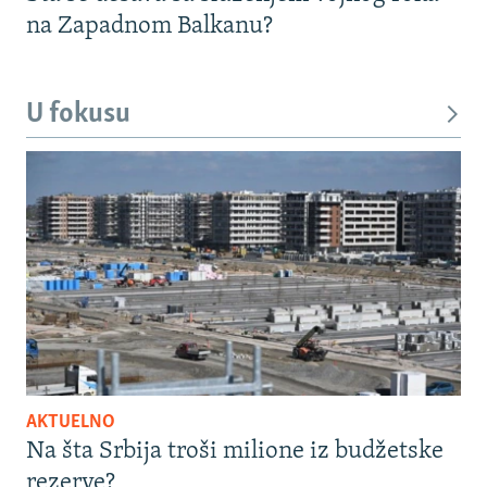
na Zapadnom Balkanu?
U fokusu
AKTUELNO
Na šta Srbija troši milione iz budžetske
rezerve?