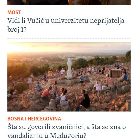
MOST
Vidi li Vučić u univerzitetu neprijatelja
broj 1?
BOSNA I HERCEGOVINA
Šta su govorili zvaničnici, a šta se zna o
vandalizmu u Međugorju?