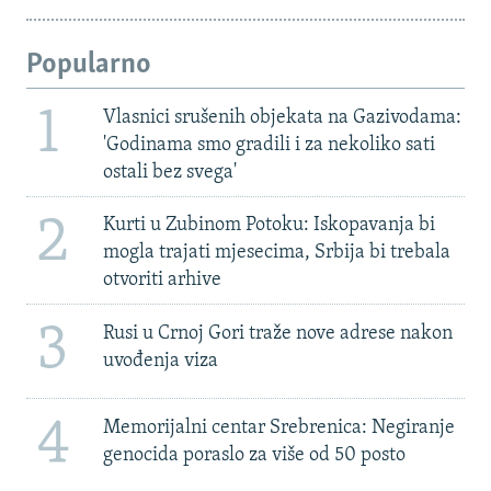
Popularno
1
Vlasnici srušenih objekata na Gazivodama:
'Godinama smo gradili i za nekoliko sati
ostali bez svega'
2
Kurti u Zubinom Potoku: Iskopavanja bi
mogla trajati mjesecima, Srbija bi trebala
otvoriti arhive
3
Rusi u Crnoj Gori traže nove adrese nakon
uvođenja viza
4
Memorijalni centar Srebrenica: Negiranje
genocida poraslo za više od 50 posto