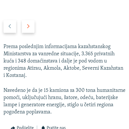
P
N
r
a
e
r
t
e
Prema poslednjim informacijama kazahstanskog
h
d
Ministarstva za vanredne situacije, 3.365 privatnih
o
n
kuća i 348 domaćinstava i dalje je pod vodom u
d
i
regionima Atirau, Akmola, Aktobe, Severni Kazahstan
n
s
i Kostanaj.
i
l
s
a
Navedeno je da je 15 kamiona sa 300 tona humanitarne
l
j
pomoći, uključujući hranu, šatore, odeću, baterijske
a
d
lampe i generatore energije, stiglo u četiri regiona
j
pogođena poplavama.
d
Podijelite
Pratite nas