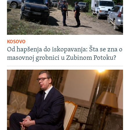
KOSOVO
Od hapšenja do iskopavanja: Šta se zna o
masovnoj grobnici u Zubinom Potoku?