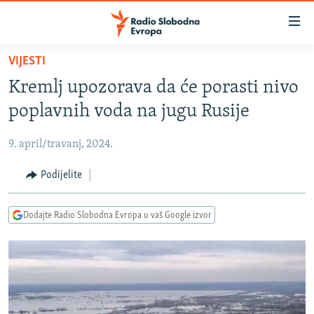
Dostupni
linkovi
Pređite
VIJESTI
na
VIJESTI
Kremlj upozorava da će porasti nivo
glavni
BOSNA I HERCEGOVINA
sadržaj
poplavnih voda na jugu Rusije
SRBIJA
Pređite
na
9. april/travanj, 2024.
KOSOVO
glavnu
CRNA GORA
Podijelite
navigaciju
Pređite
VIZUELNO
na
Dodajte Radio Slobodna Evropa u vaš Google izvor
PODCASTI
VIDEO
pretragu
RAT U UKRAJINI
FOTOGALERIJE
KINA NA BALKANU
INFOGRAFIKE
RSE PRIČE IZ SVIJETA