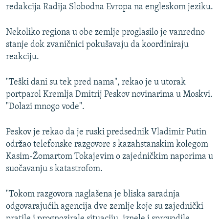
redakcija Radija Slobodna Evropa na engleskom jeziku.
Nekoliko regiona u obe zemlje proglasilo je vanredno
stanje dok zvaničnici pokušavaju da koordiniraju
reakciju.
"Teški dani su tek pred nama", rekao je u utorak
portparol Kremlja Dmitrij Peskov novinarima u Moskvi.
"Dolazi mnogo vode".
Peskov je rekao da je ruski predsednik Vladimir Putin
održao telefonske razgovore s kazahstanskim kolegom
Kasim-Žomartom Tokajevim o zajedničkim naporima u
suočavanju s katastrofom.
"Tokom razgovora naglašena je bliska saradnja
odgovarajućih agencija dve zemlje koje su zajednički
pratile i prognozirale situaciju, iznele i sprovodile