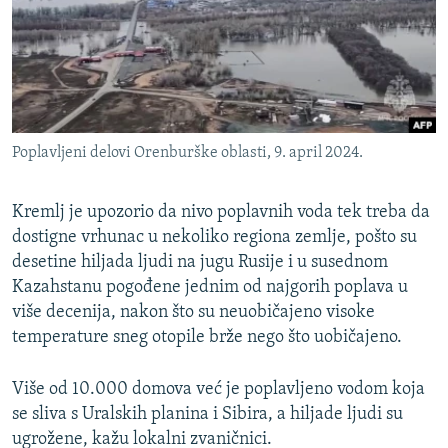
ISPRIČAJ MI
DNEVNO@RSE
SPECIJALI RSE
VIŠE OD NASLOVA
PRATITE NAS
Poplavljeni delovi Orenburške oblasti, 9. april 2024.
GENOCID U SREBRENICI
POPLAVE I KLIZIŠTA U BIH 2024.
Kremlj je upozorio da nivo poplavnih voda tek treba da
TV LIBERTY
dostigne vrhunac u nekoliko regiona zemlje, pošto su
Sve RFE/RL stranice
desetine hiljada ljudi na jugu Rusije i u susednom
POST SCRIPTUM
Kazahstanu pogođene jednim od najgorih poplava u
MOJA EVROPA
više decenija, nakon što su neuobičajeno visoke
temperature sneg otopile brže nego što uobičajeno.
TRI DECENIJE OD RATA U BIH
SVE KARTE DEJTONA
Više od 10.000 domova već je poplavljeno vodom koja
se sliva s Uralskih planina i Sibira, a hiljade ljudi su
NASTANAK I RASPAD JUGOSLAVIJE
ugrožene, kažu lokalni zvaničnici.