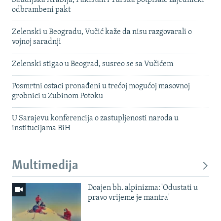
Saudijska Arabija, Pakistan i Turska potpisale zajednički
odbrambeni pakt
Zelenski u Beogradu, Vučić kaže da nisu razgovarali o
vojnoj saradnji
Zelenski stigao u Beograd, susreo se sa Vučićem
Posmrtni ostaci pronađeni u trećoj mogućoj masovnoj
grobnici u Zubinom Potoku
U Sarajevu konferencija o zastupljenosti naroda u
institucijama BiH
Multimedija
Doajen bh. alpinizma: 'Odustati u
pravo vrijeme je mantra'