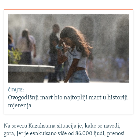
ČITAJTE:
Ovogodišnji mart bio najtopliji mart u historiji
mjerenja
Na severu Kazahstana situacija je, kako se navodi,
gora, jer je evakuisano više od 86.000 ljudi, prenosi