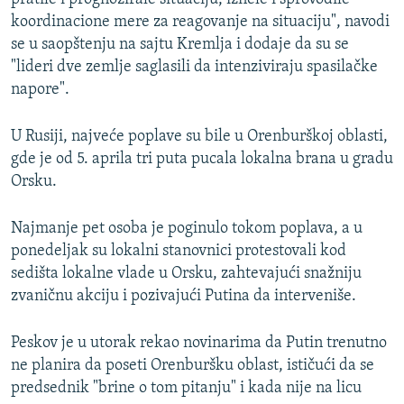
koordinacione mere za reagovanje na situaciju", navodi
se u saopštenju na sajtu Kremlja i dodaje da su se
"lideri dve zemlje saglasili da intenziviraju spasilačke
napore".
U Rusiji, najveće poplave su bile u Orenburškoj oblasti,
gde je od 5. aprila tri puta pucala lokalna brana u gradu
Orsku.
Najmanje pet osoba je poginulo tokom poplava, a u
ponedeljak su lokalni stanovnici protestovali kod
sedišta lokalne vlade u Orsku, zahtevajući snažniju
zvaničnu akciju i pozivajući Putina da interveniše.
Peskov je u utorak rekao novinarima da Putin trenutno
ne planira da poseti Orenburšku oblast, ističući da se
predsednik "brine o tom pitanju" i kada nije na licu