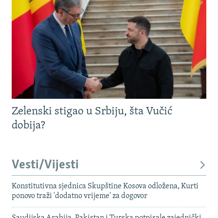
Zelenski stigao u Srbiju, šta Vučić
dobija?
Vesti/Vijesti
Konstitutivna sjednica Skupštine Kosova odložena, Kurti
ponovo traži 'dodatno vrijeme' za dogovor