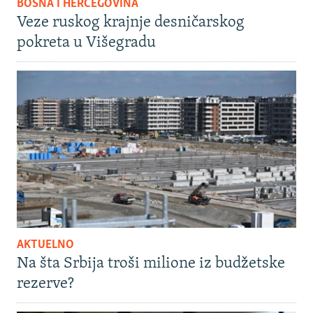
BOSNA I HERCEGOVINA
Veze ruskog krajnje desničarskog
pokreta u Višegradu
AKTUELNO
Na šta Srbija troši milione iz budžetske
rezerve?