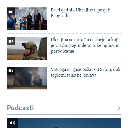
Predsjednik Ukrajine u posjeti
Beogradu
Ukrajina se oprašta od čovjeka koji
je vraćao poginule vojnike njihovim
porodicama
Vatrogasci gase požare u Srbiji, dok
toplotni talas ne jenjava
Podcasti