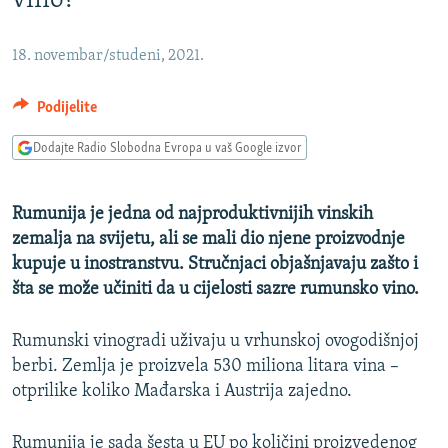
vino?
ISPRIČAJ MI
DNEVNO@RSE
18. novembar/studeni, 2021.
SPECIJALI RSE
Podijelite
VIŠE OD NASLOVA
PRATITE NAS
Dodajte Radio Slobodna Evropa u vaš Google izvor
GENOCID U SREBRENICI
POPLAVE I KLIZIŠTA U BIH 2024.
Rumunija je jedna od najproduktivnijih vinskih
TV LIBERTY
Sve RFE/RL stranice
zemalja na svijetu, ali se mali dio njene proizvodnje
kupuje u inostranstvu. Stručnjaci objašnjavaju zašto i
POST SCRIPTUM
šta se može učiniti da u cijelosti sazre rumunsko vino.
MOJA EVROPA
Rumunski vinogradi uživaju u vrhunskoj ovogodišnjoj
TRI DECENIJE OD RATA U BIH
berbi. Zemlja je proizvela 530 miliona litara vina –
SVE KARTE DEJTONA
otprilike koliko Mađarska i Austrija zajedno.
NASTANAK I RASPAD JUGOSLAVIJE
Rumunija je sada šesta u EU po količini proizvedenog