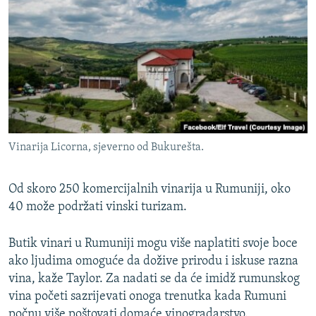
Vinarija Licorna, sjeverno od Bukurešta.
Od skoro 250 komercijalnih vinarija u Rumuniji, oko
40 može podržati vinski turizam.
Butik vinari u Rumuniji mogu više naplatiti svoje boce
ako ljudima omoguće da dožive prirodu i iskuse razna
vina, kaže Taylor. Za nadati se da će imidž rumunskog
vina početi sazrijevati onoga trenutka kada Rumuni
počnu više poštovati domaće vinogradarstvo.