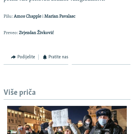
Pišu:
Amos Chapple
i
Marian Pavalasc
Preveo:
Zvjezdan Živković
Podijelite
Pratite nas
Više priča