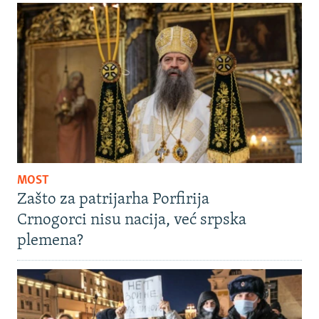
MOST
Zašto za patrijarha Porfirija
Crnogorci nisu nacija, već srpska
plemena?