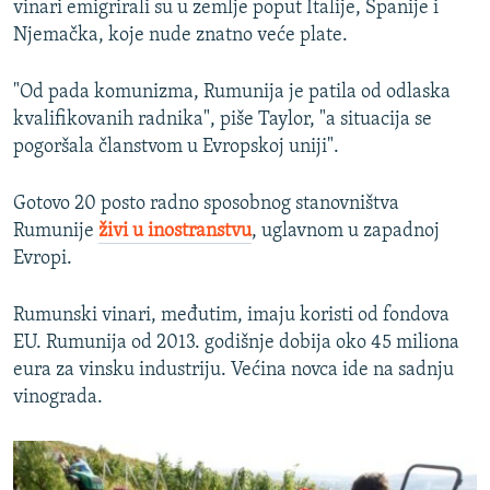
vinari emigrirali su u zemlje poput Italije, Španije i
Njemačka, koje nude znatno veće plate.
"Od pada komunizma, Rumunija je patila od odlaska
kvalifikovanih radnika", piše Taylor, "a situacija se
pogoršala članstvom u Evropskoj uniji".
Gotovo 20 posto radno sposobnog stanovništva
Rumunije
živi u inostranstvu
, uglavnom u zapadnoj
Evropi.
Rumunski vinari, međutim, imaju koristi od fondova
EU. Rumunija od 2013. godišnje dobija oko 45 miliona
eura za vinsku industriju. Većina novca ide na sadnju
vinograda.