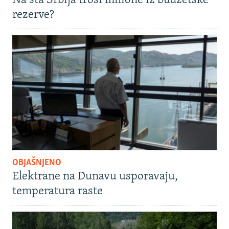
Na šta Srbija troši milione iz budžetske
rezerve?
OBJAŠNJENO
Elektrane na Dunavu usporavaju,
temperatura raste