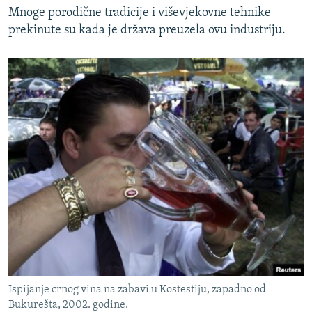
Mnoge porodične tradicije i viševjekovne tehnike
prekinute su kada je država preuzela ovu industriju.
Ispijanje crnog vina na zabavi u Kostestiju, zapadno od
Bukurešta, 2002. godine.