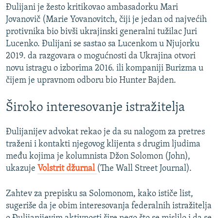
Đulijani je žesto kritikovao ambasadorku Mari
Jovanovič (Marie Yovanovitch, čiji je jedan od najvećih
protivnika bio bivši ukrajinski generalni tužilac Juri
Lucenko. Đulijani se sastao sa Lucenkom u Njujorku
2019. da razgovara o mogućnosti da Ukrajina otvori
novu istragu o izborima 2016. ili kompaniji Burizma u
čijem je upravnom odboru bio Hunter Bajden.
Široko interesovanje istražitelja
Đulijanijev advokat rekao je da su nalogom za pretres
traženi i kontakti njegovog klijenta s drugim ljudima
među kojima je kolumnista Džon Solomon (John),
ukazuje
Volstrit džurnal
(The Wall Street Journal).
Zahtev za prepisku sa Solomonom, kako ističe list,
sugeriše da je obim interesovanja federalnih istražitelja