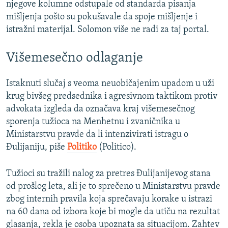
njegove kolumne odstupale od standarda pisanja
mišljenja pošto su pokušavale da spoje mišljenje i
istražni materijal. Solomon više ne radi za taj portal.
Višemesečno odlaganje
Istaknuti slučaj s veoma neuobičajenim upadom u uži
krug bivšeg predsednika i agresivnom taktikom protiv
advokata izgleda da označava kraj višemesečnog
sporenja tužioca na Menhetnu i zvaničnika u
Ministarstvu pravde da li intenzivirati istragu o
Đulijaniju, piše
Politiko
(Politico).
Tužioci su tražili nalog za pretres Đulijanijevog stana
od prošlog leta, ali je to sprečeno u Ministarstvu pravde
zbog internih pravila koja sprečavaju korake u istrazi
na 60 dana od izbora koje bi mogle da utiču na rezultat
glasanja, rekla je osoba upoznata sa situacijom. Zahtev