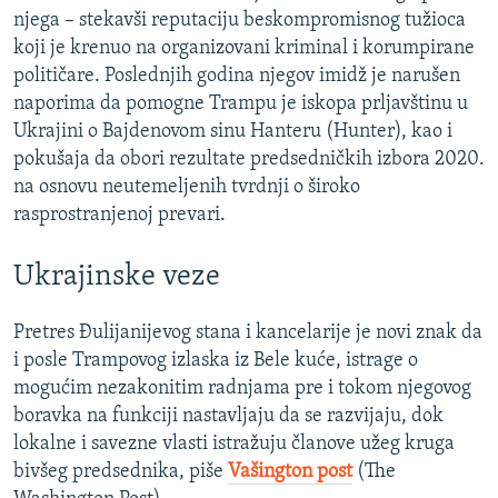
njega – stekavši reputaciju beskompromisnog tužioca
koji je krenuo na organizovani kriminal i korumpirane
političare. Poslednjih godina njegov imidž je narušen
naporima da pomogne Trampu je iskopa prljavštinu u
Ukrajini o Bajdenovom sinu Hanteru (Hunter), kao i
pokušaja da obori rezultate predsedničkih izbora 2020.
na osnovu neutemeljenih tvrdnji o široko
rasprostranjenoj prevari.
Ukrajinske veze
Pretres Đulijanijevog stana i kancelarije je novi znak da
i posle Trampovog izlaska iz Bele kuće, istrage o
mogućim nezakonitim radnjama pre i tokom njegovog
boravka na funkciji nastavljaju da se razvijaju, dok
lokalne i savezne vlasti istražuju članove užeg kruga
bivšeg predsednika, piše
Vašington post
(The