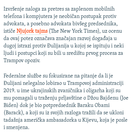
Izvršenje naloga za pretres sa zaplenom mobilnih
telefona i kompjutera je neobičan postupak protiv
advokata, a posebno advokata bivšeg predsednika,
ističe
Njujork tajms
(The New York Times), uz ocenu
da ovaj potez označava značajan razvoj događaja u
dugoj istrazi protiv Đulijanija u kojoj se ispituju i neki
ljudi i postupci koji su bili u središtu prvog procesa za
Trampov opoziv.
Federalne službe su fokusirane na pitanje da li je
Đulijani nelegalno lobirao u Trampovoj administraciji
2019. u ime ukrajinskih zvaničnika i oligarha koji su
mu pomagali u traženju prljavštine o Džou Bajdenu (Joe
Biden) dok je bio potpredsednik Baraku Obami
(Barack), a koji su iz svojih razloga tražili da se ukloni
tadašnja američka ambasadorka u Kijevu, koja je posle
i smenjena.