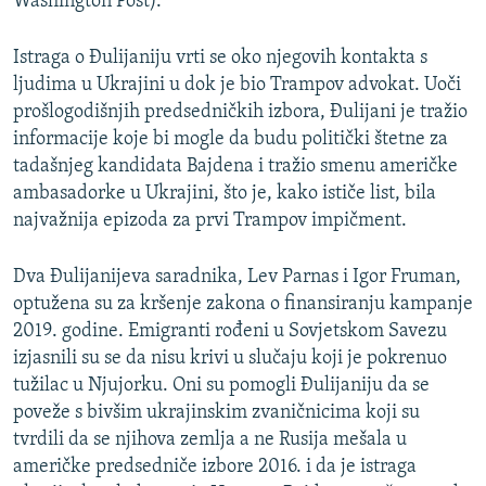
Washington Post).
Istraga o Đulijaniju vrti se oko njegovih kontakta s
ljudima u Ukrajini u dok je bio Trampov advokat. Uoči
prošlogodišnjih predsedničkih izbora, Đulijani je tražio
informacije koje bi mogle da budu politički štetne za
tadašnjeg kandidata Bajdena i tražio smenu američke
ambasadorke u Ukrajini, što je, kako ističe list, bila
najvažnija epizoda za prvi Trampov impičment.
Dva Đulijanijeva saradnika, Lev Parnas i Igor Fruman,
optužena su za kršenje zakona o finansiranju kampanje
2019. godine. Emigranti rođeni u Sovjetskom Savezu
izjasnili su se da nisu krivi u slučaju koji je pokrenuo
tužilac u Njujorku. Oni su pomogli Đulijaniju da se
poveže s bivšim ukrajinskim zvaničnicima koji su
tvrdili da se njihova zemlja a ne Rusija mešala u
američke predsedniče izbore 2016. i da je istraga