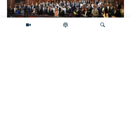
Šta će se desiti ako se Skupština Kosova
ne konstituiše do ponoći?
Pretraživač