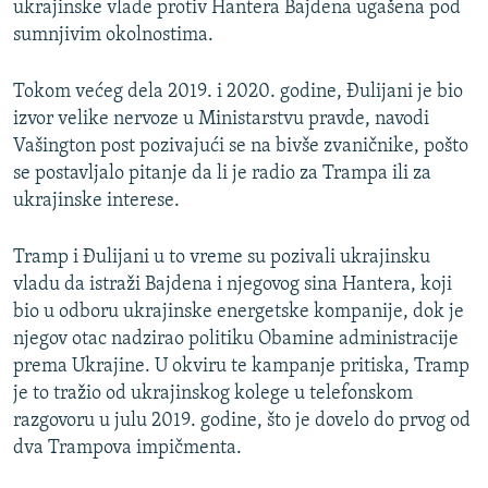
ukrajinske vlade protiv Hantera Bajdena ugašena pod
sumnjivim okolnostima.
Tokom većeg dela 2019. i 2020. godine, Đulijani je bio
izvor velike nervoze u Ministarstvu pravde, navodi
Vašington post pozivajući se na bivše zvaničnike, pošto
se postavljalo pitanje da li je radio za Trampa ili za
ukrajinske interese.
Tramp i Đulijani u to vreme su pozivali ukrajinsku
vladu da istraži Bajdena i njegovog sina Hantera, koji
bio u odboru ukrajinske energetske kompanije, dok je
njegov otac nadzirao politiku Obamine administracije
prema Ukrajine. U okviru te kampanje pritiska, Tramp
je to tražio od ukrajinskog kolege u telefonskom
razgovoru u julu 2019. godine, što je dovelo do prvog od
dva Trampova impičmenta.