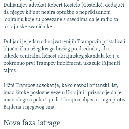
Đulijanijev advokat Robert Kostelo (Costello), dodajući
da njegov klijent negira optužbe o neprikladnom
lobiranju koje su povezane s navodima da je radio za
ukrajinske zvaničnike.
Đulijani je jedan od najvatrenijih Trampovih pristalica i
ključni član užeg kruga bivšeg predsednika, ali i
takođe centralna ličnost ukrajinskog skandala koji je
pokrenuo prvi Trampov impičment, ukazuje Fajnenšl
tajms.
Lični Trampov advokat je, kako navodi britanski list,
imao široke poslovne veze u Ukrajini i priznao je da je
imao ulogu u pokušaju da Ukrajina objavi istragu protiv
Bajdena i njegovog sina.
Nova faza istrage