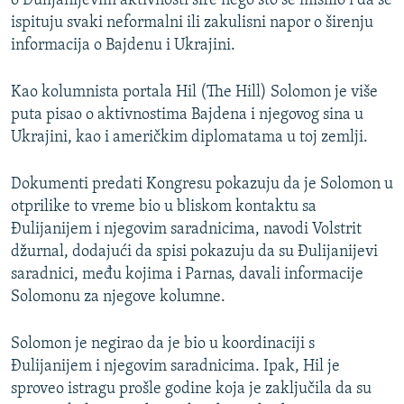
o Đulijanijevim aktivnosti šire nego što se mislilo i da se
ispituju svaki neformalni ili zakulisni napor o širenju
informacija o Bajdenu i Ukrajini.
Kao kolumnista portala Hil (The Hill) Solomon je više
puta pisao o aktivnostima Bajdena i njegovog sina u
Ukrajini, kao i američkim diplomatama u toj zemlji.
Dokumenti predati Kongresu pokazuju da je Solomon u
otprilike to vreme bio u bliskom kontaktu sa
Đulijanijem i njegovim saradnicima, navodi Volstrit
džurnal, dodajući da spisi pokazuju da su Đulijanijevi
saradnici, među kojima i Parnas, davali informacije
Solomonu za njegove kolumne.
Solomon je negirao da je bio u koordinaciji s
Đulijanijem i njegovim saradnicima. Ipak, Hil je
sproveo istragu prošle godine koja je zaključila da su