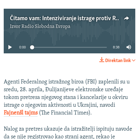
Čitamo vam: Intenziviranje istrage protiv Rudya Giuliania
Izvor
Radio Slobodna Evropa
No media source currently available
0:00
8:38
Direktan link
Agenti Federalnog istražnog biroa (FBI) zaplenili su u
sredu, 28. aprila, Đulijanijeve elektronske uređaje
tokom pretresa njegovog stana i kancelarije u okviru
istrage o njegovim aktivnosti u Ukrajini, navodi
Fajnenšl tajms
(The Financial Times).
Nalog za pretres ukazuje da istražitelji ispituju navode
da se nije registrovao kao strani agent, rekao je