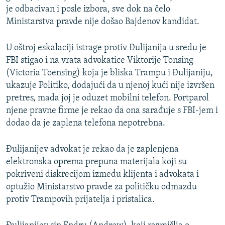
je odbacivan i posle izbora, sve dok na čelo
Ministarstva pravde nije došao Bajdenov kandidat.
U oštroj eskalaciji istrage protiv Đulijanija u sredu je
FBI stigao i na vrata advokatice Viktorije Tonsing
(Victoria Toensing) koja je bliska Trampu i Đulijaniju,
ukazuje Politiko, dodajući da u njenoj kući nije izvršen
pretres, mada joj je oduzet mobilni telefon. Portparol
njene pravne firme je rekao da ona sarađuje s FBI-jem i
dodao da je zaplena telefona nepotrebna.
Đulijanijev advokat je rekao da je zaplenjena
elektronska oprema prepuna materijala koji su
pokriveni diskrecijom između klijenta i advokata i
optužio Ministarstvo pravde za političku odmazdu
protiv Trampovih prijatelja i pristalica.