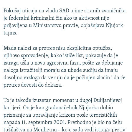
Pokušaj uticaja na vladu SAD u ime stranih zvaničnika
je federalni kriminalni čin ako ta aktivnost nije
prijavljena u Ministarstvu pravde, objašnjava Njujork
tajms.
Mada nalozi za pretres nisu eksplicitna optužba,
njihovo sprovođenje, kako ističe list, pokazuje da je
istraga ušla u novu agresivnu fazu, pošto za dobijanje
naloga istražitelji moraju da ubede sudiju da imaju
dovoljno razloga da veruju da je počinjen zločin i da će
pretres dovesti do dokaza.
To je takođe izuzetan momenat u dugoj Đulijanijevoj
karijeri. On je kao gradonačelnik Njujorka dobio
priznanje za upravljanje krizom posle terorističkih
napada 11. septembra 2001. Prethodno je bio na čelu
tužilaštva na Menhetnu – koje sada vodi istragu protiv