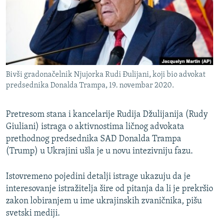
ISPRIČAJ MI
DNEVNO@RSE
SPECIJALI RSE
VIŠE OD NASLOVA
PRATITE NAS
Bivši gradonačelnik Njujorka Rudi Đulijani, koji bio advokat
GENOCID U SREBRENICI
predsednika Donalda Trampa, 19. novembar 2020.
POPLAVE I KLIZIŠTA U BIH 2024.
Pretresom stana i kancelarije Rudija Džulijanija (Rudy
TV LIBERTY
Sve RFE/RL stranice
Giuliani) istraga o aktivnostima ličnog advokata
POST SCRIPTUM
prethodnog predsednika SAD Donalda Trampa
MOJA EVROPA
(Trump) u Ukrajini ušla je u novu intezivniju fazu.
TRI DECENIJE OD RATA U BIH
Istovremeno pojedini detalji istrage ukazuju da je
SVE KARTE DEJTONA
interesovanje istražitelja šire od pitanja da li je prekršio
zakon lobiranjem u ime ukrajinskih zvaničnika, pišu
NASTANAK I RASPAD JUGOSLAVIJE
svetski mediji.