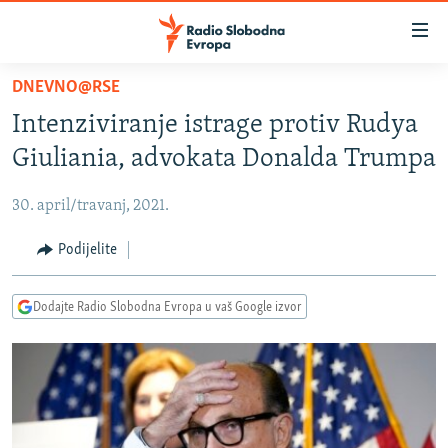
Dostupni
linkovi
Pređite
DNEVNO@RSE
na
VIJESTI
Intenziviranje istrage protiv Rudya
glavni
BOSNA I HERCEGOVINA
sadržaj
Giuliania, advokata Donalda Trumpa
SRBIJA
Pređite
na
30. april/travanj, 2021.
KOSOVO
glavnu
CRNA GORA
Podijelite
navigaciju
Pređite
VIZUELNO
na
Dodajte Radio Slobodna Evropa u vaš Google izvor
PODCASTI
VIDEO
pretragu
RAT U UKRAJINI
FOTOGALERIJE
KINA NA BALKANU
INFOGRAFIKE
RSE PRIČE IZ SVIJETA