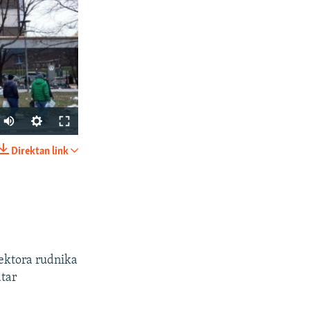
Direktan link
PODIJELI
ektora rudnika
atar
px
širina