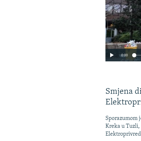
0:00
Smjena di
Elektropr
Sporazumom je
Kreka u Tuzli,
Elektroprivred