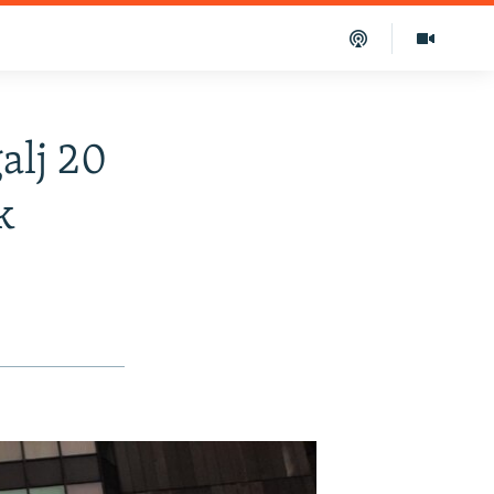
alj 20
k