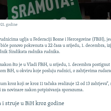
021. godine
rudnicima uglja u Federaciji Bosne i Hercegovine (FBiH), 
 biće ponovo pokrenuta u 22 časa u srijedu, 1. decembra, iz
dnik Sindikata radnika rudnika.
 nakon što je u Vladi FBiH, u srijedu, 1. decembra postignu
om BiH, u okviru koje posluju rudnici, o zahtjevima rudara
m kroz koji se kroz 11 tačaka realizuje 12 od 13 zahtjeva“,
i za novinare nakon potpisivanja sporazuma.
a i struje u BiH kroz godine