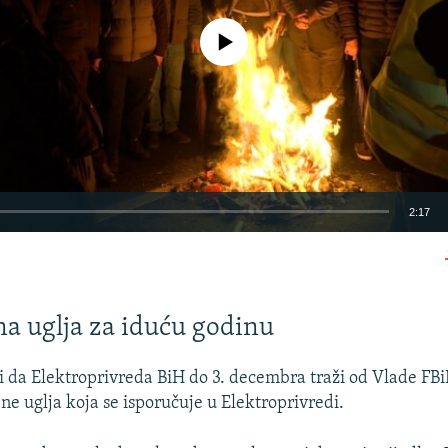
No media source currently available
2:17
EMBED
na uglja za iduću godinu
i da Elektroprivreda BiH do 3. decembra traži od Vlade FBi
ne uglja koja se isporučuje u Elektroprivredi.