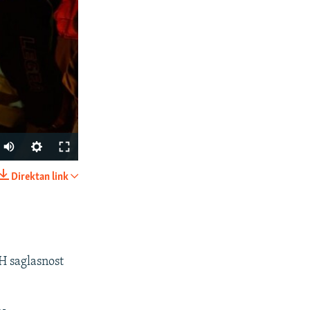
Direktan link
PODIJELI
H saglasnost