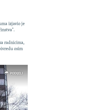
ma izjavio je
instva".
 sa radnicima,
pivredu osim
PODIJELI