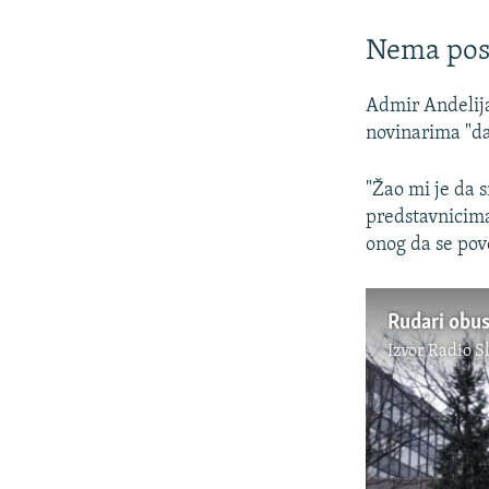
Nema posk
Admir Andelija
novinarima "da
"Žao mi je da 
predstavnicim
onog da se pove
Rudari obus
Izvor
Radio S