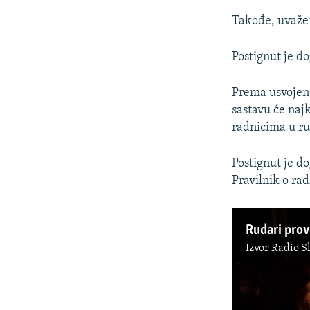
Takođe, uvažen 
Postignut je do
Prema usvojeno
sastavu će naj
radnicima u ru
Postignut je do
Pravilnik o ra
Izvor
Radio S