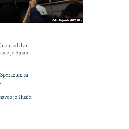
jednom od dva
javio je Sinan
t Sporazum sa
.
 naveo je Husić