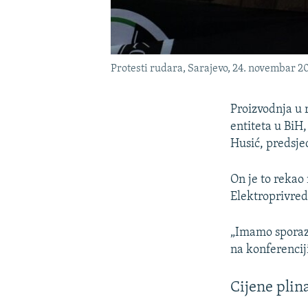
Protesti rudara, Sarajevo, 24. novembar 2
Proizvodnja u 
entiteta u BiH,
Husić, predsje
On je to rekao
Elektroprivred
„Imamo sporazu
na konferencij
Cijene plin