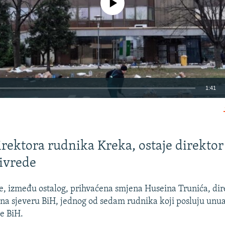
1:41
EMBED
rektora rudnika Kreka, ostaje direktor
ivrede
, između ostalog, prihvaćena smjena Huseina Trunića, dir
 na sjeveru BiH, jednog od sedam rudnika koji posluju unu
e BiH.