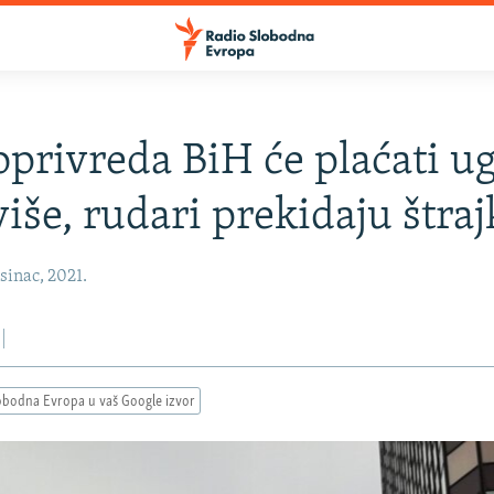
oprivreda BiH će plaćati ug
više, rudari prekidaju štraj
sinac, 2021.
obodna Evropa u vaš Google izvor