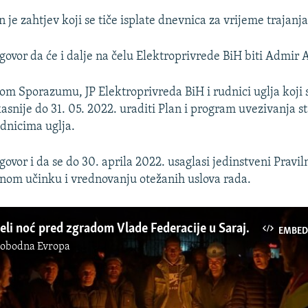
je zahtjev koji se tiče isplate dnevnica za vrijeme trajanja
govor da će i dalje na čelu Elektroprivrede BiH biti Admir 
m Sporazumu, JP Elektroprivreda BiH i rudnici uglja koji
kasnije do 31. 05. 2022. uraditi Plan i program uvezivanja s
dnicima uglja.
govor i da se do 30. aprila 2022. usaglasi jedinstveni Pravil
dnom učinku i vrednovanju otežanih uslova rada.
Rudari proveli noć pred zgradom Vlade Federacije u Sarajevu
EMBED
lobodna Evropa