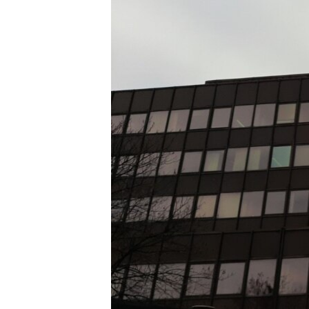
ISPRIČAJ MI
DNEVNO@RSE
SPECIJALI RSE
VIŠE OD NASLOVA
GENOCID U SREBRENICI
POPLAVE I KLIZIŠTA U BIH 2024.
TV LIBERTY
POST SCRIPTUM
MOJA EVROPA
TRI DECENIJE OD RATA U BIH
SVE KARTE DEJTONA
NASTANAK I RASPAD JUGOSLAVIJE