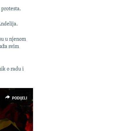
 protesta.
Andelija.
 su u njenom
taža svim
nik o radu i
PODIJELI