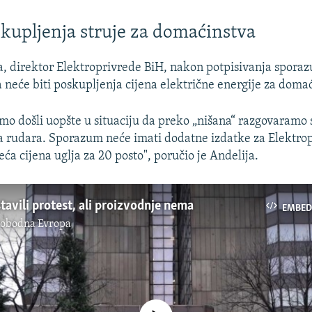
upljenja struje za domaćinstva
, direktor Elektroprivrede BiH, nakon potpisivanja sporazu
 neće biti poskupljenja cijena električne energije za domać
smo došli uopšte u situaciju da preko „nišana“ razgovaramo
a rudara. Sporazum neće imati dodatne izdatke za Elektro
ća cijena uglja za 20 posto", poručio je Andelija.
tavili protest, ali proizvodnje nema
EMBED
lobodna Evropa
No media source currently available