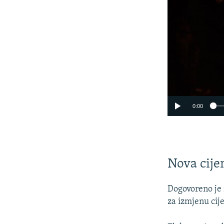
0:00
Nova cije
Dogovoreno je 
za izmjenu cije