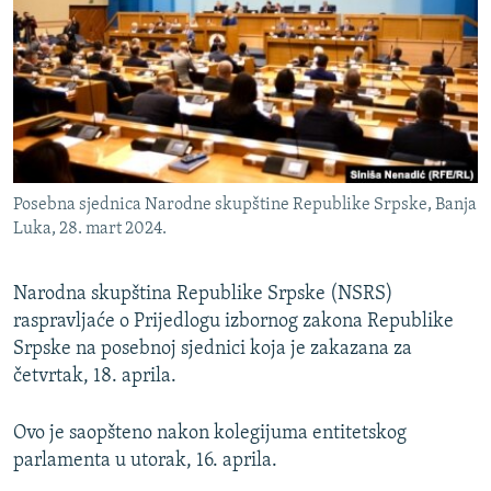
ISPRIČAJ MI
DNEVNO@RSE
SPECIJALI RSE
VIŠE OD NASLOVA
PRATITE NAS
GENOCID U SREBRENICI
Posebna sjednica Narodne skupštine Republike Srpske, Banja
POPLAVE I KLIZIŠTA U BIH 2024.
Luka, 28. mart 2024.
TV LIBERTY
Sve RFE/RL stranice
Narodna skupština Republike Srpske (NSRS)
POST SCRIPTUM
raspravljaće o Prijedlogu izbornog zakona Republike
MOJA EVROPA
Srpske na posebnoj sjednici koja je zakazana za
četvrtak, 18. aprila.
TRI DECENIJE OD RATA U BIH
SVE KARTE DEJTONA
Ovo je saopšteno nakon kolegijuma entitetskog
NASTANAK I RASPAD JUGOSLAVIJE
parlamenta u utorak, 16. aprila.