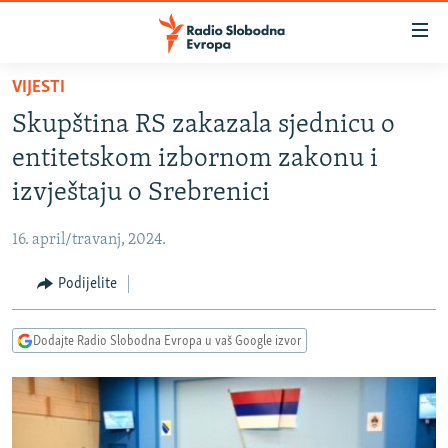
Dostupni
linkovi
Pređite
VIJESTI
na
VIJESTI
Skupština RS zakazala sjednicu o
glavni
BOSNA I HERCEGOVINA
sadržaj
entitetskom izbornom zakonu i
SRBIJA
Pređite
izvještaju o Srebrenici
na
KOSOVO
glavnu
16. april/travanj, 2024.
CRNA GORA
navigaciju
Pređite
Podijelite
VIZUELNO
na
PODCASTI
VIDEO
pretragu
Dodajte Radio Slobodna Evropa u vaš Google izvor
RAT U UKRAJINI
FOTOGALERIJE
KINA NA BALKANU
INFOGRAFIKE
RSE PRIČE IZ SVIJETA