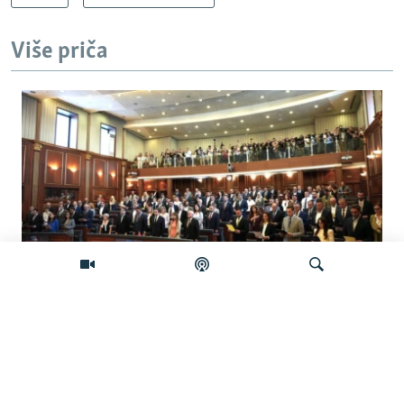
Više priča
Šta će se desiti ako se Skupština Kosova
ne konstituiše do ponoći?
Pretraživač