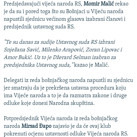
Predsjedavajući vijeća naroda RS,
Momir Malić
rekao
je da su i pored toga što su Bošnjaci u Vijeću naroda
napustili sjednicu većinom glasova izabrani članovi i
predsjednik ustavnog suda RS.
"Te su danas za sudije Ustavnog suda RS izbrani
Snježana Savić, Milenko Arapović, Zoran Lipovac i
Amor Bukić. Uz to je Džerard Selman izabran za
predsjednika Ustavnog suda,"
kazao je Malić.
Delegati iz reda bošnjačkog naroda napustli su sjednicu
jer smatraju da je prekršena ustavna procedura koju
ima Vijeće naroda a to je da razmatra zakone i druge
odluke koje donesi Narodna skupština.
Potpredsjednik Vijeća naroda iz reda bošnjačkog
naroda
Mirsad Đapo
najavio je da će ovaj klub
pokrenuti ocjenu ustavnosti odluke Vijeća naroda RS.