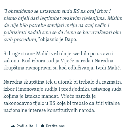
"I obratićemo se ustavnom sudu RS na ovaj izbor i
nismo htjeli dati legtimitet ovakvim rješenjima. Mislim
da nije bilo potrebe stavljati mrlju na ovaj način i
politizirati nadali smo se da ćemo se bar uvažavati oko
ovih procedura,"
objasnio je Đapo.
S druge strane Malić tvrdi da je sve bilo po ustavu i
zakonu. Kod izbora sudija Vijeće naroda i Narodna
skupština ravnopravni su kod odlučivanja, tvrdi Malić.
Narodna skupština tek u utorak bi trebalo da razmatra
izbor i imenovanje sudija i predsjednika ustavnog suda
kojima je istekao mandat. Vijeće naroda je
zakonodavno tijelo u RS koje bi trebalo da štiti vitalne
nacionalne interese konstitutivnih naroda.
Podijelite
Pratite nas