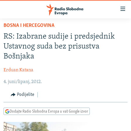
Dostupni
linkovi
Pređite
BOSNA I HERCEGOVINA
na
VIJESTI
RS: Izabrane sudije i predsjednik
glavni
BOSNA I HERCEGOVINA
sadržaj
Ustavnog suda bez prisustva
SRBIJA
Pređite
Bošnjaka
na
KOSOVO
glavnu
Erduan Katana
CRNA GORA
navigaciju
Pređite
4. juni/lipanj, 2012.
VIZUELNO
na
PODCASTI
VIDEO
Podijelite
pretragu
RAT U UKRAJINI
FOTOGALERIJE
Dodajte Radio Slobodna Evropa u vaš Google izvor
KINA NA BALKANU
INFOGRAFIKE
RSE PRIČE IZ SVIJETA