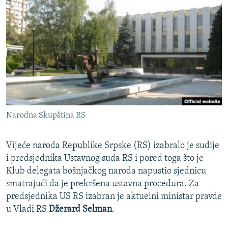
ISPRIČAJ MI
DNEVNO@RSE
SPECIJALI RSE
VIŠE OD NASLOVA
PRATITE NAS
GENOCID U SREBRENICI
POPLAVE I KLIZIŠTA U BIH 2024.
Narodna Skupština RS
TV LIBERTY
Sve RFE/RL stranice
POST SCRIPTUM
Vijeće naroda Republike Srpske (RS) izabralo je sudije
MOJA EVROPA
i predsjednika Ustavnog suda RS i pored toga što je
Klub delegata bošnjačkog naroda napustio sjednicu
TRI DECENIJE OD RATA U BIH
smatrajući da je prekršena ustavna procedura. Za
SVE KARTE DEJTONA
predsjednika US RS izabran je aktuelni ministar pravde
u Vladi RS
Džerard Selman
.
NASTANAK I RASPAD JUGOSLAVIJE