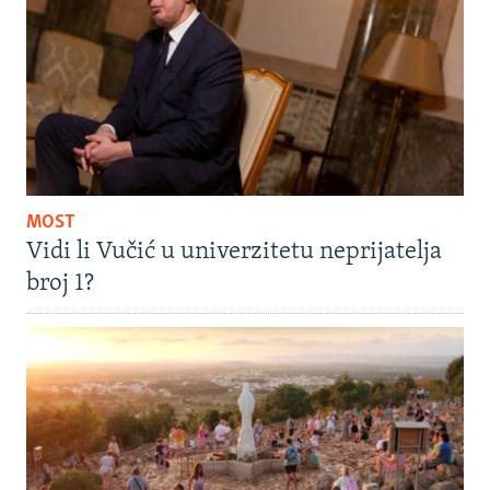
MOST
Vidi li Vučić u univerzitetu neprijatelja
broj 1?