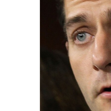
ISPRIČAJ MI
DNEVNO@RSE
SPECIJALI RSE
VIŠE OD NASLOVA
GENOCID U SREBRENICI
POPLAVE I KLIZIŠTA U BIH 2024.
TV LIBERTY
POST SCRIPTUM
MOJA EVROPA
TRI DECENIJE OD RATA U BIH
SVE KARTE DEJTONA
NASTANAK I RASPAD JUGOSLAVIJE