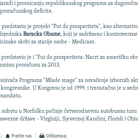
 izradi i promicanju republikanskog programa za dugoročn
proračunskog deficita.
 predstavio je projekt "Put do prosperiteta", kao alternativ
dsjednika
Baracka Obame
, koji je sadržavao i kontroverz
inske skrbi za starije osobe - Medicare.
 predstavio je i "Put do prosperiteta: Nacrt za američku ob
baminu proračunu za 2013.
osnivača Programa "Mlade snage" za novačenje izbornih akt
kongresnike. U Kongresu je od 1999. i trenutačno je u se
 mandatu.
subotu u Norfolku počinje četvorodnevnu autobusnu turu p
savezne države - Virginiji, Sjevernoj Karolini, Floridi i Ohiu
Pratite nas
Odštampaj