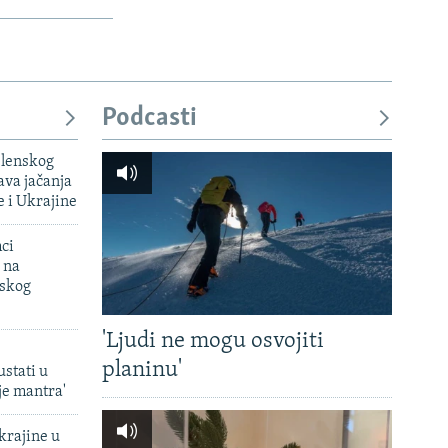
Podcasti
elenskog
va jačanja
e i Ukrajine
mci
 na
uskog
'Ljudi ne mogu osvojiti
planinu'
ustati u
je mantra'
krajine u