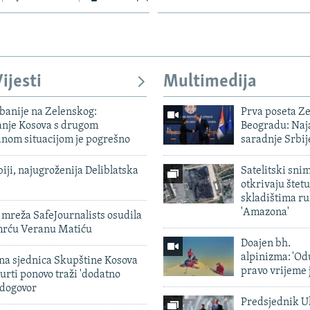
ijesti
Multimedija
banije na Zelenskog:
Prva poseta Z
nje Kosova s ​​drugom
Beogradu: Naja
om situacijom je pogrešno
saradnje Srbij
biji, najugroženija Deliblatska
Satelitski sni
otkrivaju štetu
skladištima r
'Amazona'
mreža SafeJournalists osudila
smrću Veranu Matiću
Doajen bh.
alpinizma: 'Od
vna sjednica Skupštine Kosova
pravo vrijeme 
urti ponovo traži 'dodatno
 dogovor
Predsjednik U