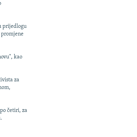
o
u prijedlogu
ne promjene
novu", kao
ivista za
dmom,
o četiri, za
.