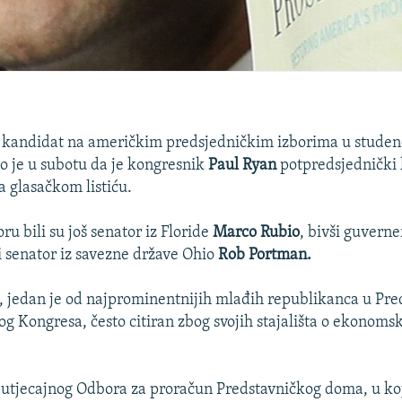
 kandidat na američkim predsjedničkim izborima u stud
io je u subotu da je kongresnik
Paul Ryan
potpredsjednički 
na glasačkom listiću.
u bili su još senator iz Floride
Marco Rubio
, bivši guvern
i senator iz savezne države Ohio
Rob Portman.
, jedan je od najprominentnijih mlađih republikanca u Pr
 Kongresa, često citiran zbog svojih stajališta o ekonomsko
 utjecajnog Odbora za proračun Predstavničkog doma, u ko