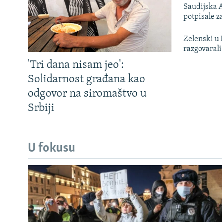
Saudijska A
potpisale 
Zelenski u 
razgovarali
'Tri dana nisam jeo':
Solidarnost građana kao
odgovor na siromaštvo u
Srbiji
U fokusu