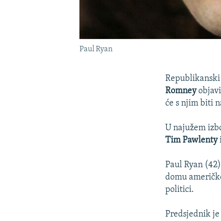
Paul Ryan
Republikanski
Romney
objav
će s njim biti 
U najužem izbor
Tim Pawlenty
Paul Ryan (42)
domu američkog
politici.
Predsjednik je