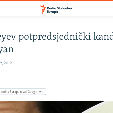
ev potpredsjednički kand
yan
z, 2012.
obodna Evropa u vaš Google izvor