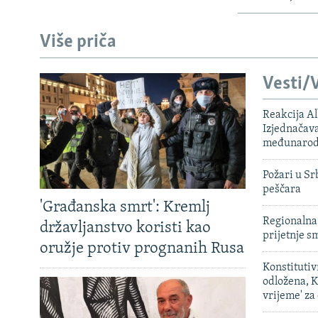
Više priča
Vesti/V
Reakcija Al
Izjednačava
međunarodn
Požari u Sr
peščara
'Građanska smrt': Kremlj
Regionalna 
državljanstvo koristi kao
prijetnje 
oružje protiv prognanih Rusa
Konstituti
odložena, K
vrijeme' za