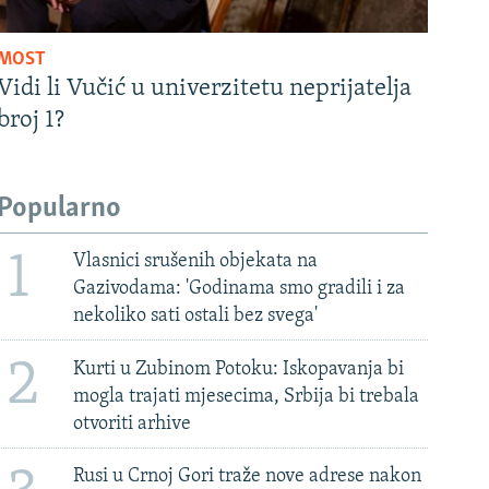
MOST
Vidi li Vučić u univerzitetu neprijatelja
broj 1?
Popularno
1
Vlasnici srušenih objekata na
Gazivodama: 'Godinama smo gradili i za
nekoliko sati ostali bez svega'
2
Kurti u Zubinom Potoku: Iskopavanja bi
mogla trajati mjesecima, Srbija bi trebala
otvoriti arhive
Rusi u Crnoj Gori traže nove adrese nakon