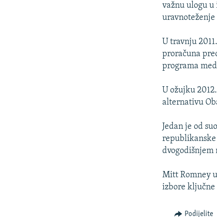
važnu ulogu u
uravnoteženje 
U travnju 2011.
proračuna pre
programa medic
U ožujku 2012.
alternativu O
Jedan je od su
republikanske 
dvogodišnjem
Mitt Romney u 
izbore ključne 
Podijelite