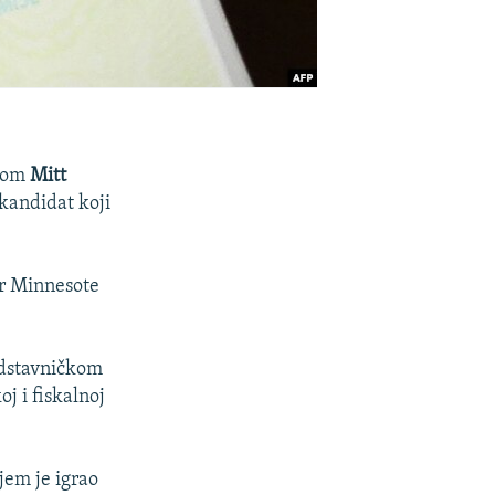
enom
Mitt
kandidat koji
er Minnesote
edstavničkom
j i fiskalnoj
jem je igrao