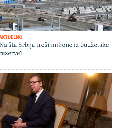
AKTUELNO
Na šta Srbija troši milione iz budžetske
rezerve?