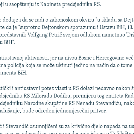
oji u saopštenju iz Kabineta predsjednika RS.
e dodaje i da se radi o zakonoskom okviru "u skladu sa Dej
e da je "suprotno Dejtonskom sporazumu i Ustavu BiH, 13
 predstavnik Volfgang Petrič svojom odlukom nametnuo 'Dr
u BiH".
ntiustavnoj aktivnosti, jer na nivou Bosne i Hercegovine već
na policija koja se može ukinuti jedino na način da o tom
amenta BiH.
tički i antiustavni potez vlasti u RS dolazi nedavno nakon š
edsjedniku RS Miloradu Dodiku, premijeru tog entiteta Ra
redsjedniku Narodne skupštine RS Nenadu Stevandiću, nak
aslušanje, bude određen jednomjesečni pritvor.
ć i Stevandić osumnjičeni su za krivično djelo napada na u