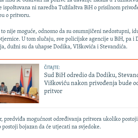
na nisu se odazvali na pozive za davanje iskaza u Tužilaštvu
e ispoštovana ni naredba Tužilaštva BiH o prisilnom privođ
bu o pritvoru.
i to nije moguće, odnosno da su osumnjičeni nedostupni, id
tjernice. U tom slučaju, sve policijske agencije u BiH, pa i
ija, dužni su da uhapse Dodika, VIškovića i Stevandića.
ČITAJTE:
Sud BiH odredio da Dodiku, Stevand
Viškoviću nakon privođenja bude 
pritvor
, predviđa mogućnost određivanja pritvora ukoliko postoji
o postoji bojazan da će utjecati na svjedoke.