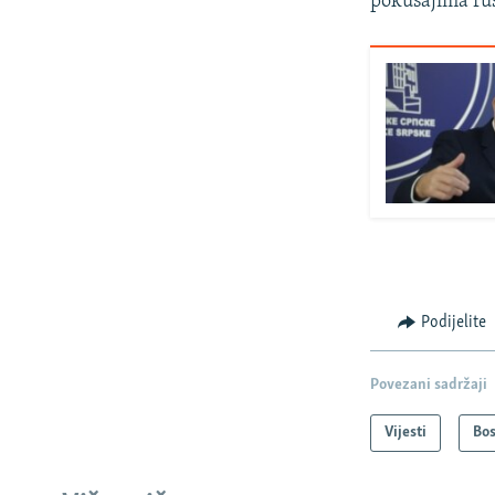
pokušajima ruš
Podijelite
Povezani sadržaji
Vijesti
Bos