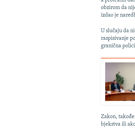
a proteklih da
obzirom da nij
izdao je nared
U slučaju da n
raspisivanje po
granična polic
Zakon, također
bjekstva ili ak