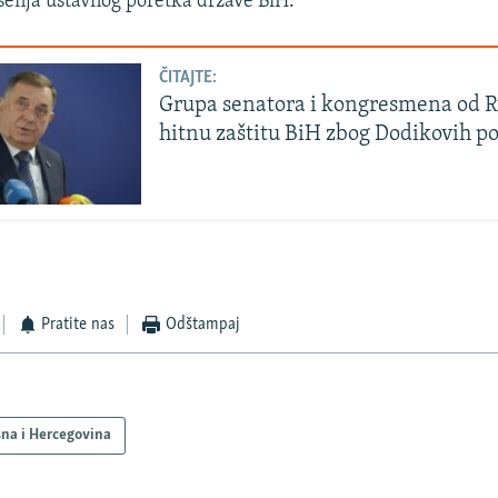
enja ustavnog poretka države BiH.
ČITAJTE:
Grupa senatora i kongresmena od Ru
hitnu zaštitu BiH zbog Dodikovih p
Pratite nas
Odštampaj
na i Hercegovina