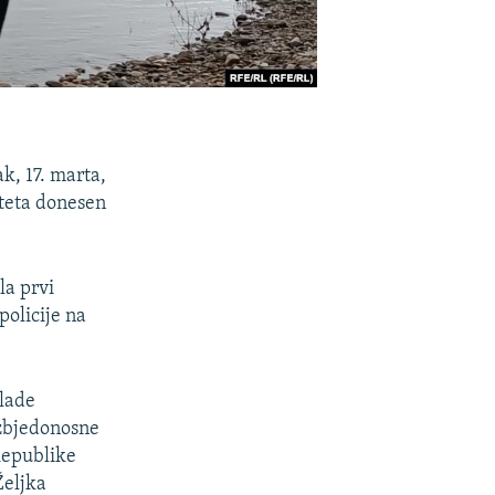
k, 17. marta,
iteta donesen
la prvi
policije na
lade
ezbjedonosne
 Republike
Željka