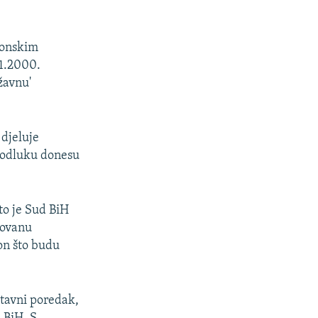
tonskim
.1.2000.
žavnu'
 djeluje
e odluku donesu
to je Sud BiH
dovanu
on što budu
stavni poredak,