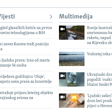
ijesti
Multimedija
zgled glasačkih listića na prvim
Rusija lansiral
 novim tehnologijama u BiH
smrtonosnu ba
raketu, napad
na Kijevsku ob
 savez Kosova traži poziciju
ka
Vodostaj reka 
 ljudska prava: Iran od marta
jmanje 56 osoba
Ukrajinski dr
ilježava godišnjicu 'Oluje',
pogodili 'rusk
ajavio nova prava za branitelje
blizini Sankt 
tražuje prijavu letećeg objekta
'Ljudski safari
krajinskog aviona na
dron lovi prod
pijaci u Herso