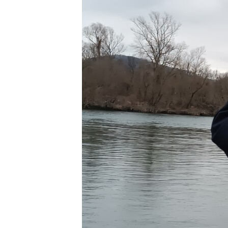
ISPRIČAJ MI
DNEVNO@RSE
SPECIJALI RSE
VIŠE OD NASLOVA
GENOCID U SREBRENICI
POPLAVE I KLIZIŠTA U BIH 2024.
TV LIBERTY
POST SCRIPTUM
MOJA EVROPA
TRI DECENIJE OD RATA U BIH
SVE KARTE DEJTONA
NASTANAK I RASPAD JUGOSLAVIJE