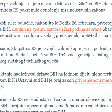
vo privođenje s ciljem davanja iskaza u Tužilaštvu BiH, dola
 eniteta RS pokrenule donošenje niza neustavnih zakona.
 koji su se odlučile, nakon što je Dodik 26. februara, prvos
a BiH,
osuđen na godinu zatvora i šest godina zabrane
obav
 nepoštovanja odluka visokog predstavnika u BiH Christian
ude, Skupština RS je usvojila zakon kojim je, na području 
iti rad Suda i Tužilaštva BiH, Državne agencije za istrage i
kog sudskog i tužilačkog vijeća.
idanje nadležnosti države BiH na jednom dijelu njene terito
vom BiH i Ustavni sud BiH je ovaj zakon
privremenom mje
ge.
oručio da RS neće odustati od zakona, unatoč obavezujućoj
BiH i brojnim upozorenjima iz međunarodnih zajednice da 