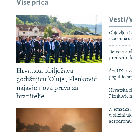
Više priča
Vesti/V
Objavljen i
izborima s
Demokratski
predsedni
Hrvatska obilježava
Šef UN-a za
pogubio na
godišnjicu 'Oluje', Plenković
najavio nova prava za
Hrvatska ob
branitelje
Plenković n
Njemačka is
u blizini u
aerodromu