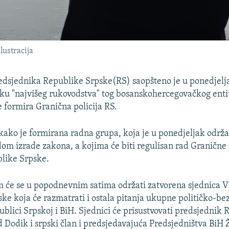
lustracija
edsjednika Republike Srpske(RS) saopšteno je u ponedjelja
nku "najvišeg rukovodstva" tog bosanskohercegovačkog ent
e formira Granična policija RS.
 kako je formirana radna grupa, koja je u ponedjeljak održa
om izrade zakona, a kojima će biti regulisan rad Granične 
blike Srpske.
 će se u popodnevnim satima održati zatvorena sjednica V
ke koja će razmatrati i ostala pitanja ukupne političko-b
ublici Srpskoj i BiH. Sjednici će prisustvovati predsjednik
 Dodik i srpski član i predsjedavajuća Predsjedništva BiH 