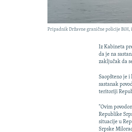
Pripadnik Državne granične policije BiH, i
Iz Kabineta pr
da je na sasta
zaključak da s
Saopšteno je i
sastanak povod
teritoriji Repu
"Ovim povodom
Republike Srps
situacije u Rep
Srpske Milorad