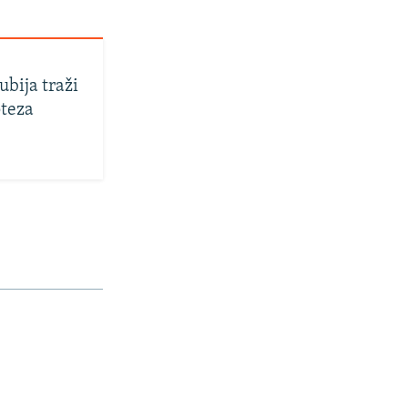
bija traži
oteza