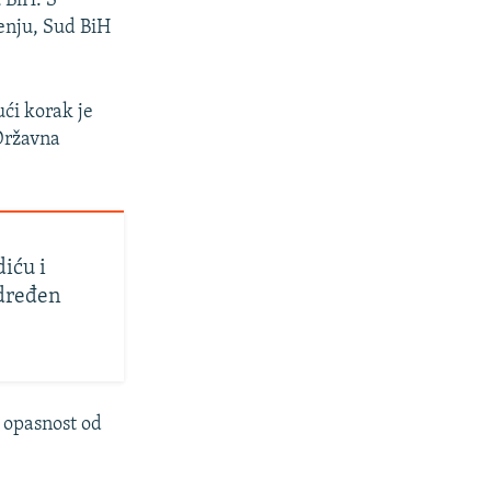
 BiH. S
enju, Sud BiH
ući korak je
 Državna
iću i
određen
 opasnost od