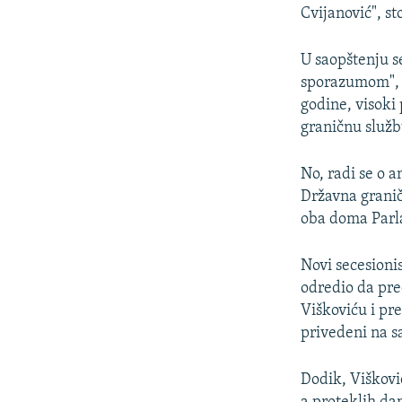
Cvijanović", st
U saopštenju s
sporazumom", t
godine, visoki
graničnu služb
No, radi se o a
Državna granič
oba doma Parl
Novi secesionis
odredio da pr
Viškoviću i p
privedeni na s
Dodik, Viškovi