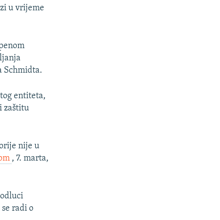
zi u vrijeme
tepenom
ljanja
a Schmidta.
tog entiteta,
 zaštitu
rije nije u
rom
, 7. marta,
 odluci
se radi o