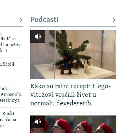
Podcasti
a
lističku
 dronovima
last
u Srbiji
Kako su ratni recepti i lego-
onovi
vitezovi vraćali život u
i Amazon' u
Peterburga
normalu devedesetih
': Ruski
avača na
nu