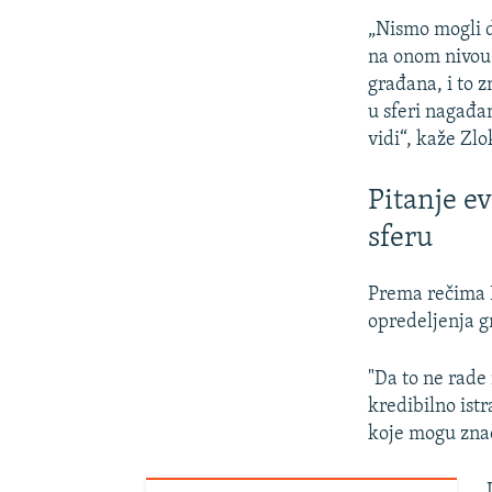
„Nismo mogli d
na onom nivou 
građana, i to 
u sferi nagađanj
vidi“, kaže Zl
Pitanje e
sferu
Prema rečima B
opredeljenja g
"Da to ne rade
kredibilno ist
koje mogu znač