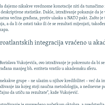
a dajemo nikakve vrednosne konotacije niti da tumačimo 
deskriptivne statistike. Dakle, istraživanje pokazuje da je
znatna većina građana, protiv ulaska u NATO pakt. Zašto je t
a, a da li će ostati tako ili će se rezultati mijenjati, takođe
okapa.
vroatlantskih integracija vraćeno u ak
orislava Vukojevića, ovo istraživanje je pokrenuto da bi se
rađana manjeg bh. entiteta vratilo u akademsku sferu.
 nekakve grupe – ne ulazim u njihov kredibilitet – već da 
raživanje iza kojeg stoji naučna metodologija, a nednevne p
ajno da utiču na rezultate“, kaže Vukojević.
Istraživanje je sprovedeno početkom oktobra, a predstavlja 