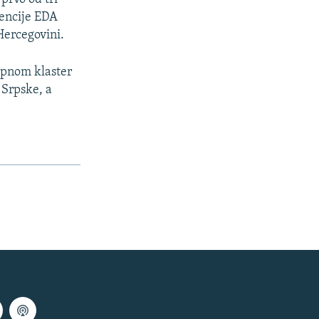
gencije EDA
Hercegovini.
apnom klaster
 Srpske, a