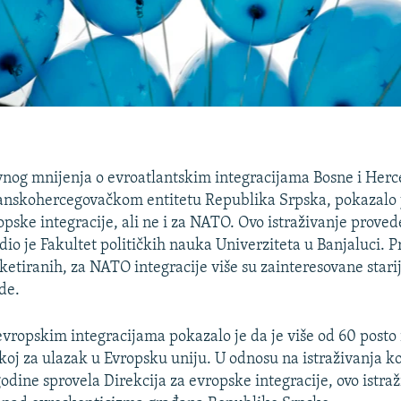
avnog mnijenja o evroatlantskim integracijama Bosne i Herc
anskohercegovačkom entitetu Republika Srpska, pokazalo 
opske integracije, ali ne i za NATO. Ovo istraživanje prove
dio je Fakultet političkih nauka Univerziteta u Banjaluci. 
etiranih, za NATO integracije više su zainteresovane stari
de.
 evropskim integracijama pokazalo je da je više od 60 posto 
koj za ulazak u Evropsku uniju. U odnosu na istraživanja ko
godine sprovela Direkcija za evropske integracije, ovo istraž