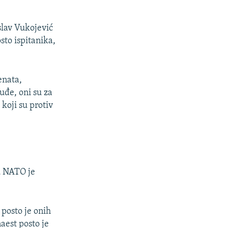
slav Vukojević
sto ispitanika,
enata,
uđe, oni su za
koji su protiv
u NATO je
 posto je onih
aest posto je