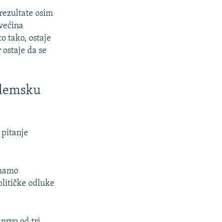
rezultate osim
 većina
o tako, ostaje
r ostaje da se
ademsku
 pitanje
imamo
olitičke odluke
prvo od tri