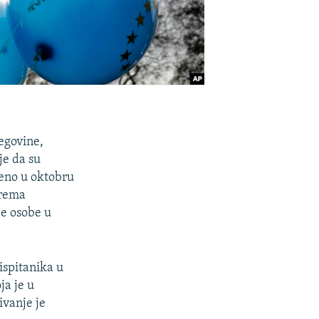
egovine,
je da su
deno u oktobru
Prema
je osobe u
ispitanika u
ja je u
ivanje je