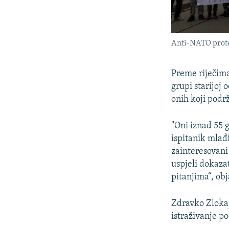
Anti-NATO protes
Preme riječima
grupi starijoj
onih koji podr
"Oni iznad 55 g
ispitanik mlađi
zainteresovani
uspjeli dokazat
pitanjima“, ob
Zdravko Zlokap
istraživanje p