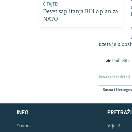
ČITAJTE:
Devet saplitanja BiH o plan za
NATO
uzeta je u obzi
Podijelite
Povezani sadržaji
Bosna i Hercego
INFO
PRETRAŽI
O nama
Vijesti