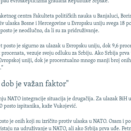
i pad evroskepticizma građana Republike Srpske.
ketnog centra Fakulteta političkih nauka u Banjaluci, Bori
tiv ulaska Bosne i Hercegovine u Evropsku uniju svega 18 po
posto je neodlučno, da li su za pridruživanje.
t posto je sigurno za ulazak u Evropsku uniju, dok 9,6 proc
t procenata, vezuje svoju odluku za Srbiju. Ako Srbija prva 
Evropskoj uniji, dok je procentualno mnogo manji broj onih 
.“
 dob je važan faktor"
nju NATO integracije situacija je drugačija. Za ulazak BiH 
20 posto ispitanika, kaže Vukojević.
posto je onih koji su izričito protiv ulaska u NATO. Osam i po
ristaju na udruživanje u NATO, ali ako Srbija prva uđe. Petn