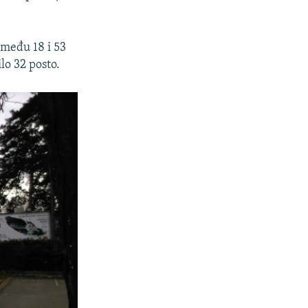
između 18 i 53
lo 32 posto.