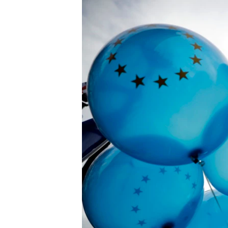
ISPRIČAJ MI
DNEVNO@RSE
SPECIJALI RSE
VIŠE OD NASLOVA
GENOCID U SREBRENICI
POPLAVE I KLIZIŠTA U BIH 2024.
TV LIBERTY
POST SCRIPTUM
MOJA EVROPA
TRI DECENIJE OD RATA U BIH
SVE KARTE DEJTONA
NASTANAK I RASPAD JUGOSLAVIJE