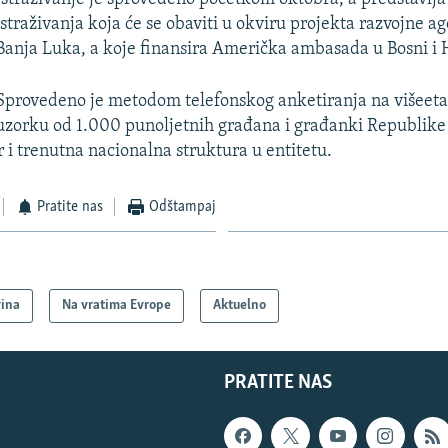
istraživanja koja će se obaviti u okviru projekta razvojne a
Banja Luka, a koje finansira Američka ambasada u Bosni i 
Sprovedeno je metodom telefonskog anketiranja na višeet
uzorku od 1.000 punoljetnih građana i građanki Republike
r i trenutna nacionalna struktura u entitetu.
Pratite nas
Odštampaj
vina
Na vratima Evrope
Aktuelno
PRATITE NAS