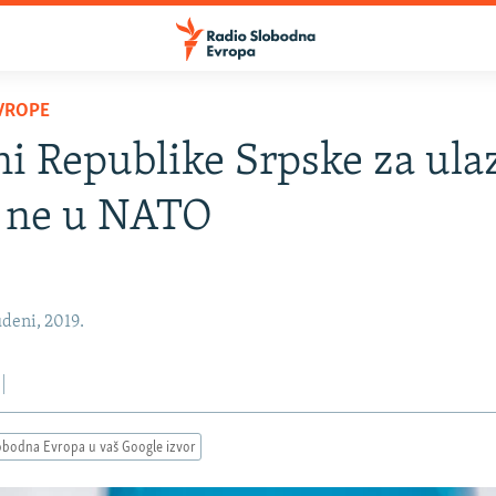
VROPE
i Republike Srpske za ula
i ne u NATO
deni, 2019.
obodna Evropa u vaš Google izvor