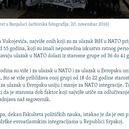
t u Banjaluci (arhivska fotografija: 20. novembar 2016)
 Vukojevića, najviše onih koji su za ulazak BiH u NATO pr
 od 55 godina, koji su imali neposredna iskustva ratnog peri
žavaju ulazak u NATO dolazi iz starosne grupe od 36 do 41 
odina su više i za ulazak u NATO i za ulazak u Evropsku uni
, što se više približava onoj grupi od 18 do 22 godine staros
 za ulazak u Evropsku uniju i manje za NATO integracije. 
i da je starosna dob faktor koji najviše utiče na odlučivanj
jašnjava naš sagovornik.
a, dekan Fakulteta političkih nauka, istakao je da je ovo 
odrške evroatlantskim integracijama u Republici Srpskoj.