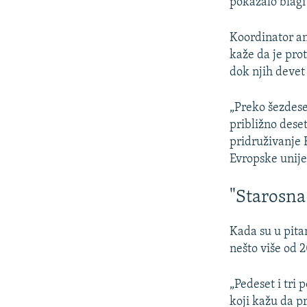
pokazalo blag
Koordinator an
kaže da je pro
dok njih devet 
„Preko šezdese
približno dese
pridruživanje 
Evropske unije
"Starosna
Kada su u pita
nešto više od 
„Pedeset i tri 
koji kažu da p