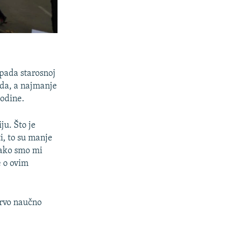
ipada starosnoj
oda, a najmanje
godine.
ju. Što je
ti, to su manje
Tako smo mi
e o ovim
prvo naučno