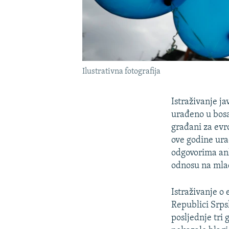
Ilustrativna fotografija
Istraživanje j
urađeno u bos
građani za evr
ove godine ura
odgovorima ank
odnosu na mla
Istraživanje o
Republici Srps
posljednje tri 