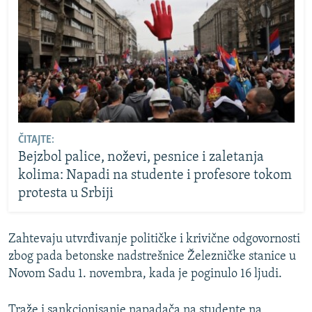
ČITAJTE:
Bejzbol palice, noževi, pesnice i zaletanja
kolima: Napadi na studente i profesore tokom
protesta u Srbiji
Zahtevaju utvrđivanje političke i krivične odgovornosti
zbog pada betonske nadstrešnice Železničke stanice u
Novom Sadu 1. novembra, kada je poginulo 16 ljudi.
Traže i sankcionisanje napadača na studente na