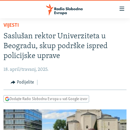
Dostupni
linkovi
Pređite
VIJESTI
na
VIJESTI
Saslušan rektor Univerziteta u
glavni
BOSNA I HERCEGOVINA
sadržaj
Beogradu, skup podrške ispred
SRBIJA
Pređite
policijske uprave
na
KOSOVO
glavnu
18. april/travanj, 2025.
CRNA GORA
navigaciju
Pređite
Podijelite
VIZUELNO
na
PODCASTI
VIDEO
pretragu
Dodajte Radio Slobodna Evropa u vaš Google izvor
RAT U UKRAJINI
FOTOGALERIJE
KINA NA BALKANU
INFOGRAFIKE
RSE PRIČE IZ SVIJETA