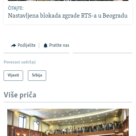
ČITAJTE:
Nastavljena blokada zgrade RTS-a u Beogradu
Podijelite
Pratite nas
Povezani sadržaji
Vijesti
Srbija
Više priča