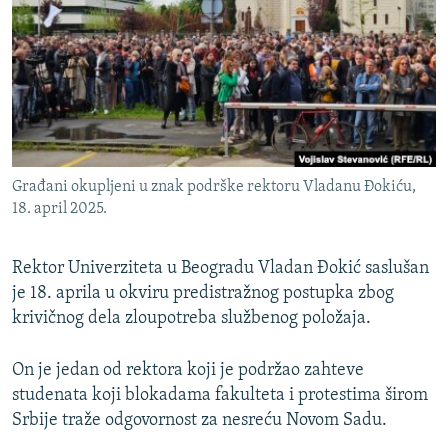
ISPRIČAJ MI
DNEVNO@RSE
SPECIJALI RSE
VIŠE OD NASLOVA
PRATITE NAS
GENOCID U SREBRENICI
Građani okupljeni u znak podrške rektoru Vladanu Đokiću,
POPLAVE I KLIZIŠTA U BIH 2024.
18. april 2025.
TV LIBERTY
Sve RFE/RL stranice
Rektor Univerziteta u Beogradu Vladan Đokić saslušan
POST SCRIPTUM
je 18. aprila u okviru predistražnog postupka zbog
MOJA EVROPA
krivičnog dela zloupotreba službenog položaja.
TRI DECENIJE OD RATA U BIH
On je jedan od rektora koji je podržao zahteve
SVE KARTE DEJTONA
studenata koji blokadama fakulteta i protestima širom
NASTANAK I RASPAD JUGOSLAVIJE
Srbije traže odgovornost za nesreću Novom Sadu.