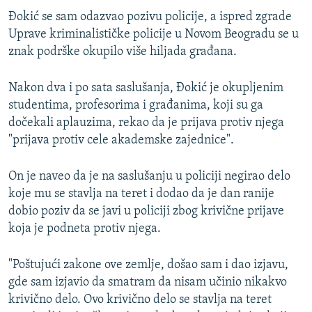
Đokić se sam odazvao pozivu policije, a ispred zgrade
Uprave kriminalističke policije u Novom Beogradu se u
znak podrške okupilo više hiljada građana.
Nakon dva i po sata saslušanja, Đokić je okupljenim
studentima, profesorima i građanima, koji su ga
dočekali aplauzima, rekao da je prijava protiv njega
"prijava protiv cele akademske zajednice".
On je naveo da je na saslušanju u policiji negirao delo
koje mu se stavlja na teret i dodao da je dan ranije
dobio poziv da se javi u policiji zbog krivične prijave
koja je podneta protiv njega.
"Poštujući zakone ove zemlje, došao sam i dao izjavu,
gde sam izjavio da smatram da nisam učinio nikakvo
krivično delo. Ovo krivično delo se stavlja na teret