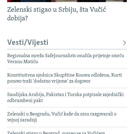
Zelenski stigao u Srbiju, šta Vučić
dobija?
Vesti/Vijesti
Regionalna mreža SafeJournalists osudila prijetnje smrću
Veranu Matiću
Konstitutivna sjednica Skupštine Kosova odložena, Kurti
ponovo traži 'dodatno vrijeme' za dogovor
Saudijska Arabija, Pakistan i Turska potpisale zajednički
odbrambeni pakt
Zelenski u Beogradu, Vučić kaže da nisu razgovarali o
vojnoj saradnji
Zelenski stigao u Beograd, susreo se sa Vučićem