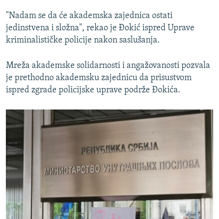
"Nadam se da će akademska zajednica ostati
jedinstvena i složna", rekao je Đokić ispred Uprave
kriminalističke policije nakon saslušanja.
Mreža akademske solidarnosti i angažovanosti pozvala
je prethodno akademsku zajednicu da prisustvom
ispred zgrade policijske uprave podrže Đokića.