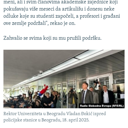
meni, ali i svim članovima akademske zajednice koji
pokušavaju više meseci da artikulišu i donesu neke
odluke koje su studenti započeli, a profesori i građani
ove zemlje podržali", rekao je on.
Zahvalio se svima koji su mu pružili podršku.
Rektor Univerziteta u Beogradu Vladan Đokić ispred
policijske stanice u Beogradu, 18. april 2025.