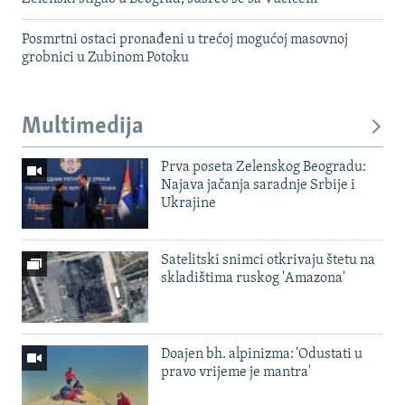
Posmrtni ostaci pronađeni u trećoj mogućoj masovnoj
grobnici u Zubinom Potoku
Multimedija
Prva poseta Zelenskog Beogradu:
Najava jačanja saradnje Srbije i
Ukrajine
Satelitski snimci otkrivaju štetu na
skladištima ruskog 'Amazona'
Doajen bh. alpinizma: 'Odustati u
pravo vrijeme je mantra'