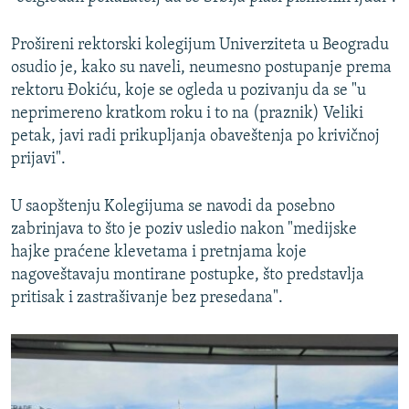
Prošireni rektorski kolegijum Univerziteta u Beogradu
osudio je, kako su naveli, neumesno postupanje prema
rektoru Đokiću, koje se ogleda u pozivanju da se "u
neprimereno kratkom roku i to na (praznik) Veliki
petak, javi radi prikupljanja obaveštenja po krivičnoj
prijavi".
U saopštenju Kolegijuma se navodi da posebno
zabrinjava to što je poziv usledio nakon "medijske
hajke praćene klevetama i pretnjama koje
nagoveštavaju montirane postupke, što predstavlja
pritisak i zastrašivanje bez presedana".