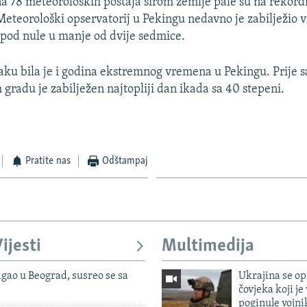
 78 meteoroloških postaja širom zemlje pale su na rekord
eteorološki opservatorij u Pekingu nedavno je zabilježio v
pod nule u manje od dvije sedmice.
ku bila je i godina ekstremnog vremena u Pekingu. Prije s
 gradu je zabilježen najtopliji dan ikada sa 40 stepeni.
Pratite nas
Odštampaj
ijesti
Multimedija
igao u Beograd, susreo se sa
Ukrajina se op
čovjeka koji je
poginule vojni