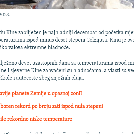
2023.
u Kine zabilježen je najhladniji decembar od početka mje
eraturama ispod minus deset stepeni Celzijusa. Kinu je ov
liko valova ektremne hladnoće.
ilježeno devet uzastopnih dana sa temperaturama ispod mi
alne i sjeverne Kine zahvaćeni su hladnoćama, a vlasti su v
škole i autoceste zbog snježnih oluja.
ravlje planete Zemlje u opasnoj zoni?
boren rekord po broju sati ispod nula stepeni
ile rekordno niske temperature