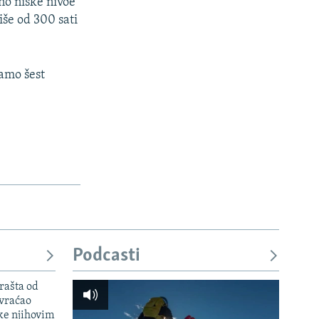
no niske nivoe
iše od 300 sati
amo šest
Podcasti
rašta od
 vraćao
ke njihovim