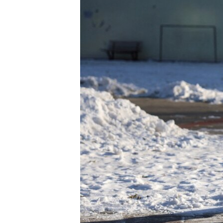
ISPRIČAJ MI
DNEVNO@RSE
SPECIJALI RSE
VIŠE OD NASLOVA
GENOCID U SREBRENICI
POPLAVE I KLIZIŠTA U BIH 2024.
TV LIBERTY
POST SCRIPTUM
MOJA EVROPA
TRI DECENIJE OD RATA U BIH
SVE KARTE DEJTONA
NASTANAK I RASPAD JUGOSLAVIJE