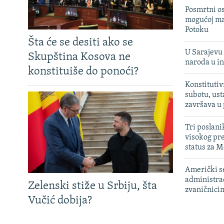
Posmrtni os
mogućoj ma
Potoku
Šta će se desiti ako se
U Sarajevu 
Skupština Kosova ne
naroda u in
konstituiše do ponoći?
Konstitutiv
subotu, ust
završava u
Tri poslani
visokog pr
status za M
Američki s
administra
Zelenski stiže u Srbiju, šta
zvaničnici
Vučić dobija?