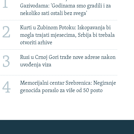
1
Gazivodama: 'Godinama smo gradili i za
nekoliko sati ostali bez svega'
2
Kurti u Zubinom Potoku: Iskopavanja bi
mogla trajati mjesecima, Srbija bi trebala
otvoriti arhive
3
Rusi u Crnoj Gori traže nove adrese nakon
uvođenja viza
4
Memorijalni centar Srebrenica: Negiranje
genocida poraslo za više od 50 posto