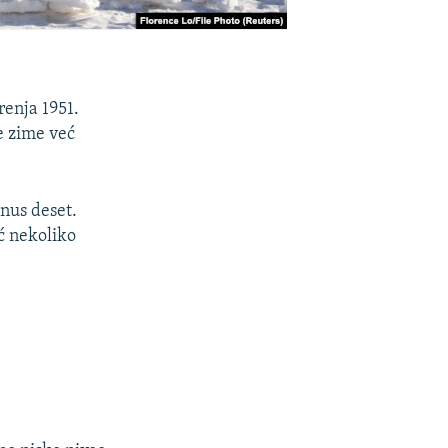
renja 1951.
e zime već
nus deset.
eć nekoliko