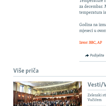
Temperature na
za decembar. M
temperatura is
Godina na izma
mjeseci u ovom
Izvor: BBC, AP
Podijelite
Više priča
Vesti/V
Zelenski st
Vučićem