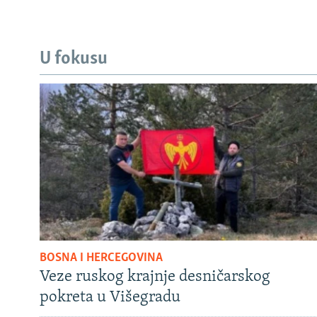
U fokusu
BOSNA I HERCEGOVINA
Veze ruskog krajnje desničarskog
pokreta u Višegradu