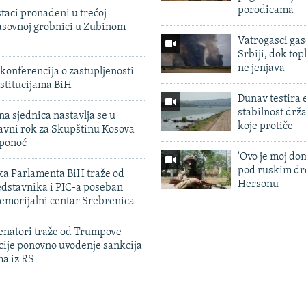
porodicama
taci pronađeni u trećoj
sovnoj grobnici u Zubinom
Vatrogasci gas
Srbiji, dok topl
ne jenjava
konferencija o zastupljenosti
stitucijama BiH
Dunav testira
stabilnost drž
na sjednica nastavlja se u
koje protiče
avni rok za Skupštinu Kosova
 ponoć
'Ovo je moj dom
pod ruskim dr
ka Parlamenta BiH traže od
Hersonu
edstavnika i PIC-a poseban
emorijalni centar Srebrenica
enatori traže od Trumpove
cije ponovno uvođenje sankcija
ma iz RS