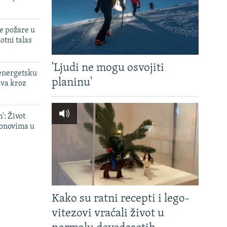
e požare u
otni talas
'Ljudi ne mogu osvojiti
 energetsku
planinu'
ava kroz
': Život
onovima u
Kako su ratni recepti i lego-
vitezovi vraćali život u