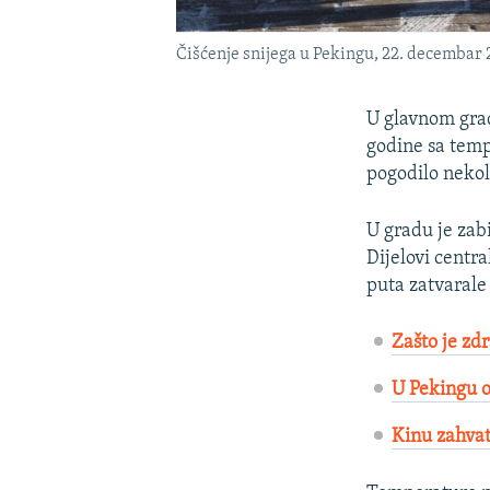
Čišćenje snijega u Pekingu, 22. decembar 
U glavnom grad
godine sa temp
pogodilo neko
U gradu je zab
Dijelovi centr
puta zatvarale 
Zašto je zd
U Pekingu o
Kinu zahvat