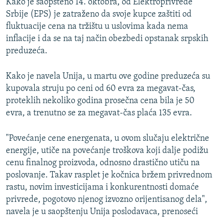
Kako je saopšteno 14. oktobra, od Elektroprivrede
Srbije (EPS) je zatraženo da svoje kupce zaštiti od
fluktuacije cena na tržištu u uslovima kada nema
inflacije i da se na taj način obezbedi opstanak srpskih
preduzeća.
Kako je navela Unija, u martu ove godine preduzeća su
kupovala struju po ceni od 60 evra za megavat-čas,
proteklih nekoliko godina prosečna cena bila je 50
evra, a trenutno se za megavat-čas plaća 135 evra.
"Povećanje cene energenata, u ovom slučaju električne
energije, utiče na povećanje troškova koji dalje podižu
cenu finalnog proizvoda, odnosno drastično utiču na
poslovanje. Takav rasplet je kočnica bržem privrednom
rastu, novim investicijama i konkurentnosti domaće
privrede, pogotovo njenog izvozno orijentisanog dela",
navela je u saopštenju Unija poslodavaca, prenoseći