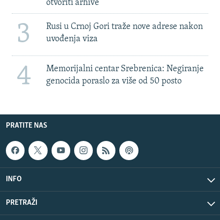
otvoriti arhive
3
Rusi u Crnoj Gori traže nove adrese nakon
uvođenja viza
4
Memorijalni centar Srebrenica: Negiranje
genocida poraslo za više od 50 posto
PRATITE NAS
INFO
PRETRAŽI