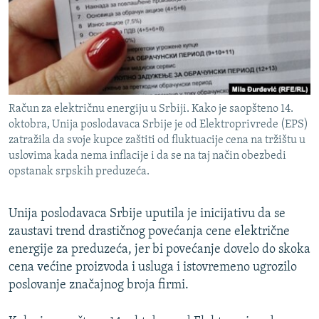
ISPRIČAJ MI
DNEVNO@RSE
SPECIJALI RSE
VIŠE OD NASLOVA
PRATITE NAS
Račun za električnu energiju u Srbiji. Kako je saopšteno 14.
GENOCID U SREBRENICI
oktobra, Unija poslodavaca Srbije je od Elektroprivrede (EPS)
zatražila da svoje kupce zaštiti od fluktuacije cena na tržištu u
POPLAVE I KLIZIŠTA U BIH 2024.
uslovima kada nema inflacije i da se na taj način obezbedi
TV LIBERTY
Sve RFE/RL stranice
opstanak srpskih preduzeća.
POST SCRIPTUM
Unija poslodavaca Srbije uputila je inicijativu da se
MOJA EVROPA
zaustavi trend drastičnog povećanja cene električne
TRI DECENIJE OD RATA U BIH
energije za preduzeća, jer bi povećanje dovelo do skoka
cena većine proizvoda i usluga i istovremeno ugrozilo
SVE KARTE DEJTONA
poslovanje značajnog broja firmi.
NASTANAK I RASPAD JUGOSLAVIJE