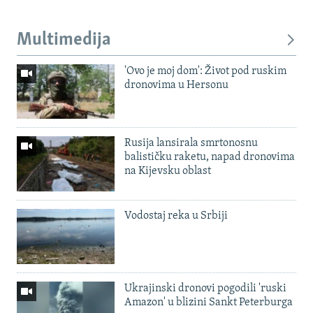
Multimedija
'Ovo je moj dom': Život pod ruskim
dronovima u Hersonu
Rusija lansirala smrtonosnu
balističku raketu, napad dronovima
na Kijevsku oblast
Vodostaj reka u Srbiji
Ukrajinski dronovi pogodili 'ruski
Amazon' u blizini Sankt Peterburga