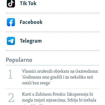
Tik Tok
Facebook
Telegram
Popularno
1
Vlasnici srušenih objekata na Gazivodama:
'Godinama smo gradili i za nekoliko sati
ostali bez svega'
2
Kurti u Zubinom Potoku: Iskopavanja bi
mogla trajati mjesecima, Srbija bi trebala