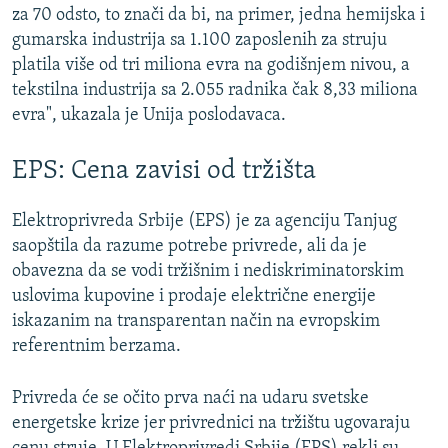
za 70 odsto, to znači da bi, na primer, jedna hemijska i
gumarska industrija sa 1.100 zaposlenih za struju
platila više od tri miliona evra na godišnjem nivou, a
tekstilna industrija sa 2.055 radnika čak 8,33 miliona
evra", ukazala je Unija poslodavaca.
EPS: Cena zavisi od tržišta
Elektroprivreda Srbije (EPS) je za agenciju Tanjug
saopštila da razume potrebe privrede, ali da je
obavezna da se vodi tržišnim i nediskriminatorskim
uslovima kupovine i prodaje električne energije
iskazanim na transparentan način na evropskim
referentnim berzama.
Privreda će se očito prva naći na udaru svetske
energetske krize jer privrednici na tržištu ugovaraju