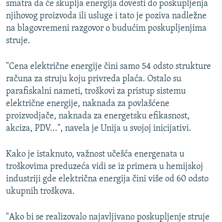
smatra da će skuplja energija dovesti do poskupljenja
njihovog proizvoda ili usluge i tato je poziva nadležne
na blagovremeni razgovor o budućim poskupljenjima
struje.
"Cena električne energije čini samo 54 odsto strukture
računa za struju koju privreda plaća. Ostalo su
parafiskalni nameti, troškovi za pristup sistemu
električne energije, naknada za povlašćene
proizvodjače, naknada za energetsku efikasnost,
akciza, PDV...", navela je Unija u svojoj inicijativi.
Kako je istaknuto, važnost učešća energenata u
troškovima preduzeća vidi se iz primera u hemijskoj
industriji gde električna energija čini više od 60 odsto
ukupnih troškova.
"Ako bi se realizovalo najavljivano poskupljenje struje