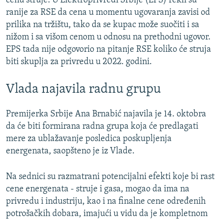
cenu struje. U Elektroprivredi Srbije (EPS) rekli su
ranije za RSE da cena u momentu ugovaranja zavisi od
prilika na tržištu, tako da se kupac može suočiti i sa
nižom i sa višom cenom u odnosu na prethodni ugovor.
EPS tada nije odgovorio na pitanje RSE koliko će struja
biti skuplja za privredu u 2022. godini.
Vlada najavila radnu grupu
Premijerka Srbije Ana Brnabić najavila je 14. oktobra
da će biti formirana radna grupa koja će predlagati
mere za ublažavanje posledica poskupljenja
energenata, saopšteno je iz Vlade.
Na sednici su razmatrani potencijalni efekti koje bi rast
cene energenata - struje i gasa, mogao da ima na
privredu i industriju, kao i na finalne cene određenih
potrošačkih dobara, imajući u vidu da je kompletnom