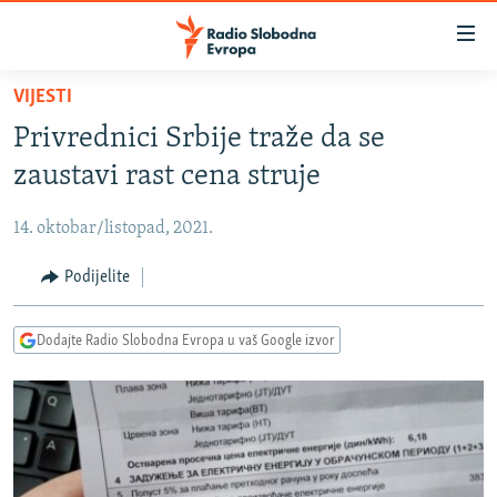
Dostupni
linkovi
Pređite
VIJESTI
na
VIJESTI
Privrednici Srbije traže da se
glavni
BOSNA I HERCEGOVINA
sadržaj
zaustavi rast cena struje
SRBIJA
Pređite
na
14. oktobar/listopad, 2021.
KOSOVO
glavnu
CRNA GORA
Podijelite
navigaciju
Pređite
VIZUELNO
na
Dodajte Radio Slobodna Evropa u vaš Google izvor
PODCASTI
VIDEO
pretragu
RAT U UKRAJINI
FOTOGALERIJE
KINA NA BALKANU
INFOGRAFIKE
RSE PRIČE IZ SVIJETA