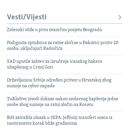
Vesti/Vijesti
Zelenski stiže u prvu zvaničnu posjetu Beogradu
Podignuta optužnica za ratne zločine u Đakovici protiv 20
osoba, uključujući Radoičića
SAD uputile zahtev za izručenje iranskog hakera
uhapšenog u Crnoj Gori
Državljaninu Srbije određen pritvor u Hrvatskoj zbog
sumnje na cyber napade
Tužilaštvo izvodi dokaze nakon nedavnog hapšenja jedne
osobe zbog sumnje na ratni zločin na Kosovu
BiH zatražila ulazak u SEPA: Jeftiniji transferi novca iz
inostranstva korak bliže građanima