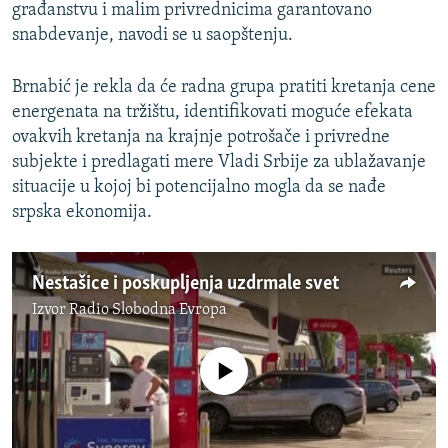
građanstvu i malim privrednicima garantovano
snabdevanje, navodi se u saopštenju.
Brnabić je rekla da će radna grupa pratiti kretanja cene
energenata na tržištu, identifikovati moguće efekata
ovakvih kretanja na krajnje potrošače i privredne
subjekte i predlagati mere Vladi Srbije za ublažavanje
situacije u kojoj bi potencijalno mogla da se nađe
srpska ekonomija.
Nestašice i poskupljenja uzdrmale svet
Izvor
Radio Slobodna Evropa
No media source currently available