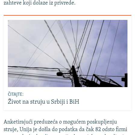
zahteve koji dolaze iz privrede.
ČITAJTE:
Život na struju u Srbiji i BiH
Anketirajući preduzeća o mogućem poskupljenju
struje, Unija je došla do podatka da čak 82 odsto firmi