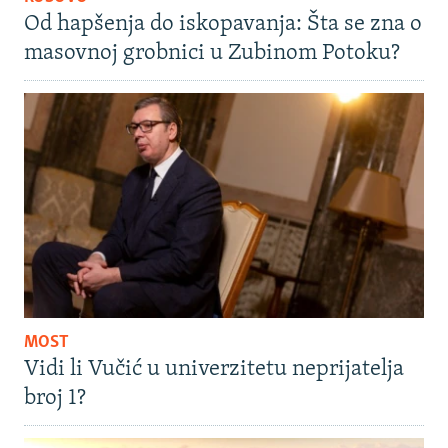
Od hapšenja do iskopavanja: Šta se zna o
masovnoj grobnici u Zubinom Potoku?
MOST
Vidi li Vučić u univerzitetu neprijatelja
broj 1?