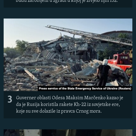
budu zarobljeni u zgradi u kojoj je živjelo njih 152.
3
Guverner oblasti Odesa Maksim Marčenko kazao je
da je Rusija koristila rakete Kh-22 iz sovjetske ere,
koje su sve dolazile iz pravca Crnog mora.