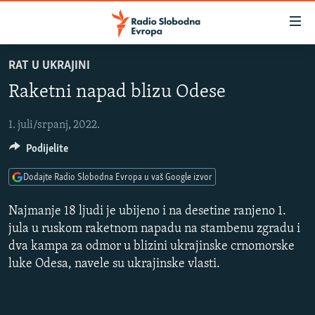
Dostupni
linkovi
Pređite
RAT U UKRAJINI
na
VIJESTI
Raketni napad blizu Odese
glavni
BOSNA I HERCEGOVINA
sadržaj
SRBIJA
Pređite
1. juli/srpanj, 2022.
na
Podijelite
KOSOVO
glavnu
CRNA GORA
navigaciju
Dodajte Radio Slobodna Evropa u vaš Google izvor
Pređite
VIZUELNO
Najmanje 18 ljudi je ubijeno i na desetine ranjeno 1.
na
PODCASTI
VIDEO
jula u ruskom raketnom napadu na stambenu zgradu i
pretragu
dva kampa za odmor u blizini ukrajinske crnomorske
RAT U UKRAJINI
FOTOGALERIJE
luke Odesa, navele su ukrajinske vlasti.
KINA NA BALKANU
INFOGRAFIKE
RSE PRIČE IZ SVIJETA