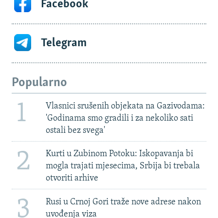
Facebook
Telegram
Popularno
1
Vlasnici srušenih objekata na Gazivodama:
'Godinama smo gradili i za nekoliko sati
ostali bez svega'
2
Kurti u Zubinom Potoku: Iskopavanja bi
mogla trajati mjesecima, Srbija bi trebala
otvoriti arhive
3
Rusi u Crnoj Gori traže nove adrese nakon
uvođenja viza