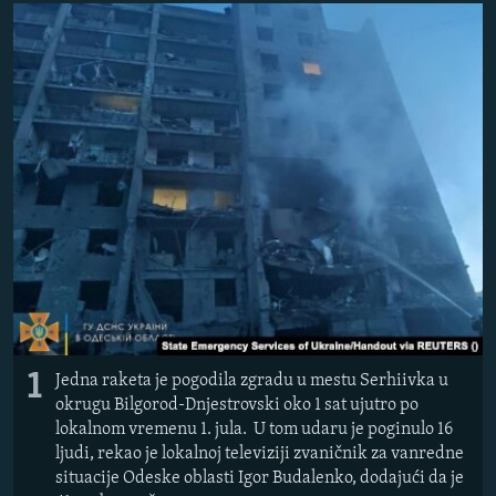
ISPRIČAJ MI
DNEVNO@RSE
SPECIJALI RSE
VIŠE OD NASLOVA
PRATITE NAS
GENOCID U SREBRENICI
POPLAVE I KLIZIŠTA U BIH 2024.
TV LIBERTY
Sve RFE/RL stranice
POST SCRIPTUM
MOJA EVROPA
1
TRI DECENIJE OD RATA U BIH
Jedna raketa je pogodila zgradu u mestu Serhiivka u
okrugu Bilgorod-Dnjestrovski oko 1 sat ujutro po
SVE KARTE DEJTONA
lokalnom vremenu 1. jula. U tom udaru je poginulo 16
ljudi, rekao je lokalnoj televiziji zvaničnik za vanredne
NASTANAK I RASPAD JUGOSLAVIJE
situacije Odeske oblasti Igor Budalenko, dodajući da je