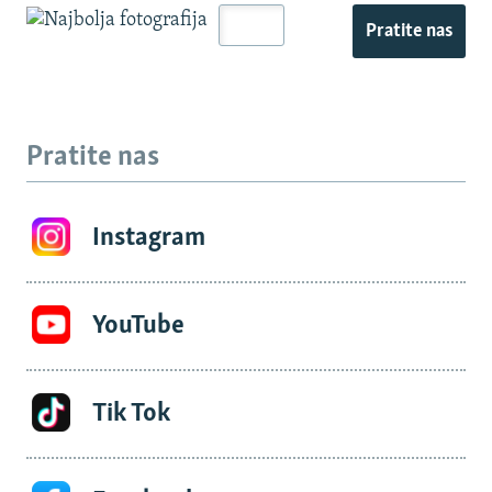
Pratite nas
Pratite nas
Instagram
YouTube
Tik Tok