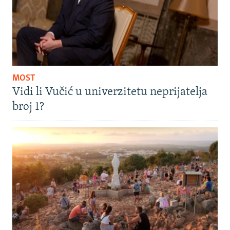
MOST
Vidi li Vučić u univerzitetu neprijatelja
broj 1?