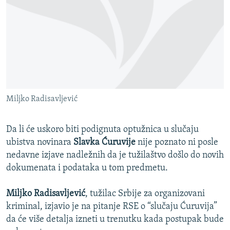
ISPRIČAJ MI
DNEVNO@RSE
SPECIJALI RSE
VIŠE OD NASLOVA
PRATITE NAS
GENOCID U SREBRENICI
Miljko Radisavljević
POPLAVE I KLIZIŠTA U BIH 2024.
TV LIBERTY
Sve RFE/RL stranice
Da li će uskoro biti podignuta optužnica u slučaju
POST SCRIPTUM
ubistva novinara
Slavka Ćuruvije
nije poznato ni posle
nedavne izjave nadležnih da je tužilaštvo došlo do novih
MOJA EVROPA
dokumenata i podataka u tom predmetu.
TRI DECENIJE OD RATA U BIH
Miljko Radisavljević
, tužilac Srbije za organizovani
SVE KARTE DEJTONA
kriminal, izjavio je na pitanje RSE o “slučaju Ćuruvija”
NASTANAK I RASPAD JUGOSLAVIJE
da će više detalja izneti u trenutku kada postupak bude