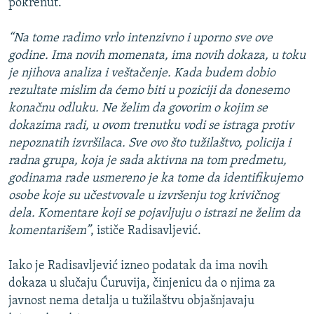
pokrenut.
“Na tome radimo vrlo intenzivno i uporno sve ove
godine. Ima novih momenata, ima novih dokaza, u toku
je njihova analiza i veštačenje. Kada budem dobio
rezultate mislim da ćemo biti u poziciji da donesemo
konačnu odluku. Ne želim da govorim o kojim se
dokazima radi, u ovom trenutku vodi se istraga protiv
nepoznatih izvršilaca. Sve ovo što tužilaštvo, policija i
radna grupa, koja je sada aktivna na tom predmetu,
godinama rade usmereno je ka tome da identifikujemo
osobe koje su učestvovale u izvršenju tog krivičnog
dela. Komentare koji se pojavljuju o istrazi ne želim da
komentarišem”
, ističe Radisavljević.
Iako je Radisavljević izneo podatak da ima novih
dokaza u slučaju Ćuruvija, činjenicu da o njima za
javnost nema detalja u tužilaštvu objašnjavaju