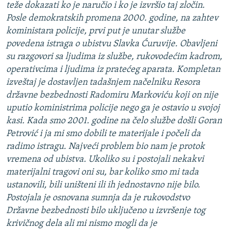
teže dokazati ko je naručio i ko je izvršio taj zločin.
Posle demokratskih promena 2000. godine, na zahtev
koministara policije, prvi put je unutar službe
povedena istraga o ubistvu Slavka Ćuruvije. Obavljeni
su razgovori sa ljudima iz službe, rukovodećim kadrom,
operativcima i ljudima iz pratećeg aparata. Kompletan
izveštaj je dostavljen tadašnjem načelniku Resora
državne bezbednosti Radomiru Markoviću koji on nije
uputio koministrima policije nego ga je ostavio u svojoj
kasi. Kada smo 2001. godine na čelo službe došli Goran
Petrović i ja mi smo dobili te materijale i počeli da
radimo istragu. Najveći problem bio nam je protok
vremena od ubistva. Ukoliko su i postojali nekakvi
materijalni tragovi oni su, bar koliko smo mi tada
ustanovili, bili uništeni ili ih jednostavno nije bilo.
Postojala je osnovana sumnja da je rukovodstvo
Državne bezbednosti bilo uključeno u izvršenje tog
krivičnog dela ali mi nismo mogli da je