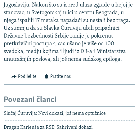
Jugoslaviju. Nakon što su ispred ulaza zgrade u kojoj je
stanovao, u Svetogorskoj ulici u centru Beograda, u
njega ispalili 17 metaka napadači su nestali bez traga.
Uz sumnju da su Slavka Ćuruviju ubili pripadnici
Državne bezbednosti Srbije ranije je pokrenut
pretkrivični postupak, saslušano je više od 100
svedoka, medju kojima i ljudi iz DB-a i Ministarstva
unutrašnjih poslova, ali još nema sudskog epiloga.
Podijelite
Pratite nas
Povezani članci
Slučaj Ćuruvija: Novi dokazi, još nema optužnice
Dragan Karleuša za RSE: Sakriveni dokazi