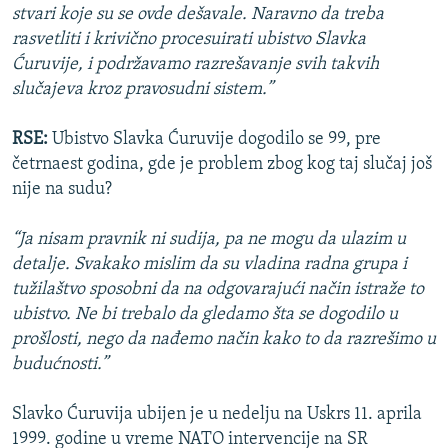
stvari koje su se ovde dešavale. Naravno da treba
rasvetliti i krivično procesuirati ubistvo Slavka
Ćuruvije, i podržavamo razrešavanje svih takvih
slučajeva kroz pravosudni sistem.”
RSE:
Ubistvo Slavka Ćuruvije dogodilo se 99, pre
četrnaest godina, gde je problem zbog kog taj slučaj još
nije na sudu?
“Ja nisam pravnik ni sudija, pa ne mogu da ulazim u
detalje. Svakako mislim da su vladina radna grupa i
tužilaštvo sposobni da na odgovarajući način istraže to
ubistvo. Ne bi trebalo da gledamo šta se dogodilo u
prošlosti, nego da nađemo način kako to da razrešimo u
budućnosti.”
Slavko Ćuruvija ubijen je u nedelju na Uskrs 11. aprila
1999. godine u vreme NATO intervencije na SR