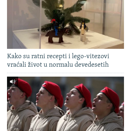
Kako su ratni recepti i lego-vitezovi
vraćali život u normalu devedesetih