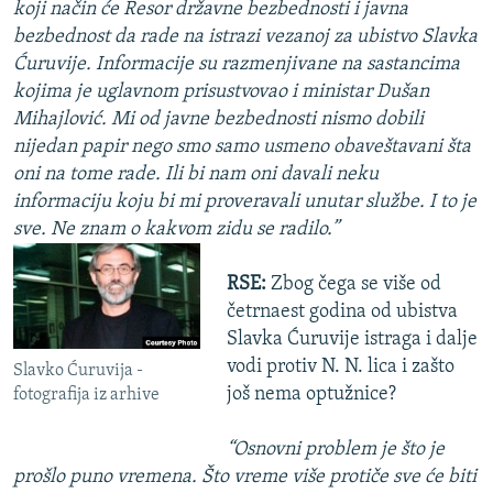
koji način će Resor državne bezbednosti i javna
bezbednost da rade na istrazi vezanoj za ubistvo Slavka
Ćuruvije. Informacije su razmenjivane na sastancima
kojima je uglavnom prisustvovao i ministar Dušan
Mihajlović. Mi od javne bezbednosti nismo dobili
nijedan papir nego smo samo usmeno obaveštavani šta
oni na tome rade. Ili bi nam oni davali neku
informaciju koju bi mi proveravali unutar službe. I to je
sve. Ne znam o kakvom zidu se radilo.”
RSE:
Zbog čega se više od
četrnaest godina od ubistva
Slavka Ćuruvije istraga i dalje
vodi protiv N. N. lica i zašto
Slavko Ćuruvija -
još nema optužnice?
fotografija iz arhive
“Osnovni problem je što je
prošlo puno vremena. Što vreme više protiče sve će biti