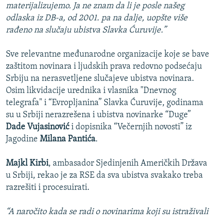
materijalizujemo. Ja ne znam da li je posle našeg
odlaska iz DB-a, od 2001. pa na dalje, uopšte više
rađeno na slučaju ubistva Slavka Ćuruvije.”
Sve relevantne međunarodne organizacije koje se bave
zaštitom novinara i ljudskih prava redovno podsećaju
Srbiju na nerasvetljene slučajeve ubistva novinara.
Osim likvidacije urednika i vlasnika "Dnevnog
telegrafa" i “Evropljanina” Slavka Ćuruvije, godinama
su u Srbiji nerazrešena i ubistva novinarke “Duge”
Dade Vujasinović
i dopisnika “Večernjih novosti” iz
Jagodine
Milana Pantića
.
Majkl Kirbi
, ambasador Sjedinjenih Američkih Država
u Srbiji, rekao je za RSE da sva ubistva svakako treba
razrešiti i procesuirati.
“A naročito kada se radi o novinarima koji su istraživali