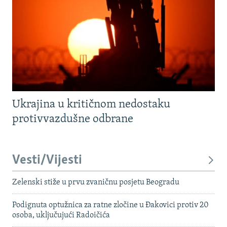
Ukrajina u kritičnom nedostaku
protivvazdušne odbrane
Vesti/Vijesti
Zelenski stiže u prvu zvaničnu posjetu Beogradu
Podignuta optužnica za ratne zločine u Đakovici protiv 20
osoba, uključujući Radoičića