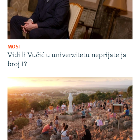
MOST
Vidi li Vučić u univerzitetu neprijatelja
broj 1?