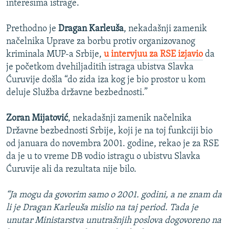
interesima istrage.
Prethodno je
Dragan Karleuša
, nekadašnji zamenik
načelnika Uprave za borbu protiv organizovanog
kriminala MUP-a Srbije,
u intervjuu za RSE izjavio
da
je početkom dvehiljaditih istraga ubistva Slavka
Ćuruvije došla “do zida iza kog je bio prostor u kom
deluje Služba državne bezbednosti.”
Zoran Mijatović
, nekadašnji zamenik načelnika
Državne bezbednosti Srbije, koji je na toj funkciji bio
od januara do novembra 2001. godine, rekao je za RSE
da je u to vreme DB vodio istragu o ubistvu Slavka
Ćuruvije ali da rezultata nije bilo.
“Ja mogu da govorim samo o 2001. godini, a ne znam da
li je Dragan Karleuša mislio na taj period. Tada je
unutar Ministarstva unutrašnjih poslova dogovoreno na