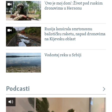
'Ovo je moj dom': Život pod ruskim
dronovima u Hersonu
Rusija lansirala smrtonosnu
balističku raketu, napad dronovima
na Kijevsku oblast
Vodostaj reka u Srbiji
Podcasti