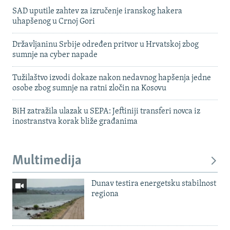
SAD uputile zahtev za izručenje iranskog hakera
uhapšenog u Crnoj Gori
Državljaninu Srbije određen pritvor u Hrvatskoj zbog
sumnje na cyber napade
Tužilaštvo izvodi dokaze nakon nedavnog hapšenja jedne
osobe zbog sumnje na ratni zločin na Kosovu
BiH zatražila ulazak u SEPA: Jeftiniji transferi novca iz
inostranstva korak bliže građanima
Multimedija
Dunav testira energetsku stabilnost
regiona