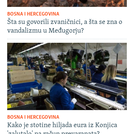
BOSNA I HERCEGOVINA
Šta su govorili zvaničnici, a šta se zna o
vandalizmu u Međugorju?
BOSNA I HERCEGOVINA
Kako je stotine hiljada eura iz Konjica