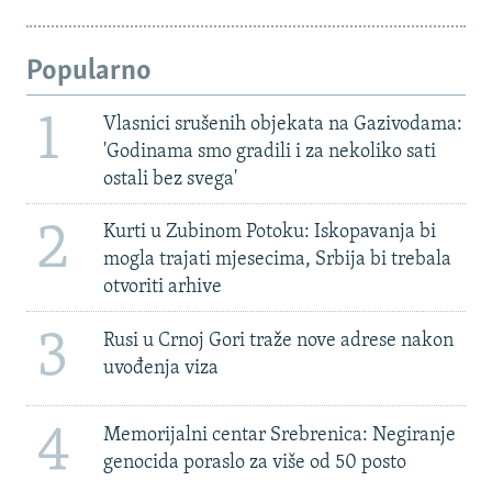
Popularno
1
Vlasnici srušenih objekata na Gazivodama:
'Godinama smo gradili i za nekoliko sati
ostali bez svega'
2
Kurti u Zubinom Potoku: Iskopavanja bi
mogla trajati mjesecima, Srbija bi trebala
otvoriti arhive
3
Rusi u Crnoj Gori traže nove adrese nakon
uvođenja viza
4
Memorijalni centar Srebrenica: Negiranje
genocida poraslo za više od 50 posto