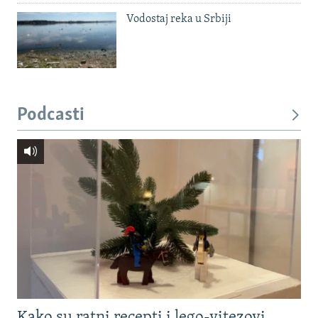
Vodostaj reka u Srbiji
Podcasti
Kako su ratni recepti i lego-vitezovi