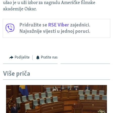
ušao je u uži izbor za nagradu Američke filmske
akademije Oskar.
Pridružite se
RSE Viber
zajednici.
Najvažnije vijesti u jednoj poruci.
Podijelite
Pratite nas
Više priča