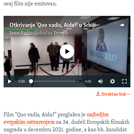
ovaj film nije emitovan.
Otkrivanje 'Quo vadis, Aida?' u Srbiji
Izvor
Radio Slobodna Evropa
No media source currently available
Auto
0:00
4:00
240p
Direktan link
360p
Auto
240p
360p
480p
480p
Film “Quo vadis, Aida?” proglašen je
najboljim
evrpskim ostvarenjem
na 34. dodeli Evropskih filmskih
720p
720p
1080p
nagrada u decembru 2021. godine, a kao bh. kandidat
1080p