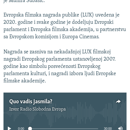
je Munira Subašić.
Evropska filmska nagrada publike (LUX) uvedena je
2020. godine i svake godine je dodeljuju Evropski
parlament i Evropska filmska akademija, u partnerstvu
sa Evropskom komisijom i Europa Cinemas.
Nagrada se zasniva na nekadašnjoj LUX filmskoj
nagradi Evropskog parlamenta ustanovljenoj 2007.
godine kao simbolu posvećenosti Evropskog
parlamenta kulturi, i nagradi izbora ljudi Evropske
filmske akademije.
Quo vadis Jasmila?
Izvor
Radio Slobodna Evropa
No media source currently available
0:00
30:00