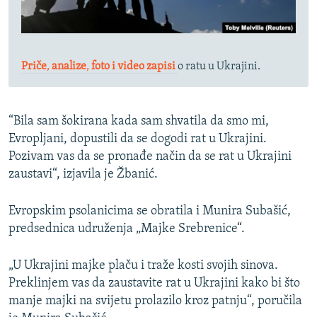
Priče
,
analize
,
foto i video zapisi
o ratu u Ukrajini.
“Bila sam šokirana kada sam shvatila da smo mi,
Evropljani, dopustili da se dogodi rat u Ukrajini.
Pozivam vas da se pronađe način da se rat u Ukrajini
zaustavi“, izjavila je Žbanić.
Evropskim psolanicima se obratila i Munira Subašić,
predsednica udruženja „Majke Srebrenice“.
„U Ukrajini majke plaču i traže kosti svojih sinova.
Preklinjem vas da zaustavite rat u Ukrajini kako bi što
manje majki na svijetu prolazilo kroz patnju“, poručila