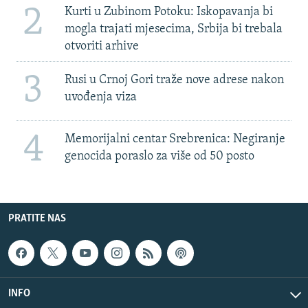
2
Kurti u Zubinom Potoku: Iskopavanja bi
mogla trajati mjesecima, Srbija bi trebala
otvoriti arhive
3
Rusi u Crnoj Gori traže nove adrese nakon
uvođenja viza
4
Memorijalni centar Srebrenica: Negiranje
genocida poraslo za više od 50 posto
PRATITE NAS
INFO