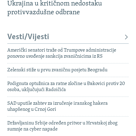
Ukrajina u kritičnom nedostaku
protivvazdušne odbrane
Vesti/Vijesti
Američki senatori traže od Trumpove administracije
ponovno uvođenje sankcija zvaničnicima iz RS
Zelenski stiže u prvu zvaničnu posjetu Beogradu
Podignuta optužnica za ratne zločine u Đakovici protiv 20
osoba, uključujući Radoičića
SAD uputile zahtev za izručenje iranskog hakera
uhapšenog u Crnoj Gori
Državljaninu Srbije određen pritvor u Hrvatskoj zbog
sumnje na cyber napade