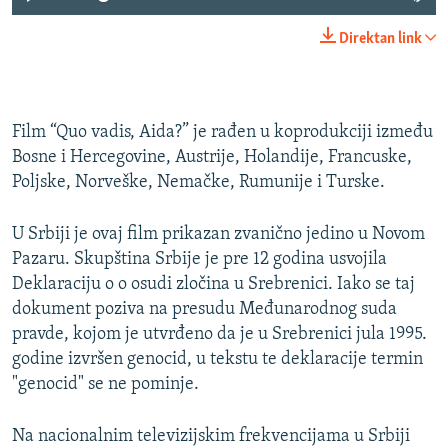
Direktan link
Film “Quo vadis, Aida?” je rađen u koprodukciji između
Bosne i Hercegovine, Austrije, Holandije, Francuske,
Poljske, Norveške, Nemačke, Rumunije i Turske.
U Srbiji je ovaj film prikazan zvanično jedino u Novom
Pazaru. Skupština Srbije je pre 12 godina usvojila
Deklaraciju o o osudi zločina u Srebrenici. Iako se taj
dokument poziva na presudu Međunarodnog suda
pravde, kojom je utvrđeno da je u Srebrenici jula 1995.
godine izvršen genocid, u tekstu te deklaracije termin
"genocid" se ne pominje.
Na nacionalnim televizijskim frekvencijama u Srbiji