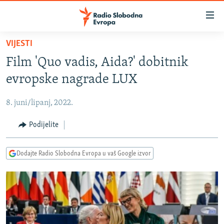
Dostupni
linkovi
Pređite
VIJESTI
na
VIJESTI
Film 'Quo vadis, Aida?' dobitnik
glavni
BOSNA I HERCEGOVINA
sadržaj
evropske nagrade LUX
SRBIJA
Pređite
na
8. juni/lipanj, 2022.
KOSOVO
glavnu
CRNA GORA
Podijelite
navigaciju
Pređite
VIZUELNO
na
Dodajte Radio Slobodna Evropa u vaš Google izvor
PODCASTI
VIDEO
pretragu
RAT U UKRAJINI
FOTOGALERIJE
KINA NA BALKANU
INFOGRAFIKE
RSE PRIČE IZ SVIJETA