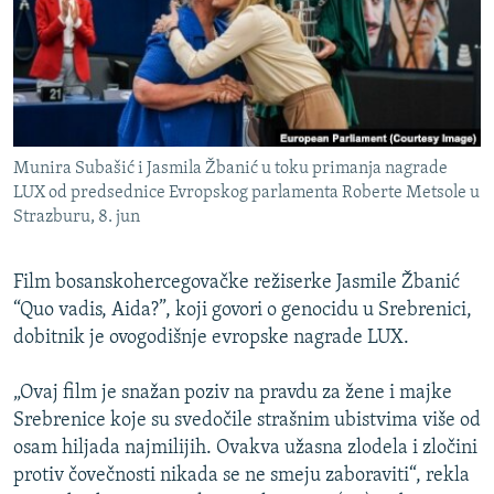
ISPRIČAJ MI
DNEVNO@RSE
SPECIJALI RSE
VIŠE OD NASLOVA
PRATITE NAS
Munira Subašić i Jasmila Žbanić u toku primanja nagrade
GENOCID U SREBRENICI
LUX od predsednice Evropskog parlamenta Roberte Metsole u
Strazburu, 8. jun
POPLAVE I KLIZIŠTA U BIH 2024.
TV LIBERTY
Sve RFE/RL stranice
Film bosanskohercegovačke režiserke Jasmile Žbanić
POST SCRIPTUM
“Quo vadis, Aida?”, koji govori o genocidu u Srebrenici,
dobitnik je ovogodišnje evropske nagrade LUX.
MOJA EVROPA
TRI DECENIJE OD RATA U BIH
„Ovaj film je snažan poziv na pravdu za žene i majke
SVE KARTE DEJTONA
Srebrenice koje su svedočile strašnim ubistvima više od
osam hiljada najmilijih. Ovakva užasna zlodela i zločini
NASTANAK I RASPAD JUGOSLAVIJE
protiv čovečnosti nikada se ne smeju zaboraviti“, rekla