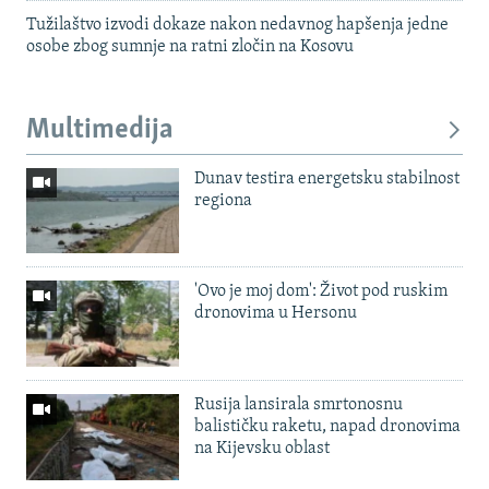
Tužilaštvo izvodi dokaze nakon nedavnog hapšenja jedne
osobe zbog sumnje na ratni zločin na Kosovu
Multimedija
Dunav testira energetsku stabilnost
regiona
'Ovo je moj dom': Život pod ruskim
dronovima u Hersonu
Rusija lansirala smrtonosnu
balističku raketu, napad dronovima
na Kijevsku oblast