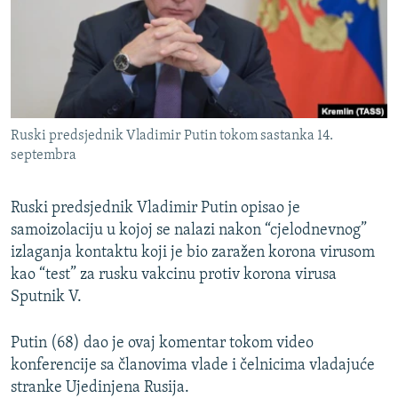
ISPRIČAJ MI
DNEVNO@RSE
SPECIJALI RSE
VIŠE OD NASLOVA
PRATITE NAS
Ruski predsjednik Vladimir Putin tokom sastanka 14.
GENOCID U SREBRENICI
septembra
POPLAVE I KLIZIŠTA U BIH 2024.
Ruski predsjednik Vladimir Putin opisao je
TV LIBERTY
Sve RFE/RL stranice
samoizolaciju u kojoj se nalazi nakon “cjelodnevnog”
POST SCRIPTUM
izlaganja kontaktu koji je bio zaražen korona virusom
MOJA EVROPA
kao “test” za rusku vakcinu protiv korona virusa
Sputnik V.
TRI DECENIJE OD RATA U BIH
SVE KARTE DEJTONA
Putin (68) dao je ovaj komentar tokom video
konferencije sa članovima vlade i čelnicima vladajuće
NASTANAK I RASPAD JUGOSLAVIJE
stranke Ujedinjena Rusija.