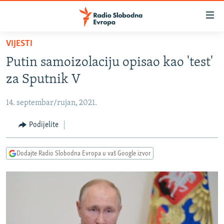
Dostupni
linkovi
Pređite
VIJESTI
na
VIJESTI
Putin samoizolaciju opisao kao 'test'
glavni
BOSNA I HERCEGOVINA
sadržaj
za Sputnik V
SRBIJA
Pređite
na
14. septembar/rujan, 2021.
KOSOVO
glavnu
CRNA GORA
Podijelite
navigaciju
Pređite
VIZUELNO
na
Dodajte Radio Slobodna Evropa u vaš Google izvor
PODCASTI
VIDEO
pretragu
RAT U UKRAJINI
FOTOGALERIJE
KINA NA BALKANU
INFOGRAFIKE
RSE PRIČE IZ SVIJETA