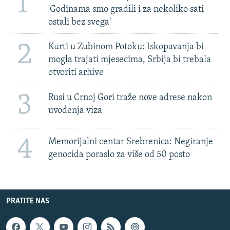
1
'Godinama smo gradili i za nekoliko sati
ostali bez svega'
2
Kurti u Zubinom Potoku: Iskopavanja bi
mogla trajati mjesecima, Srbija bi trebala
otvoriti arhive
3
Rusi u Crnoj Gori traže nove adrese nakon
uvođenja viza
4
Memorijalni centar Srebrenica: Negiranje
genocida poraslo za više od 50 posto
PRATITE NAS