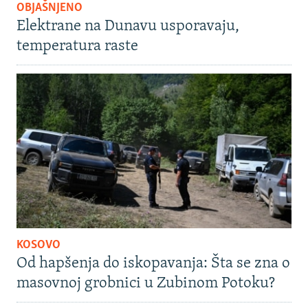
OBJAŠNJENO
Elektrane na Dunavu usporavaju,
temperatura raste
KOSOVO
Od hapšenja do iskopavanja: Šta se zna o
masovnoj grobnici u Zubinom Potoku?