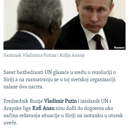
ISPRIČAJ MI
DNEVNO@RSE
SPECIJALI RSE
VIŠE OD NASLOVA
PRATITE NAS
GENOCID U SREBRENICI
Sastanak Vladimira Putina i Kofija Anana
POPLAVE I KLIZIŠTA U BIH 2024.
TV LIBERTY
Sve RFE/RL stranice
Savet bezbednosti UN glasaće u sredu o rezoluciji o
POST SCRIPTUM
Siriji a na razmatranju se u toj svetskoj organizaciji
nalaze dva nacrta.
MOJA EVROPA
TRI DECENIJE OD RATA U BIH
Predsednik Rusije
Vladimir Putin
i izaslanik UN i
Arapske lige
Kofi Anan
nisu došli do dogovora oko
SVE KARTE DEJTONA
načina rešavanja situacije u Siriji na sastanku u utorak
NASTANAK I RASPAD JUGOSLAVIJE
uveče.