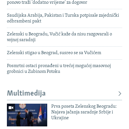
ponovo traži 'dodatno vrijeme' za dogovor
Saudijska Arabija, Pakistan i Turska potpisale zajednički
odbrambeni pakt
Zelenski u Beogradu, Vučić kaže da nisu razgovarali o
vojnoj saradnji
Zelenski stigao u Beograd, susreo se sa Vučićem
Posmrtni ostaci pronađeni u trećoj mogućoj masovnoj
grobnici u Zubinom Potoku
Multimedija
Prva poseta Zelenskog Beogradu:
Najava jačanja saradnje Srbije i
Ukrajine