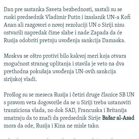
Dan pre sastanka Saveta bezbednosti, sastali su se
ruski predsednik Vladimir Putin i izaslanik UN-a Kofi
Anan ali razgovori o novoj rezoluciji UN o Siriji nisu
ostvarili napredak čime slabe i nade Zapada da će
Rusija odobriti pretnju uvođenja sankcija Damaska.
Moskva se oštro protivi bilo kakvoj meri koja otvara
mogućnost stranog uplitanja i stavila je veto na dva
prethodna pokušaja uvođenja UN-ovih sankcija
sirijskoj vladi.
Prošlog su se meseca Rusija i četiri druge članice SB UN
s pravom veta dogovorile da se u Siriji treba ustanoviti
tranziciona vlada, no dok SAD, Francuska i Britanija
smatraju da to znači da predsednik Sirije
Bašar al-Asad
mora da ode, Rusija i Kina ne misle tako.