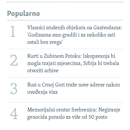
Popularno
1
Vlasnici srušenih objekata na Gazivodama:
'Godinama smo gradili i za nekoliko sati
ostali bez svega'
2
Kurti u Zubinom Potoku: Iskopavanja bi
mogla trajati mjesecima, Srbija bi trebala
otvoriti arhive
3
Rusi u Crnoj Gori traže nove adrese nakon
uvođenja viza
4
Memorijalni centar Srebrenica: Negiranje
genocida poraslo za više od 50 posto