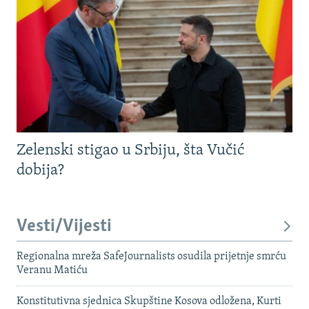
Zelenski stigao u Srbiju, šta Vučić
dobija?
Vesti/Vijesti
Regionalna mreža SafeJournalists osudila prijetnje smrću
Veranu Matiću
Konstitutivna sjednica Skupštine Kosova odložena, Kurti