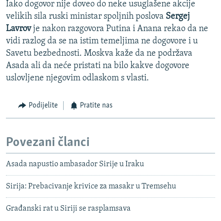
Iako dogovor nije doveo do neke usuglašene akcije
velikih sila ruski ministar spoljnih poslova
Sergej
Lavrov
je nakon razgovora Putina i Anana rekao da ne
vidi razlog da se na istim temeljima ne dogovore i u
Savetu bezbednosti. Moskva kaže da ne podržava
Asada ali da neće pristati na bilo kakve dogovore
uslovljene njegovim odlaskom s vlasti.
Podijelite
Pratite nas
Povezani članci
Asada napustio ambasador Sirije u Iraku
Sirija: Prebacivanje krivice za masakr u Tremsehu
Građanski rat u Siriji se rasplamsava