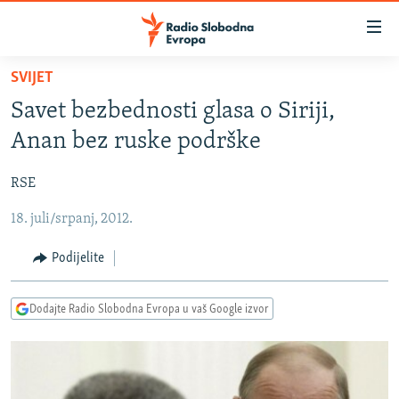
Dostupni
linkovi
Pređite
SVIJET
na
VIJESTI
Savet bezbednosti glasa o Siriji,
glavni
BOSNA I HERCEGOVINA
sadržaj
Anan bez ruske podrške
SRBIJA
Pređite
na
RSE
KOSOVO
glavnu
18. juli/srpanj, 2012.
CRNA GORA
navigaciju
Pređite
VIZUELNO
Podijelite
na
PODCASTI
VIDEO
pretragu
Dodajte Radio Slobodna Evropa u vaš Google izvor
RAT U UKRAJINI
FOTOGALERIJE
KINA NA BALKANU
INFOGRAFIKE
RSE PRIČE IZ SVIJETA