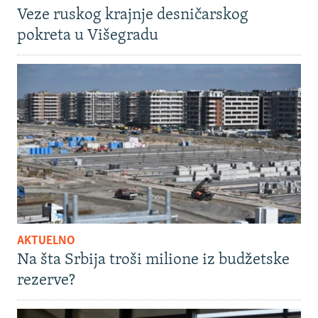
Veze ruskog krajnje desničarskog
pokreta u Višegradu
AKTUELNO
Na šta Srbija troši milione iz budžetske
rezerve?