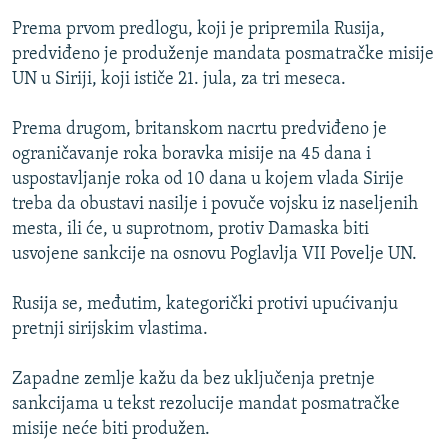
Prema prvom predlogu, koji je pripremila Rusija,
predviđeno je produženje mandata posmatračke misije
UN u Siriji, koji ističe 21. jula, za tri meseca.
Prema drugom, britanskom nacrtu predviđeno je
ograničavanje roka boravka misije na 45 dana i
uspostavljanje roka od 10 dana u kojem vlada Sirije
treba da obustavi nasilje i povuče vojsku iz naseljenih
mesta, ili će, u suprotnom, protiv Damaska biti
usvojene sankcije na osnovu Poglavlja VII Povelje UN.
Rusija se, međutim, kategorički protivi upućivanju
pretnji sirijskim vlastima.
Zapadne zemlje kažu da bez uključenja pretnje
sankcijama u tekst rezolucije mandat posmatračke
misije neće biti produžen.