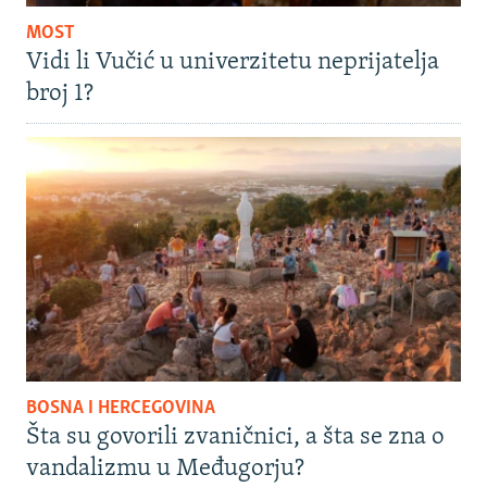
MOST
Vidi li Vučić u univerzitetu neprijatelja
broj 1?
BOSNA I HERCEGOVINA
Šta su govorili zvaničnici, a šta se zna o
vandalizmu u Međugorju?