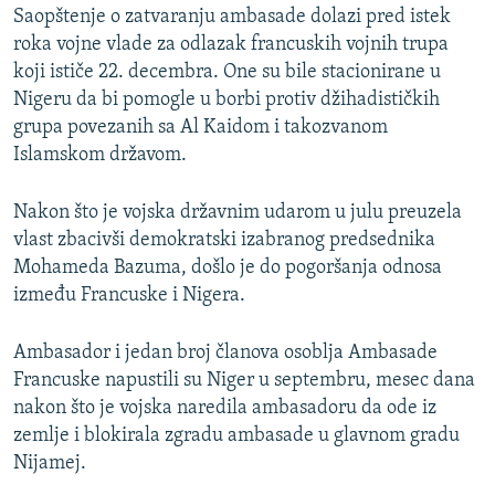
Saopštenje o zatvaranju ambasade dolazi pred istek
roka vojne vlade za odlazak francuskih vojnih trupa
koji ističe 22. decembra. One su bile stacionirane u
Nigeru da bi pomogle u borbi protiv džihadističkih
grupa povezanih sa Al Kaidom i takozvanom
Islamskom državom.
Nakon što je vojska državnim udarom u julu preuzela
vlast zbacivši demokratski izabranog predsednika
Mohameda Bazuma, došlo je do pogoršanja odnosa
između Francuske i Nigera.
Ambasador i jedan broj članova osoblja Ambasade
Francuske napustili su Niger u septembru, mesec dana
nakon što je vojska naredila ambasadoru da ode iz
zemlje i blokirala zgradu ambasade u glavnom gradu
Nijamej.