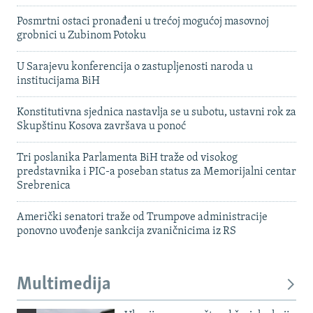
Posmrtni ostaci pronađeni u trećoj mogućoj masovnoj
grobnici u Zubinom Potoku
U Sarajevu konferencija o zastupljenosti naroda u
institucijama BiH
Konstitutivna sjednica nastavlja se u subotu, ustavni rok za
Skupštinu Kosova završava u ponoć
Tri poslanika Parlamenta BiH traže od visokog
predstavnika i PIC-a poseban status za Memorijalni centar
Srebrenica
Američki senatori traže od Trumpove administracije
ponovno uvođenje sankcija zvaničnicima iz RS
Multimedija