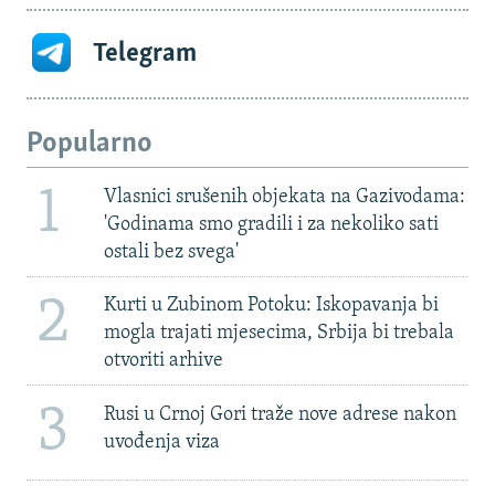
Telegram
Popularno
1
Vlasnici srušenih objekata na Gazivodama:
'Godinama smo gradili i za nekoliko sati
ostali bez svega'
2
Kurti u Zubinom Potoku: Iskopavanja bi
mogla trajati mjesecima, Srbija bi trebala
otvoriti arhive
3
Rusi u Crnoj Gori traže nove adrese nakon
uvođenja viza