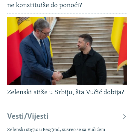
ne konstituiše do ponoći?
Zelenski stiže u Srbiju, šta Vučić dobija?
Vesti/Vijesti
Zelenski stigao u Beograd, susreo se sa Vučićem