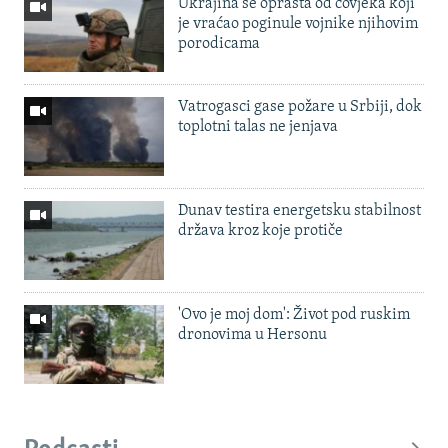
Ukrajina se oprašta od čovjeka koji
je vraćao poginule vojnike njihovim
porodicama
Vatrogasci gase požare u Srbiji, dok
toplotni talas ne jenjava
Dunav testira energetsku stabilnost
država kroz koje protiče
'Ovo je moj dom': Život pod ruskim
dronovima u Hersonu