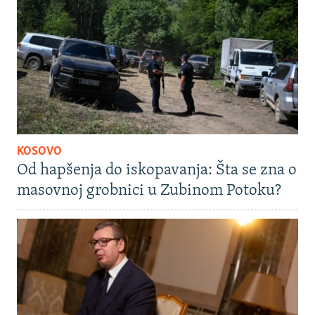
KOSOVO
Od hapšenja do iskopavanja: Šta se zna o
masovnoj grobnici u Zubinom Potoku?