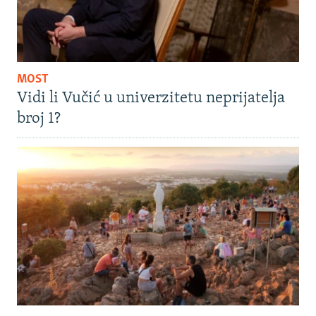
MOST
Vidi li Vučić u univerzitetu neprijatelja
broj 1?