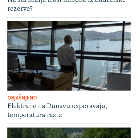
Na šta Srbija troši milione iz budžetske
rezerve?
OBJAŠNJENO
Elektrane na Dunavu usporavaju,
temperatura raste