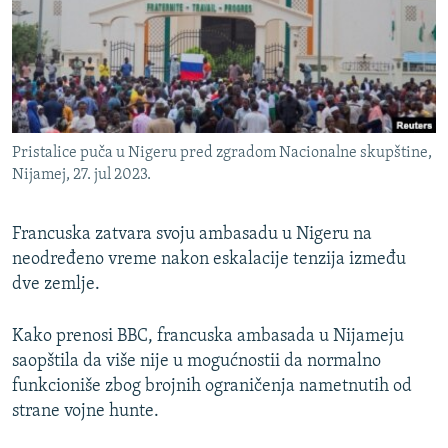
ISPRIČAJ MI
DNEVNO@RSE
SPECIJALI RSE
VIŠE OD NASLOVA
PRATITE NAS
Pristalice puča u Nigeru pred zgradom Nacionalne skupštine,
GENOCID U SREBRENICI
Nijamej, 27. jul 2023.
POPLAVE I KLIZIŠTA U BIH 2024.
Francuska zatvara svoju ambasadu u Nigeru na
TV LIBERTY
Sve RFE/RL stranice
neodređeno vreme nakon eskalacije tenzija između
POST SCRIPTUM
dve zemlje.
MOJA EVROPA
Kako prenosi BBC, francuska ambasada u Nijameju
TRI DECENIJE OD RATA U BIH
saopštila da više nije u mogućnostii da normalno
SVE KARTE DEJTONA
funkcioniše zbog brojnih ograničenja nametnutih od
strane vojne hunte.
NASTANAK I RASPAD JUGOSLAVIJE