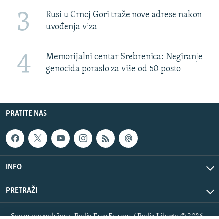
3
Rusi u Crnoj Gori traže nove adrese nakon
uvođenja viza
4
Memorijalni centar Srebrenica: Negiranje
genocida poraslo za više od 50 posto
PRATITE NAS
INFO
PRETRAŽI
Sva prava zadržana. Radio Free Europe / Radio Liberty © 2026