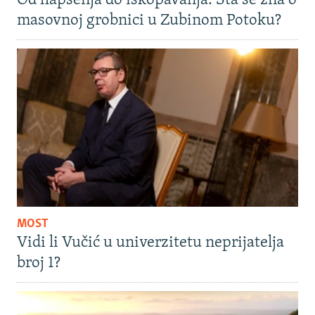
Od hapšenja do iskopavanja: Šta se zna o
masovnoj grobnici u Zubinom Potoku?
MOST
Vidi li Vučić u univerzitetu neprijatelja
broj 1?