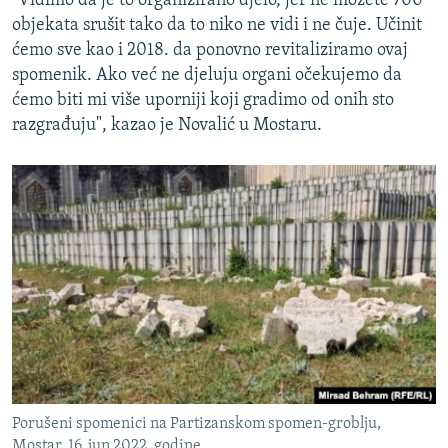
"Vidimo da je to organizirano djelo, jer ne možete 700
objekata srušit tako da to niko ne vidi i ne čuje. Učinit
ćemo sve kao i 2018. da ponovno revitaliziramo ovaj
spomenik. Ako već ne djeluju organi očekujemo da
ćemo biti mi više uporniji koji gradimo od onih sto
razgrađuju", kazao je Novalić u Mostaru.
Porušeni spomenici na Partizanskom spomen-groblju,
Mostar, 16. jun 2022. godine