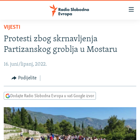
Dostupni
linkovi
Pređite
VIJESTI
na
VIJESTI
Protesti zbog skrnavljenja
glavni
BOSNA I HERCEGOVINA
sadržaj
Partizanskog groblja u Mostaru
SRBIJA
Pređite
na
16. juni/lipanj, 2022.
KOSOVO
glavnu
CRNA GORA
Podijelite
navigaciju
Pređite
VIZUELNO
na
Dodajte Radio Slobodna Evropa u vaš Google izvor
PODCASTI
VIDEO
pretragu
RAT U UKRAJINI
FOTOGALERIJE
KINA NA BALKANU
INFOGRAFIKE
RSE PRIČE IZ SVIJETA