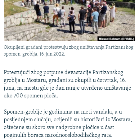
ISPRIČAJ MI
DNEVNO@RSE
SPECIJALI RSE
VIŠE OD NASLOVA
PRATITE NAS
Okupljeni građani protestvuju zbog uništavanja Partizanskog
GENOCID U SREBRENICI
spomen-groblja, 16. jun 2022.
POPLAVE I KLIZIŠTA U BIH 2024.
Potestujući zbog potpune devastacije Partizanskog
TV LIBERTY
Sve RFE/RL stranice
groblja u Mostaru, građani su okupili u četvrtak, 16.
POST SCRIPTUM
juna, na mestu gde je dan ranije utvrđeno uništavanje
MOJA EVROPA
oko 700 spomen ploča.
TRI DECENIJE OD RATA U BIH
Spomen-groblje je godinama na meti vandala, a u
SVE KARTE DEJTONA
posljednjem slučaju, ocijenili su historičari iz Mostara,
oštećene su skoro sve nadgrobne pločice u čast
NASTANAK I RASPAD JUGOSLAVIJE
poginulih boraca narodnooslobodilačkog rata.