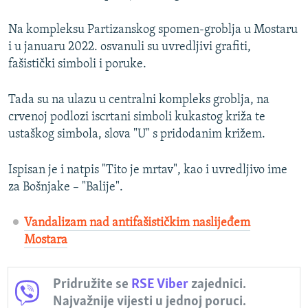
Na kompleksu Partizanskog spomen-groblja u Mostaru
i u januaru 2022. osvanuli su uvredljivi grafiti,
fašistički simboli i poruke.
Tada su na ulazu u centralni kompleks groblja, na
crvenoj podlozi iscrtani simboli kukastog križa te
ustaškog simbola, slova "U" s pridodanim križem.
Ispisan je i natpis "Tito je mrtav", kao i uvredljivo ime
za Bošnjake – "Balije".
Vandalizam nad antifašističkim naslijeđem
Mostara
Pridružite se
RSE Viber
zajednici.
Najvažnije vijesti u jednoj poruci.