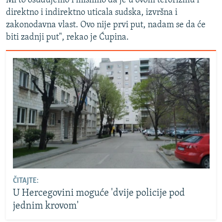
Mi to osuđujemo i mislimo da je u ovom terorizmu i
direktno i indirektno uticala sudska, izvršna i
zakonodavna vlast. Ovo nije prvi put, nadam se da će
biti zadnji put", rekao je Ćupina.
ČITAJTE:
U Hercegovini moguće 'dvije policije pod
jednim krovom'