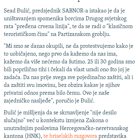
720p
720p
1080p
Sead Đulić, predsjednik SABNOR-a istakao je da je
1080p
uništavanjem spomenika borcima Drugog svjetskog
rata "pređena crvena linija", te da se radi o "klasičnom
terorističkom činu" na Partizanskom groblju.
"Mi smo se danas okupili, ne da protestvujemo kako je
to uobičajeno, nego prvo da kažemo da nas ima,
kažemo da više nećemo da šutimo. 25 ili 30 godina smo
bili poprilično tihi i čekali da vlast uradi ono što joj je
zadaća. Da nas prije svega sve pojedinačno zaštiti, ali i
da zaštiti svu imovinu, bez obzira kakav je njihov
privatni odnos prema bilo čemu. Ovo je naše
zajedničko nasljeđe", poručio je Đulić.
Đulić je mišljenja da se skrnavljenje "nije desilo
slučajno" već u kontekstu izmjena Zakona o
unutrašnjim poslovima Hercegovačko-neretvanskog
kantona (HNK),
te briselskih razgovora
predstavika