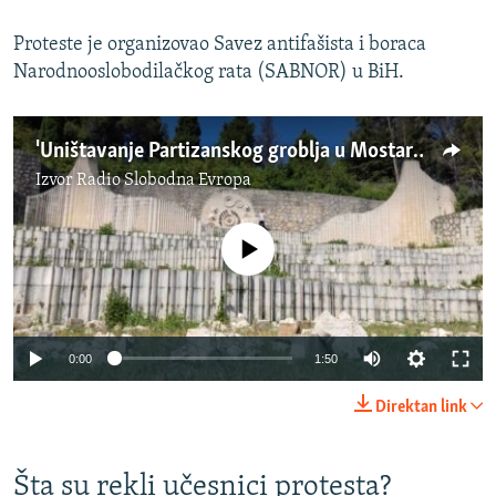
Proteste je organizovao Savez antifašista i boraca
Narodnooslobodilačkog rata (SABNOR) u BiH.
'Uništavanje Partizanskog groblja u Mostaru je terorizam'
Izvor
Radio Slobodna Evropa
No media source currently available
Auto
0:00
1:50
240p
Direktan link
360p
Auto
240p
360p
480p
480p
Šta su rekli učesnici protesta?