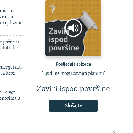
rašta od
 vraćao
ke njihovim
e požare u
otni talas
Posljednja epizoda
 energetsku
ava kroz
'Ljudi ne mogu osvojiti planinu'
Zaviri ispod površine
': Život
onovima u
Slušajte