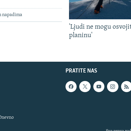
im napadima
'Ljudi ne mogu osvoji
planinu'
PRATITE NAS
 Dnevno