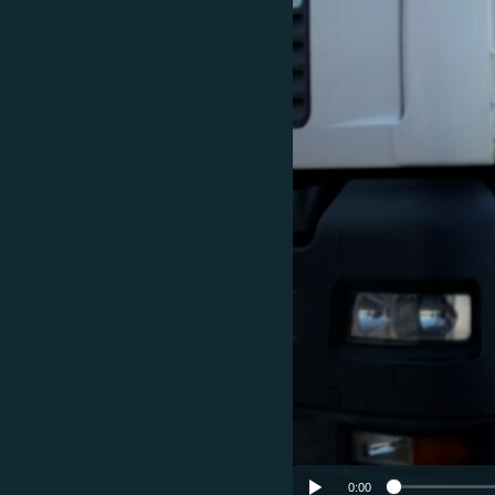
ISPRIČAJ MI
DNEVNO@RSE
SPECIJALI RSE
VIŠE OD NASLOVA
GENOCID U SREBRENICI
POPLAVE I KLIZIŠTA U BIH 2024.
TV LIBERTY
POST SCRIPTUM
MOJA EVROPA
TRI DECENIJE OD RATA U BIH
SVE KARTE DEJTONA
NASTANAK I RASPAD JUGOSLAVIJE
0:00