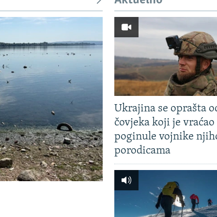
Aktuelno
Ukrajina se oprašta o
čovjeka koji je vraćao
poginule vojnike nji
porodicama