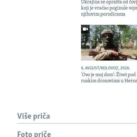
Ukrajina se oprašta od čov
koji je vraćao poginule voj
njihovim porodicama
6. AVGUST/KOLOVOZ, 2026.
'Ovo je moj dom': Život pod
ruskim dronovima u Hers
Više priča
Foto priče