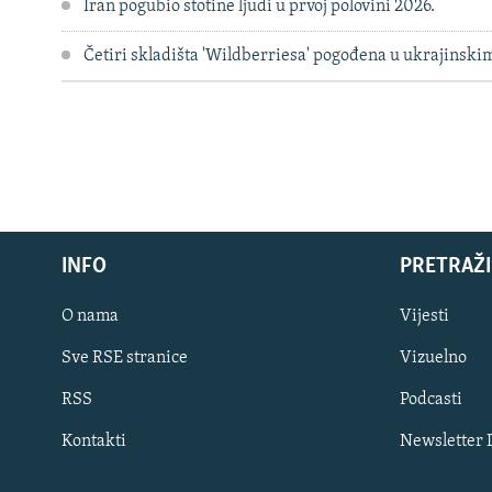
Iran pogubio stotine ljudi u prvoj polovini 2026.
Četiri skladišta 'Wildberriesa' pogođena u ukrajinsk
INFO
PRETRAŽI
O nama
Vijesti
Sve RSE stranice
Vizuelno
PRATITE NAS
RSS
Podcasti
Kontakti
Newsletter
Sve RFE/RL stranice