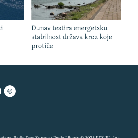
ti
Dunav testira energetsku
stabilnost država kroz koje
protiče