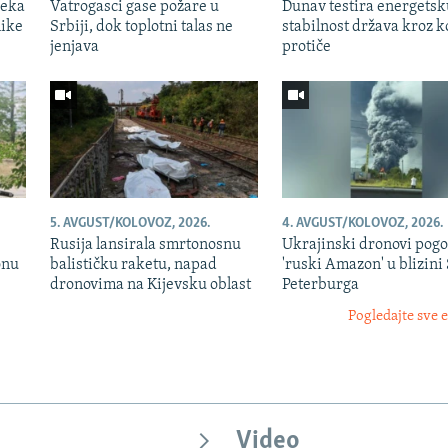
jeka
Vatrogasci gase požare u
Dunav testira energetsk
nike
Srbiji, dok toplotni talas ne
stabilnost država kroz k
jenjava
protiče
5. AVGUST/KOLOVOZ, 2026.
4. AVGUST/KOLOVOZ, 2026.
Rusija lansirala smrtonosnu
Ukrajinski dronovi pogo
onu
balističku raketu, napad
'ruski Amazon' u blizini
dronovima na Kijevsku oblast
Peterburga
Pogledajte sve 
Video