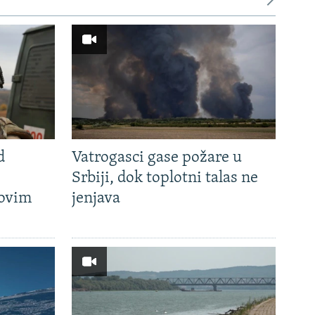
d
Vatrogasci gase požare u
Srbiji, dok toplotni talas ne
hovim
jenjava