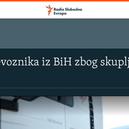
SLUŠAJTE
evoznika iz BiH zbog skupl
Apple podcasti
YouTube Music
Spotify
YouTube