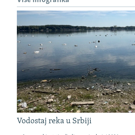
Više infografika
Vodostaj reka u Srbiji