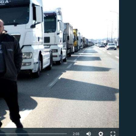
able
Auto
2:03