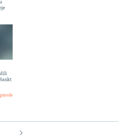
u
oje
dili
 Sankt
epizode