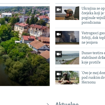
Ukrajina se op
čovjeka koji je
poginule vojni
porodicama
Vatrogasci gas
Srbiji, dok topl
ne jenjava
Dunav testira
stabilnost drž
koje protiče
'Ovo je moj dom
pod ruskim dr
Hersonu