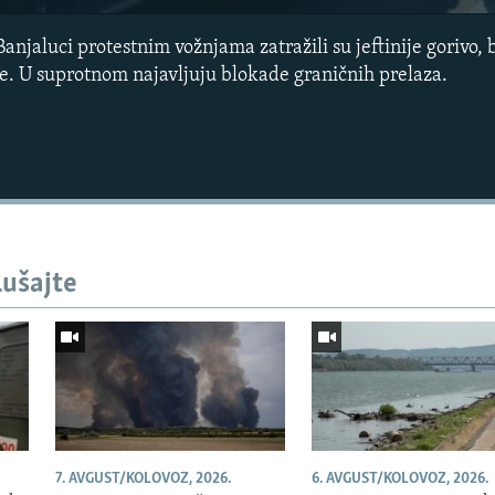
Banjaluci protestnim vožnjama zatražili su jeftinije gorivo,
e. U suprotnom najavljuju blokade graničnih prelaza.
lušajte
Auto
240p
360p
720p
1080p
7. AVGUST/KOLOVOZ, 2026.
6. AVGUST/KOLOVOZ, 2026.