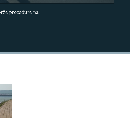
240p
 brže procedure na
EMBED
360p
480p
720p
1080p
480p