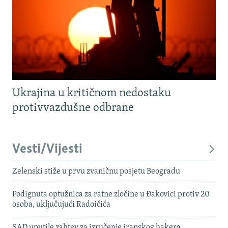
Ukrajina u kritičnom nedostaku
protivvazdušne odbrane
Vesti/Vijesti
Zelenski stiže u prvu zvaničnu posjetu Beogradu
Podignuta optužnica za ratne zločine u Đakovici protiv 20
osoba, uključujući Radoičića
SAD uputile zahtev za izručenje iranskog hakera