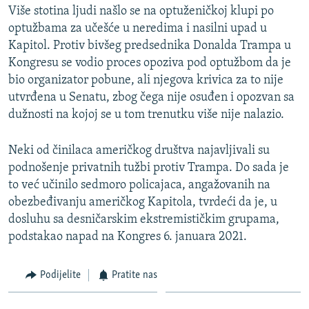
Više stotina ljudi našlo se na optuženičkoj klupi po
optužbama za učešće u neredima i nasilni upad u
Kapitol. Protiv bivšeg predsednika Donalda Trampa u
Kongresu se vodio proces opoziva pod optužbom da je
bio organizator pobune, ali njegova krivica za to nije
utvrđena u Senatu, zbog čega nije osuđen i opozvan sa
dužnosti na kojoj se u tom trenutku više nije nalazio.
Neki od činilaca američkog društva najavljivali su
podnošenje privatnih tužbi protiv Trampa. Do sada je
to već učinilo sedmoro policajaca, angažovanih na
obezbeđivanju američkog Kapitola, tvrdeći da je, u
dosluhu sa desničarskim ekstremističkim grupama,
podstakao napad na Kongres 6. januara 2021.
Podijelite
Pratite nas