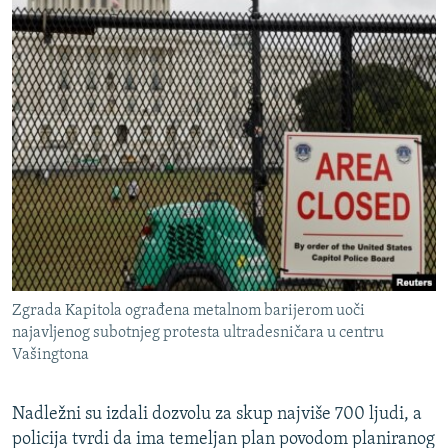
Zgrada Kapitola ograđena metalnom barijerom uoči
najavljenog subotnjeg protesta ultradesničara u centru
Vašingtona
Nadležni su izdali dozvolu za skup najviše 700 ljudi, a
policija tvrdi da ima temeljan plan povodom planiranog