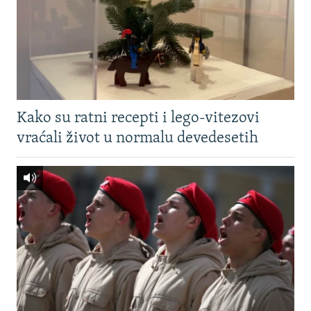
Kako su ratni recepti i lego-vitezovi
vraćali život u normalu devedesetih