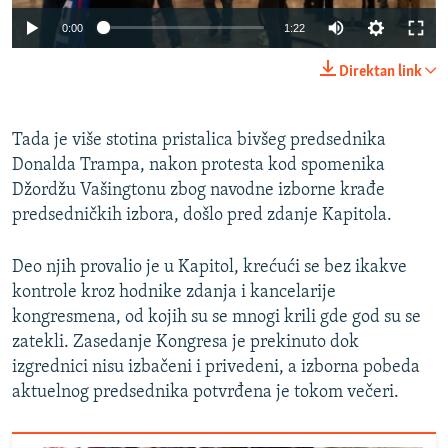
Auto
0:00
1:22
240p
Direktan link
360p
Auto
240p
360p
480p
480p
Tada je više stotina pristalica bivšeg predsednika
Donalda Trampa, nakon protesta kod spomenika
720p
720p
1080p
Džordžu Vašingtonu zbog navodne izborne krađe
1080p
predsedničkih izbora, došlo pred zdanje Kapitola.
Deo njih provalio je u Kapitol, krećući se bez ikakve
kontrole kroz hodnike zdanja i kancelarije
kongresmena, od kojih su se mnogi krili gde god su se
zatekli. Zasedanje Kongresa je prekinuto dok
izgrednici nisu izbačeni i privedeni, a izborna pobeda
aktuelnog predsednika potvrđena je tokom večeri.