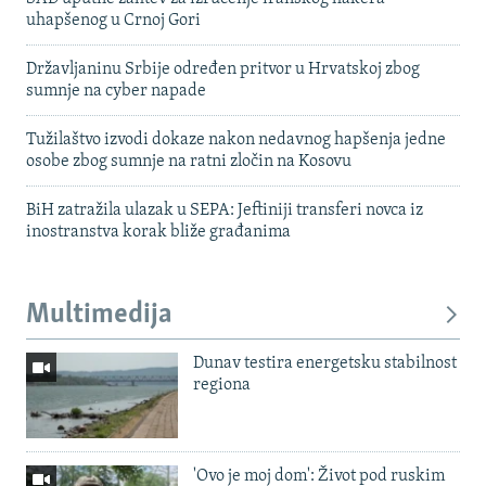
uhapšenog u Crnoj Gori
Državljaninu Srbije određen pritvor u Hrvatskoj zbog
sumnje na cyber napade
Tužilaštvo izvodi dokaze nakon nedavnog hapšenja jedne
osobe zbog sumnje na ratni zločin na Kosovu
BiH zatražila ulazak u SEPA: Jeftiniji transferi novca iz
inostranstva korak bliže građanima
Multimedija
Dunav testira energetsku stabilnost
regiona
'Ovo je moj dom': Život pod ruskim