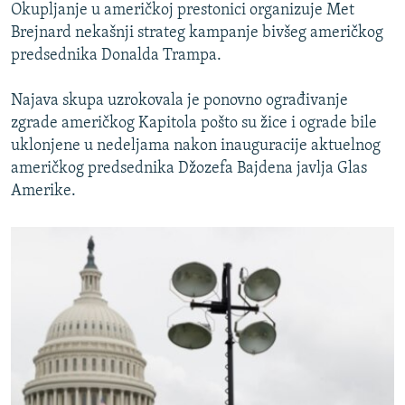
Okupljanje u američkoj prestonici organizuje Met
Brejnard nekašnji strateg kampanje bivšeg američkog
predsednika Donalda Trampa.
Najava skupa uzrokovala je ponovno ograđivanje
zgrade američkog Kapitola pošto su žice i ograde bile
uklonjene u nedeljama nakon inauguracije aktuelnog
američkog predsednika Džozefa Bajdena javlja Glas
Amerike.