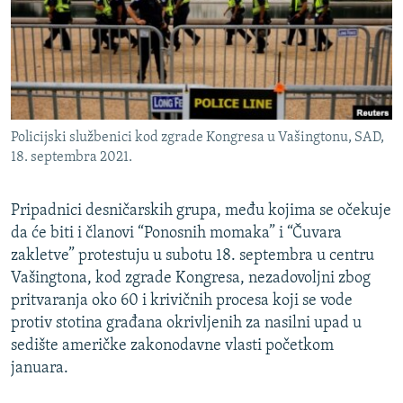
ISPRIČAJ MI
DNEVNO@RSE
SPECIJALI RSE
VIŠE OD NASLOVA
PRATITE NAS
Policijski službenici kod zgrade Kongresa u Vašingtonu, SAD,
GENOCID U SREBRENICI
18. septembra 2021.
POPLAVE I KLIZIŠTA U BIH 2024.
Pripadnici desničarskih grupa, među kojima se očekuje
TV LIBERTY
Sve RFE/RL stranice
da će biti i članovi “Ponosnih momaka” i “Čuvara
POST SCRIPTUM
zakletve” protestuju u subotu 18. septembra u centru
MOJA EVROPA
Vašingtona, kod zgrade Kongresa, nezadovoljni zbog
pritvaranja oko 60 i krivičnih procesa koji se vode
TRI DECENIJE OD RATA U BIH
protiv stotina građana okrivljenih za nasilni upad u
SVE KARTE DEJTONA
sedište američke zakonodavne vlasti početkom
januara.
NASTANAK I RASPAD JUGOSLAVIJE