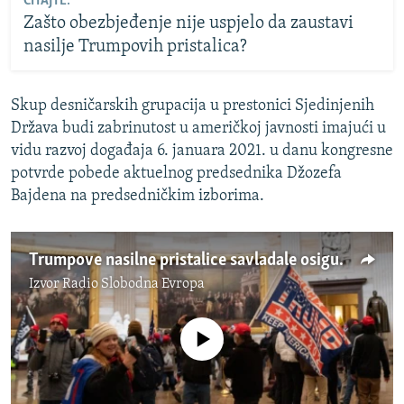
ČITAJTE:
Zašto obezbjeđenje nije uspjelo da zaustavi
nasilje Trumpovih pristalica?
Skup desničarskih grupacija u prestonici Sjedinjenih
Država budi zabrinutost u američkoj javnosti imajući u
vidu razvoj događaja 6. januara 2021. u danu kongresne
potvrde pobede aktuelnog predsednika Džozefa
Bajdena na predsedničkim izborima.
Trumpove nasilne pristalice savladale osiguranje američkog Kongresa
Izvor
Radio Slobodna Evropa
No media source currently available