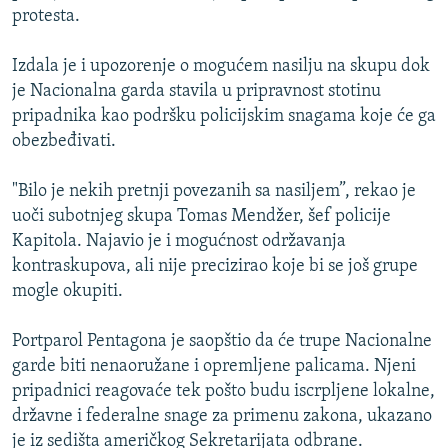
protesta.
Izdala je i upozorenje o mogućem nasilju na skupu dok
je Nacionalna garda stavila u pripravnost stotinu
pripadnika kao podršku policijskim snagama koje će ga
obezbeđivati.
"Bilo je nekih pretnji povezanih sa nasiljem”, rekao je
uoči subotnjeg skupa Tomas Mendžer, šef policije
Kapitola. Najavio je i mogućnost održavanja
kontraskupova, ali nije precizirao koje bi se još grupe
mogle okupiti.
Portparol Pentagona je saopštio da će trupe Nacionalne
garde biti nenaoružane i opremljene palicama. Njeni
pripadnici reagovaće tek pošto budu iscrpljene lokalne,
državne i federalne snage za primenu zakona, ukazano
je iz sedišta američkog Sekretarijata odbrane.