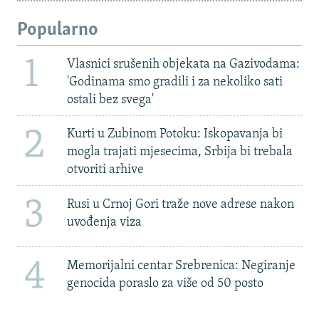
Popularno
1
Vlasnici srušenih objekata na Gazivodama:
'Godinama smo gradili i za nekoliko sati
ostali bez svega'
2
Kurti u Zubinom Potoku: Iskopavanja bi
mogla trajati mjesecima, Srbija bi trebala
otvoriti arhive
3
Rusi u Crnoj Gori traže nove adrese nakon
uvođenja viza
4
Memorijalni centar Srebrenica: Negiranje
genocida poraslo za više od 50 posto