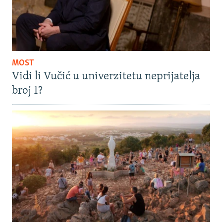
MOST
Vidi li Vučić u univerzitetu neprijatelja
broj 1?