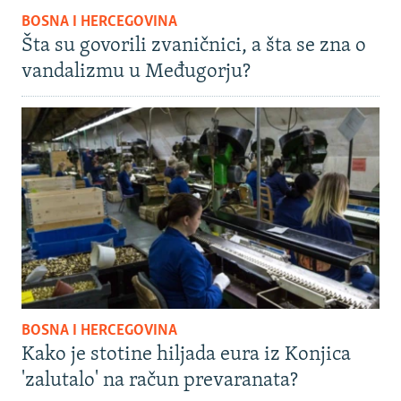
BOSNA I HERCEGOVINA
Šta su govorili zvaničnici, a šta se zna o
vandalizmu u Međugorju?
BOSNA I HERCEGOVINA
Kako je stotine hiljada eura iz Konjica
'zalutalo' na račun prevaranata?