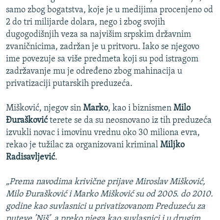
samo zbog bogatstva, koje je u medijima procenjeno od
2 do tri milijarde dolara, nego i zbog svojih
dugogodišnjih veza sa najvišim srpskim državnim
zvaničnicima, zadržan je u pritvoru. Iako se njegovo
ime povezuje sa više predmeta koji su pod istragom
zadržavanje mu je određeno zbog mahinacija u
privatizaciji putarskih preduzeća.
Mišković, njegov sin
Marko
, kao i biznismen
Milo
Đurašković
terete se da su neosnovano iz tih preduzeća
izvukli novac i imovinu vrednu oko 30 miliona evra,
rekao je tužilac za organizovani kriminal
Miljko
Radisavljević
.
„Prema navodima krivične prijave Miroslav Mišković,
Milo Đurašković i Marko Mišković su od 2005. do 2010.
godine kao suvlasnici u privatizovanom Preduzeću za
puteve ’Niš’, a preko njega kao suvlasnici i u drugim