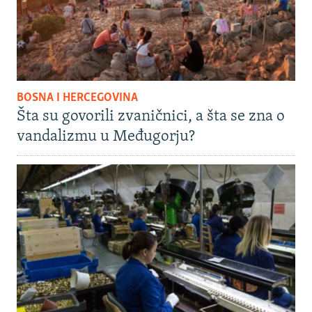
BOSNA I HERCEGOVINA
Šta su govorili zvaničnici, a šta se zna o
vandalizmu u Međugorju?