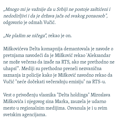
„Mnogo mi je važnije da u Srbiji ne postoje zaštićeni i
nedodirljivi i da je država jača od svakog ponaosob",
odgovorio je odmah Vučić.
„Ne plašim se ničega“,
rekao je on.
Miškovićeva Delta komapnija demantovala je navode o
pretnjama navodeći da je Mišković rekao 'Aleksandar
ne može večeras da izađe na RTS, ako me prethodno ne
uhapsi'". Mediji su prethodno preneli nezvanična
saznanja iz policije kako je Mišković navodno rekao da
Vučić "neće dočekati večerašnju emisiju" na RTS-u.
Vest o privođenju vlasnika "Delta holdinga" Miroslava
Miškovića i njegovog sina Marka, zauzela je udarno
mesto u regionalnim medijima. Osvanula je i u svim
svetskim agencijama.