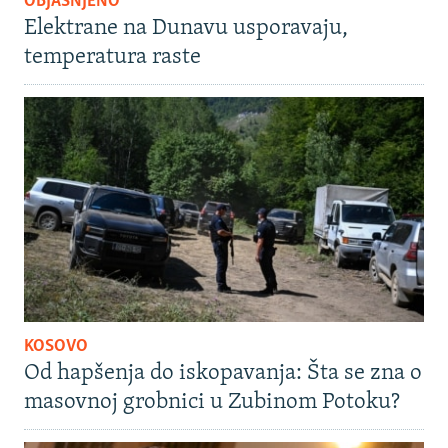
OBJAŠNJENO
Elektrane na Dunavu usporavaju,
temperatura raste
KOSOVO
Od hapšenja do iskopavanja: Šta se zna o
masovnoj grobnici u Zubinom Potoku?