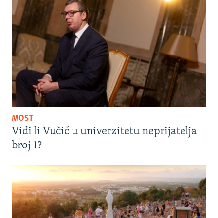
MOST
Vidi li Vučić u univerzitetu neprijatelja
broj 1?