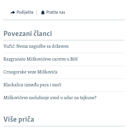
Podijelite
Pratite nas
Povezani članci
Vučić: Nema nagodbe sa državom
Razgranato Miškovićevo carstvo u BiH
Crnogorske veze Miškovića
Klackalica između para i moći
Miškovićevo saslušanje uvod u udar na tajkune?
Više priča