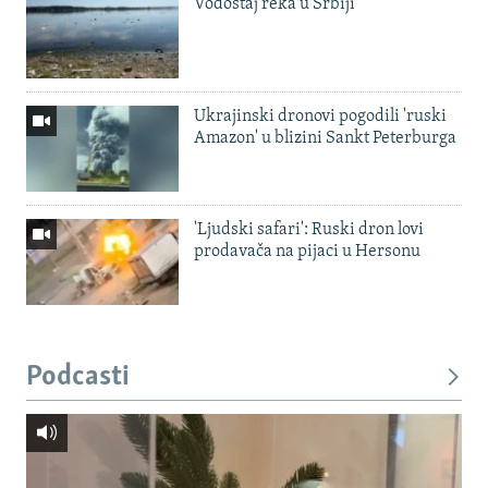
Vodostaj reka u Srbiji
Ukrajinski dronovi pogodili 'ruski
Amazon' u blizini Sankt Peterburga
'Ljudski safari': Ruski dron lovi
prodavača na pijaci u Hersonu
Podcasti