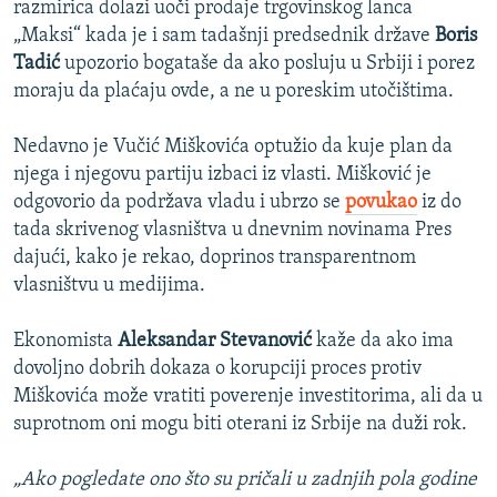
razmirica dolazi uoči prodaje trgovinskog lanca
„Maksi“ kada je i sam tadašnji predsednik države
Boris
Tadić
upozorio bogataše da ako posluju u Srbiji i porez
moraju da plaćaju ovde, a ne u poreskim utočištima.
Nedavno je Vučić Miškovića optužio da kuje plan da
njega i njegovu partiju izbaci iz vlasti. Mišković je
odgovorio da podržava vladu i ubrzo se
povukao
iz do
tada skrivenog vlasništva u dnevnim novinama Pres
dajući, kako je rekao, doprinos transparentnom
vlasništvu u medijima.
Ekonomista
Aleksandar Stevanović
kaže da ako ima
dovoljno dobrih dokaza o korupciji proces protiv
Miškovića može vratiti poverenje investitorima, ali da u
suprotnom oni mogu biti oterani iz Srbije na duži rok.
„Ako pogledate ono što su pričali u zadnjih pola godine