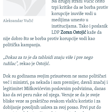
Na drugoj strani Vučić često
trpi kritike da se borba protiv
korupcije isuviše vodi u
medijima umesto u
Aleksandar Vučić
institucijama. Tako i poslanik
LDP
Zoran Ostojić
kaže da
nije dobro što se borba protiv korupcije vodi kao
politička kampanja.
„Dokaz za to je da tabloidi znaju više i pre nego
tužilac",
rekao je Ostojić.
Dok su godinama svojim prisustvom ne samo političari
već i ministri, pa nekada i sam premijer, davali značaj i
legitimitet Miškovićevim poslovnim podvizima, danas
kao da svi peru ruke od njega. Veruje se da je svoje
bliske veze sa praktično svakom vlašću koristio i za
dobijanje povoljnih uslova za svoj posao. Prvi put do