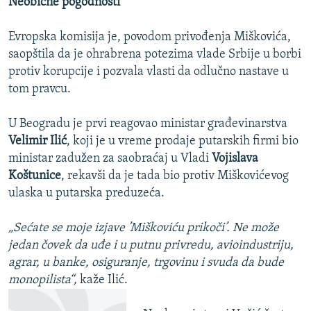
Neobične pogodnosti
Evropska komisija je, povodom privođenja Miškovića,
saopštila da je ohrabrena potezima vlade Srbije u borbi
protiv korupcije i pozvala vlasti da odlučno nastave u
tom pravcu.
U Beogradu je prvi reagovao ministar građevinarstva
Velimir Ilić
, koji je u vreme prodaje putarskih firmi bio
ministar zadužen za saobraćaj u Vladi
Vojislava
Koštunice
, rekavši da je tada bio protiv Miškovićevog
ulaska u putarska preduzeća.
„Sećate se moje izjave ’Miškoviću prikoči’. Ne može
jedan čovek da uđe i u putnu privredu, avioindustriju,
agrar, u banke, osiguranje, trgovinu i svuda da bude
monopilista“,
kaže Ilić.