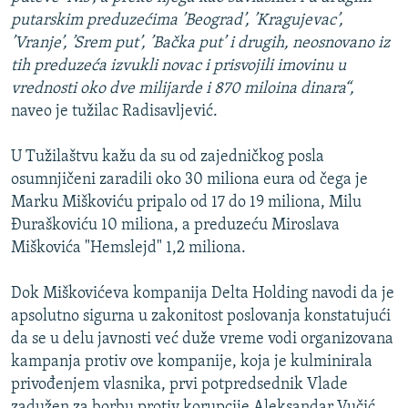
putarskim preduzećima ’Beograd’, ’Kragujevac’,
’Vranje’, ’Srem put’, ’Bačka put’ i drugih, neosnovano iz
tih preduzeća izvukli novac i prisvojili imovinu u
vrednosti oko dve milijarde i 870 miloina dinara“,
naveo je tužilac Radisavljević.
U Tužilaštvu kažu da su od zajedničkog posla
osumnjičeni zaradili oko 30 miliona eura od čega je
Marku Miškoviću pripalo od 17 do 19 miliona, Milu
Đuraškoviću 10 miliona, a preduzeću Miroslava
Miškovića "Hemslejd" 1,2 miliona.
Dok Miškovićeva kompanija Delta Holding navodi da je
apsolutno sigurna u zakonitost poslovanja konstatujući
da se u delu javnosti već duže vreme vodi organizovana
kampanja protiv ove kompanije, koja je kulminirala
privođenjem vlasnika, prvi potpredsednik Vlade
zadužen za borbu protiv korupcije Aleksandar Vučić