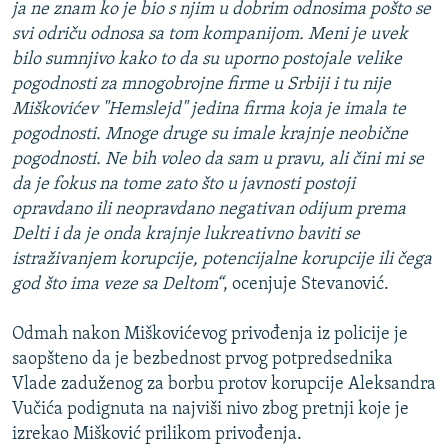
ja ne znam ko je bio s njim u dobrim odnosima pošto se
svi odriču odnosa sa tom kompanijom. Meni je uvek
bilo sumnjivo kako to da su uporno postojale velike
pogodnosti za mnogobrojne firme u Srbiji i tu nije
Miškovićev "Hemslejd" jedina firma koja je imala te
pogodnosti. Mnoge druge su imale krajnje neobične
pogodnosti. Ne bih voleo da sam u pravu, ali čini mi se
da je fokus na tome zato što u javnosti postoji
opravdano ili neopravdano negativan odijum prema
Delti i da je onda krajnje lukreativno baviti se
istraživanjem korupcije, potencijalne korupcije ili čega
god što ima veze sa Deltom“
, ocenjuje Stevanović.
Odmah nakon Miškovićevog privođenja iz policije je
saopšteno da je bezbednost prvog potpredsednika
Vlade zaduženog za borbu protov korupcije Aleksandra
Vučića podignuta na najviši nivo zbog pretnji koje je
izrekao Mišković prilikom privođenja.