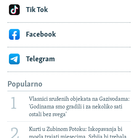
Tik Tok
Facebook
Telegram
Popularno
1
Vlasnici srušenih objekata na Gazivodama:
'Godinama smo gradili i za nekoliko sati
ostali bez svega'
2
Kurti u Zubinom Potoku: Iskopavanja bi
mogla trajati mjesecima, Srbija bi trebala