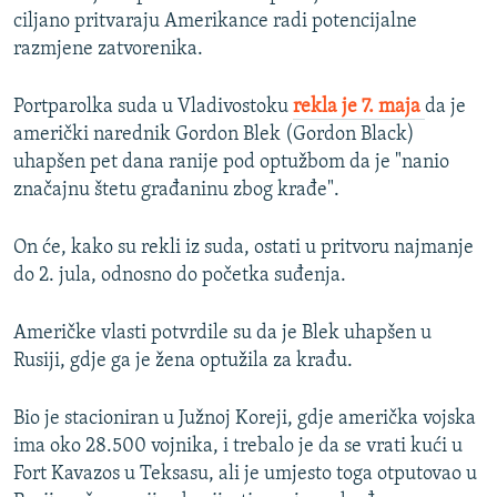
ciljano pritvaraju Amerikance radi potencijalne
razmjene zatvorenika.
Portparolka suda u Vladivostoku
rekla je 7. maja
da je
američki narednik Gordon Blek (Gordon Black)
uhapšen pet dana ranije pod optužbom da je "nanio
značajnu štetu građaninu zbog krađe".
On će, kako su rekli iz suda, ostati u pritvoru najmanje
do 2. jula, odnosno do početka suđenja.
Američke vlasti potvrdile su da je Blek uhapšen u
Rusiji, gdje ga je žena optužila za krađu.
Bio je stacioniran u Južnoj Koreji, gdje američka vojska
ima oko 28.500 vojnika, i trebalo je da se vrati kući u
Fort Kavazos u Teksasu, ali je umjesto toga otputovao u