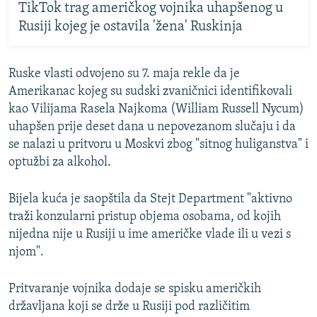
TikTok trag američkog vojnika uhapšenog u
Rusiji kojeg je ostavila 'žena' Ruskinja
Ruske vlasti odvojeno su 7. maja rekle da je
Amerikanac kojeg su sudski zvaničnici identifikovali
kao Vilijama Rasela Najkoma (William Russell Nycum)
uhapšen prije deset dana u nepovezanom slučaju i da
se nalazi u pritvoru u Moskvi zbog "sitnog huliganstva" i
optužbi za alkohol.
Bijela kuća je saopštila da Stejt Department "aktivno
traži konzularni pristup objema osobama, od kojih
nijedna nije u Rusiji u ime američke vlade ili u vezi s
njom".
Pritvaranje vojnika dodaje se spisku američkih
državljana koji se drže u Rusiji pod različitim