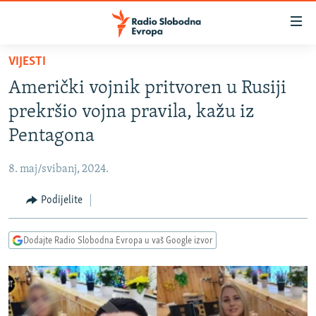
Dostupni
linkovi
Pređite
VIJESTI
na
VIJESTI
Američki vojnik pritvoren u Rusiji
glavni
BOSNA I HERCEGOVINA
sadržaj
prekršio vojna pravila, kažu iz
SRBIJA
Pređite
Pentagona
na
KOSOVO
glavnu
8. maj/svibanj, 2024.
CRNA GORA
navigaciju
Pređite
Podijelite
VIZUELNO
na
PODCASTI
VIDEO
pretragu
Dodajte Radio Slobodna Evropa u vaš Google izvor
RAT U UKRAJINI
FOTOGALERIJE
KINA NA BALKANU
INFOGRAFIKE
RSE PRIČE IZ SVIJETA