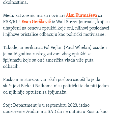
okolnostima.
Među zatvorenicima su novinari
Alsu Kurmaševa
sa
RSE/RL i
Evan Gerškovič
iz Wall Street Journala, koji su
uhapšeni na osnovu optužbi koje oni, njihovi poslodavci
i njihove pristalice odbacuju kao politički motivisane.
Takođe, amerikanac Pol Vejlan (Paul Whelan) osuđen
je na 16 godina ruskog zatvora zbog optužbi za
špijunažu koje su on i američka vlada više puta
odbacili.
Rusko ministarstvo vanjskih poslova saopštilo je da
slučajevi Bleka i Najkoma nisu politički te da niti jedan
od njih nije optužen za špijunažu.
Stejt Department je u septembru 2023. izdao
upozorenje građanima SAD da ne putuju u Rusiju, kao