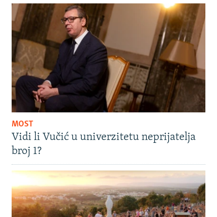
MOST
Vidi li Vučić u univerzitetu neprijatelja
broj 1?