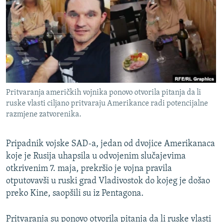
ISPRIČAJ MI
DNEVNO@RSE
SPECIJALI RSE
VIŠE OD NASLOVA
PRATITE NAS
GENOCID U SREBRENICI
Pritvaranja američkih vojnika ponovo otvorila pitanja da li
POPLAVE I KLIZIŠTA U BIH 2024.
ruske vlasti ciljano pritvaraju Amerikance radi potencijalne
razmjene zatvorenika.
TV LIBERTY
Sve RFE/RL stranice
POST SCRIPTUM
Pripadnik vojske SAD-a, jedan od dvojice Amerikanaca
MOJA EVROPA
koje je Rusija uhapsila u odvojenim slučajevima
otkrivenim 7. maja, prekršio je vojna pravila
TRI DECENIJE OD RATA U BIH
otputovavši u ruski grad Vladivostok do kojeg je došao
SVE KARTE DEJTONA
preko Kine, saopšili su iz Pentagona.
NASTANAK I RASPAD JUGOSLAVIJE
Pritvaranja su ponovo otvorila pitanja da li ruske vlasti