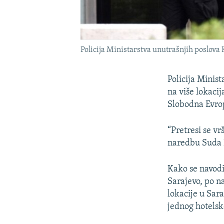
Policija Ministarstva unutrašnjih poslova 
Policija Minis
na više lokaci
Slobodna Evro
“Pretresi se v
naredbu Suda B
Kako se navodi
Sarajevo, po na
lokacije u Sar
jednog hotelsko