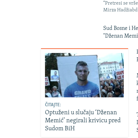
“Pretresi se vrš
Mirza Hadžiabdi
Sud Bosne i He
"Dženan Memić"
ČITAJTE:
Optuženi u slučaju ‘Dženan
Memić’ negirali krivicu pred
Sudom BiH