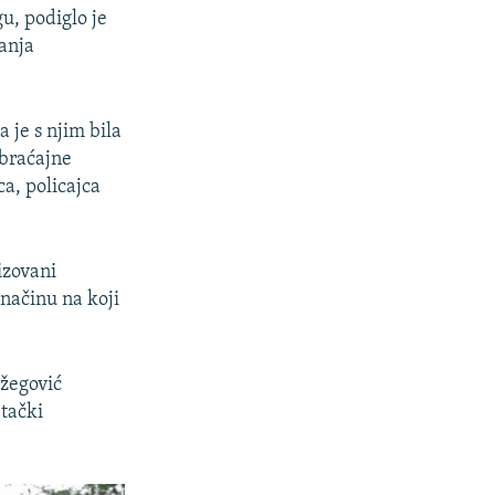
u, podiglo je
vanja
 je s njim bila
obraćajne
a, policajca
izovani
 načinu na koji
žegović
 tački