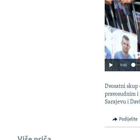
0:00
Dvosatni skup o
pravosudnim i 
Sarajevu i Dav
Podijelite
Više priča