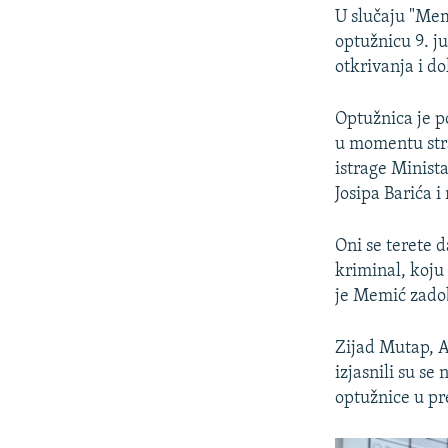
U slučaju "Mem
optužnicu 9. j
otkrivanja i d
Optužnica je p
u momentu stra
istrage Minist
Josipa Barića 
Oni se terete d
kriminal, koju 
je Memić zadob
Zijad Mutap, 
izjasnili su se
optužnice u p