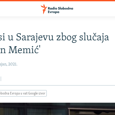
si u Sarajevu zbog slučaja
an Memić'
jan, 2021.
obodna Evropa u vaš Google izvor