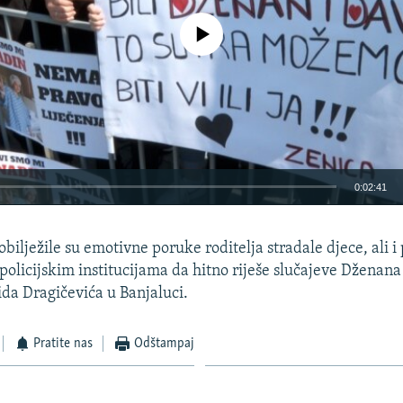
No media source currently available
0:02:41
EMBED
bilježile su emotivne poruke roditelja stradale djece, ali i 
policijskim institucijama da hitno riješe slučajeve Džena
ida Dragičevića u Banjaluci.
Pratite nas
Odštampaj