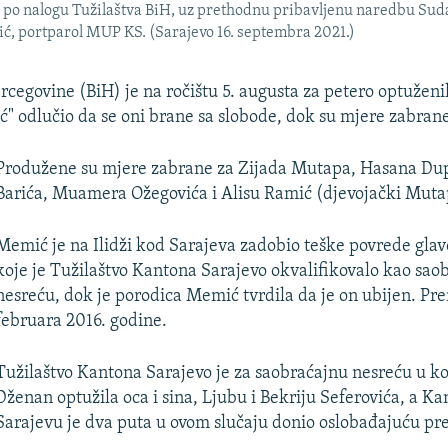
e po nalogu Tužilaštva BiH, uz prethodnu pribavljenu naredbu Suda
ć, portparol MUP KS. (Sarajevo 16. septembra 2021.)
rcegovine (BiH) je na ročištu 5. augusta za petero optuženi
 odlučio da se oni brane sa slobode, dok su mjere zabran
Produžene su mjere zabrane za Zijada Mutapa, Hasana Dup
Barića, Muamera Ožegovića i Alisu Ramić (djevojački Muta
Memić je na Ilidži kod Sarajeva zadobio teške povrede glav
koje je Tužilaštvo Kantona Sarajevo okvalifikovalo kao sao
nesreću, dok je porodica Memić tvrdila da je on ubijen. Pre
februara 2016. godine.
Tužilaštvo Kantona Sarajevo je za saobraćajnu nesreću u koj
Dženan optužila oca i sina, Ljubu i Bekriju Seferovića, a Ka
Sarajevu je dva puta u ovom slučaju donio oslobađajuću pr