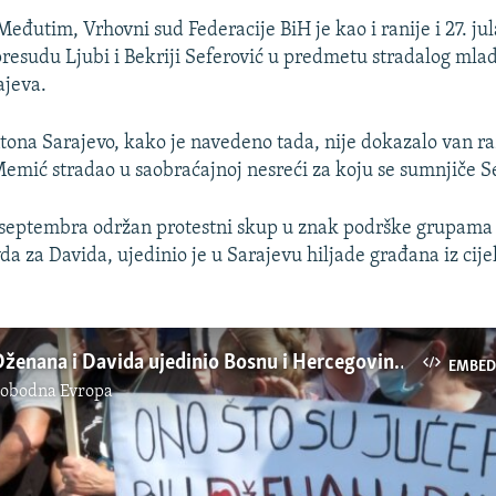
Međutim, Vrhovni sud Federacije BiH je kao i ranije i 27. jul
resudu Ljubi i Bekriji Seferović u predmetu stradalog ml
ajeva.
tona Sarajevo, kako je navedeno tada, nije dokazalo van 
emić stradao u saobraćajnoj nesreći za koju se sumnjiče Se
 septembra održan protestni skup u znak podrške grupama
a za Davida, ujedinio je u Sarajevu hiljade građana iz cije
Protest za Dženana i Davida ujedinio Bosnu i Hercegovinu
EMBED
lobodna Evropa