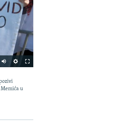
PODIJELI
pozivi
na Memića u