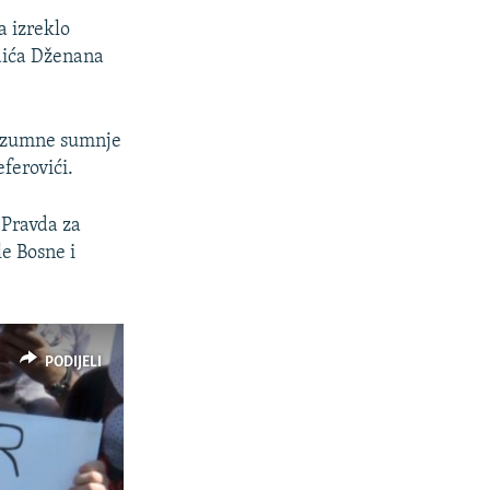
a izreklo
adića Dženana
razumne sumnje
ferovići.
 Pravda za
le Bosne i
PODIJELI