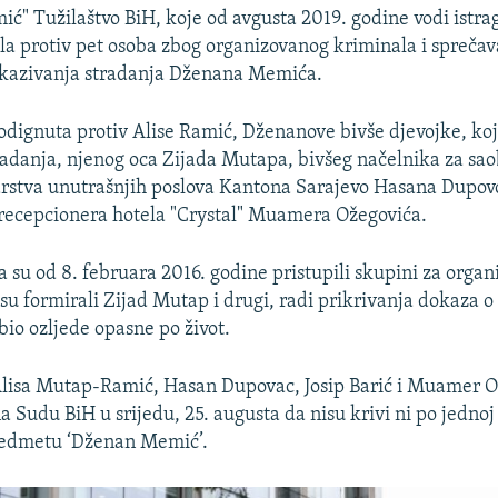
ić" Tužilaštvo BiH, koje od avgusta 2019. godine vodi istrag
ula protiv pet osoba zbog organizovanog kriminala i spreča
okazivanja stradanja Dženana Memića.
odignuta protiv Alise Ramić, Dženanove bivše djevojke, koja
danja, njenog oca Zijada Mutapa, bivšeg načelnika za sa
arstva unutrašnjih poslova Kantona Sarajevo Hasana Dupovc
i recepcionera hotela "Crystal" Muamera Ožegovića.
a su od 8. februara 2016. godine pristupili skupini za organ
su formirali Zijad Mutap i drugi, radi prikrivanja dokaza o
io ozljede opasne po život.
Alisa Mutap-Ramić, Hasan Dupovac, Josip Barić i Muamer O
 na Sudu BiH u srijedu, 25. augusta da nisu krivi ni po jednoj
redmetu ‘Dženan Memić’.