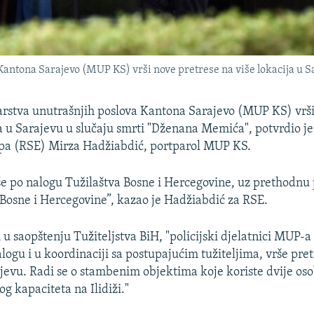
Kantona Sarajevo (MUP KS) vrši nove pretrese na više lokacija u S
tarstva unutrašnjih poslova Kantona Sarajevo (MUP KS) vrš
ja u Sarajevu u slučaju smrti "Dženana Memića", potvrdio je
pa (RSE) Mirza Hadžiabdić, portparol MUP KS.
rše po nalogu Tužilaštva Bosne i Hercegovine, uz prethodnu
osne i Hercegovine”, kazao je Hadžiabdić za RSE.
 u saopštenju Tužiteljstva BiH, "policijski djelatnici MUP-
logu i u koordinaciji sa postupajućim tužiteljima, vrše pret
ajevu. Radi se o stambenim objektima koje koriste dvije oso
g kapaciteta na Ilidiži."