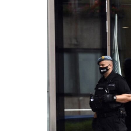
ISPRIČAJ MI
DNEVNO@RSE
SPECIJALI RSE
VIŠE OD NASLOVA
GENOCID U SREBRENICI
POPLAVE I KLIZIŠTA U BIH 2024.
TV LIBERTY
POST SCRIPTUM
MOJA EVROPA
TRI DECENIJE OD RATA U BIH
SVE KARTE DEJTONA
NASTANAK I RASPAD JUGOSLAVIJE