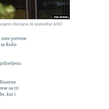
arajevu (Sarajevo, 16. septembar 2021)
i nove pretrese
 za Radio
 pribavljenu
a Kantona
rese na tri
be, kao i