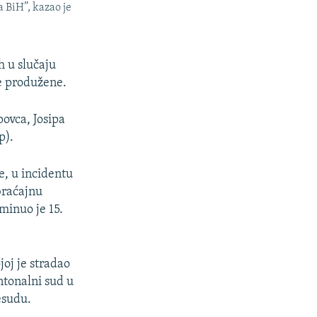
 BiH”, kazao je
h u slučaju
e produžene.
ovca, Josipa
p).
e, u incidentu
braćajnu
minuo je 15.
oj je stradao
ntonalni sud u
esudu.