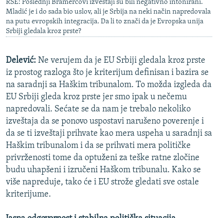
RSE: Poslednji Bramercovi izveštaji su bili negativno intonirani.
Mladić je i do sada bio uslov, ali je Srbija na neki način napredovala
na putu evropskih integracija. Da li to znači da je Evropska unija
Srbiji gledala kroz prste?
Delević:
Ne verujem da je EU Srbiji gledala kroz prste
iz prostog razloga što je kriterijum definisan i bazira se
na saradnji sa Haškim tribunalom. To možda izgleda da
EU Srbiji gleda kroz prste jer smo ipak u nečemu
napredovali. Sećate se da nam je trebalo nekoliko
izveštaja da se ponovo uspostavi narušeno poverenje i
da se ti izveštaji prihvate kao mera uspeha u saradnji sa
Haškim tribunalom i da se prihvati mera političke
privrženosti tome da optuženi za teške ratne zločine
budu uhapšeni i izručeni Haškom tribunalu. Kako se
više napreduje, tako će i EU strože gledati sve ostale
kriterijume.