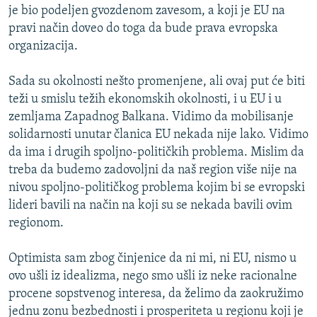
je bio podeljen gvozdenom zavesom, a koji je EU na
pravi način doveo do toga da bude prava evropska
organizacija.
Sada su okolnosti nešto promenjene, ali ovaj put će biti
teži u smislu težih ekonomskih okolnosti, i u EU i u
zemljama Zapadnog Balkana. Vidimo da mobilisanje
solidarnosti unutar članica EU nekada nije lako. Vidimo
da ima i drugih spoljno-političkih problema. Mislim da
treba da budemo zadovoljni da naš region više nije na
nivou spoljno-političkog problema kojim bi se evropski
lideri bavili na način na koji su se nekada bavili ovim
regionom.
Optimista sam zbog činjenice da ni mi, ni EU, nismo u
ovo ušli iz idealizma, nego smo ušli iz neke racionalne
procene sopstvenog interesa, da želimo da zaokružimo
jednu zonu bezbednosti i prosperiteta u regionu koji je