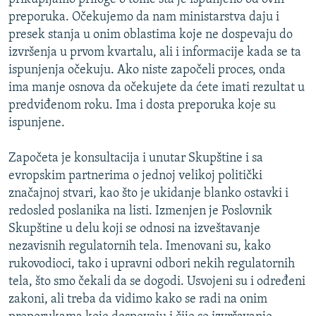
preporuka. Očekujemo da nam ministarstva daju i
presek stanja u onim oblastima koje ne dospevaju do
izvršenja u prvom kvartalu, ali i informacije kada se ta
ispunjenja očekuju. Ako niste započeli proces, onda
ima manje osnova da očekujete da ćete imati rezultat u
predviđenom roku. Ima i dosta preporuka koje su
ispunjene.
Započeta je konsultacija i unutar Skupštine i sa
evropskim partnerima o jednoj velikoj politički
značajnoj stvari, kao što je ukidanje blanko ostavki i
redosled poslanika na listi. Izmenjen je Poslovnik
Skupštine u delu koji se odnosi na izveštavanje
nezavisnih regulatornih tela. Imenovani su, kako
rukovodioci, tako i upravni odbori nekih regulatornih
tela, što smo čekali da se dogodi. Usvojeni su i određeni
zakoni, ali treba da vidimo kako se radi na onim