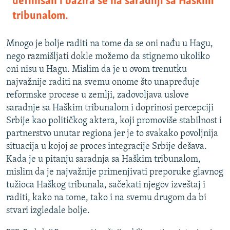
definisan i bazira se na saradnji sa Haškim
tribunalom.
Mnogo je bolje raditi na tome da se oni nađu u Hagu,
nego razmišljati dokle možemo da stignemo ukoliko
oni nisu u Hagu. Mislim da je u ovom trenutku
najvažnije raditi na svemu onome što unapređuje
reformske procese u zemlji, zadovoljava uslove
saradnje sa Haškim tribunalom i doprinosi percepciji
Srbije kao političkog aktera, koji promoviše stabilnost i
partnerstvo unutar regiona jer je to svakako povoljnija
situacija u kojoj se proces integracije Srbije dešava.
Kada je u pitanju saradnja sa Haškim tribunalom,
mislim da je najvažnije primenjivati preporuke glavnog
tužioca Haškog tribunala, sačekati njegov izveštaj i
raditi, kako na tome, tako i na svemu drugom da bi
stvari izgledale bolje.