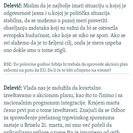
Delević:
Mislim da je najbolje imati situaciju u kojoj je
odgovornost jasna i u kojoj je politička situacija
stabilna, da se možemo u punoj meri posvetiti
obavljanju zadataka koji su važni da bi se ostvarila
evropska budućnost, oko koje se niko ne spori. Ako se
svi slažemo da je to željeni cilj, onda je mera uspeha
ono dokle smo u tome stigli.
RSE: Do polovine godine Srbija bi trebala da sprovede akcioni plan
reformi na putu ka EU. Da li će to biti učinjeno na vreme?
Delević:
Vlada nas je zadužila da kvartalno
izveštavamo o akcionom planu, kao što to činimo i sa
nacionalnim programom integracije. Krajem marta
ćemo prvi put o tome izveštavati. Znajući da se Odbor
za sprovođenje prelaznog trgovinskog sporazuma
sastaje u Briselu 21. marta, mi smo već počeli da
prikupljamo priloge o tome šta je ispunjeno od ovih