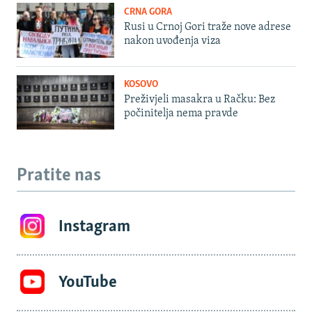
CRNA GORA
Rusi u Crnoj Gori traže nove adrese
nakon uvođenja viza
KOSOVO
Preživjeli masakra u Račku: Bez
počinitelja nema pravde
Pratite nas
Instagram
YouTube