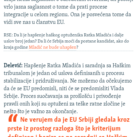
vrlo jasna saglasnost o tome da prati procese
integracije u celom regionu. Ona je posvećena tome da
vidi sve nas u članstvu EU.
RSE: Da li je hapšenje haškog optuženika Ratka Mladića i dalje
uslov broj jedan? Da li će Srbija moći da postane kandidat, ako do
kraja godine
Mladić ne bude uhapšen
?
Delević:
Hapšenje Ratka Mladića i saradnja sa Haškim
tribunalom je jedan od uslova definisanih u procesu
stabilizacije i pridruživanja. Ne možemo da očekujemo
da će se EU predomisli, niti će se predomisliti Vlada
Srbije. Proces suočavanja sa prošlošću i privođenje
pravdi onih koji su optuženi za teške ratne zločine je
nešto što je važno za okončanje.
Ne verujem da je EU Srbiji gledala kroz
prste iz prostog razloga što je kriterijum