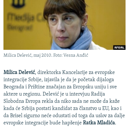
ISPRIČAJ MI
DNEVNO@RSE
SPECIJALI RSE
VIŠE OD NASLOVA
PRATITE NAS
GENOCID U SREBRENICI
Milica Delević, maj 2010. Foto: Vesna Anđić
POPLAVE I KLIZIŠTA U BIH 2024.
TV LIBERTY
Sve RFE/RL stranice
Milica Delević
, direktorka Kancelarije za evropske
POST SCRIPTUM
integracije Srbije, izjavila je da je početak dijaloga
Beograda i Prištine značajan za Evropsku uniju i sve
MOJA EVROPA
aktere u regionu. Delević je u intervjuu Radija
TRI DECENIJE OD RATA U BIH
Slobodna Evropa rekla da niko sada ne može da kaže
kada će Srbija postati kandidat za članstvo u EU, kao i
SVE KARTE DEJTONA
da Brisel sigurno neće odustati od toga da uslov za dalje
NASTANAK I RASPAD JUGOSLAVIJE
evropske integracije bude hapšenje
Ratka Mladića
.