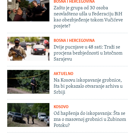
BOSNA I HERCEGOVINA
Zašto je grupa od 30 osoba
neovlašteno ušla u Federaciju BiH
kao obezbjeđenje tokom Vučićeve
posjete?
BOSNA I HERCEGOVINA
Dvije pucnjave u 48 sati: Traži se
procjena bezbjednosti u Istočnom
Sarajevu
AKTUELNO
Na Kosovu iskopavanje grobnice,
šta bi pokazalo otvaranje arhiva u
Srbiji
KOSOVO
Od hapšenja do iskopavanja: Šta se
zna o masovnoj grobnici u Zubinom
Potoku?