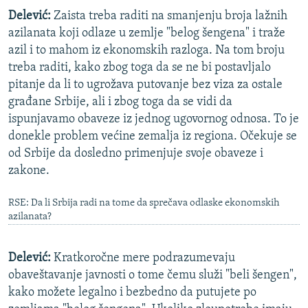
Delević:
Zaista treba raditi na smanjenju broja lažnih
azilanata koji odlaze u zemlje "belog šengena" i traže
azil i to mahom iz ekonomskih razloga. Na tom broju
treba raditi, kako zbog toga da se ne bi postavljalo
pitanje da li to ugrožava putovanje bez viza za ostale
građane Srbije, ali i zbog toga da se vidi da
ispunjavamo obaveze iz jednog ugovornog odnosa. To je
donekle problem većine zemalja iz regiona. Očekuje se
od Srbije da dosledno primenjuje svoje obaveze i
zakone.
RSE: Da li Srbija radi na tome da sprečava odlaske ekonomskih
azilanata?
Delević:
Kratkoročne mere podrazumevaju
obaveštavanje javnosti o tome čemu služi "beli šengen",
kako možete legalno i bezbedno da putujete po