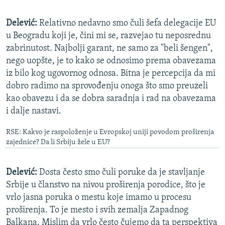
Delević:
Relativno nedavno smo čuli šefa delegacije EU
u Beogradu koji je, čini mi se, razvejao tu neposrednu
zabrinutost. Najbolji garant, ne samo za "beli šengen",
nego uopšte, je to kako se odnosimo prema obavezama
iz bilo kog ugovornog odnosa. Bitna je percepcija da mi
dobro radimo na sprovođenju onoga što smo preuzeli
kao obavezu i da se dobra saradnja i rad na obavezama
i dalje nastavi.
RSE: Kakvo je raspoloženje u Evropskoj uniji povodom proširenja
zajednice? Da li Srbiju žele u EU?
Delević:
Dosta često smo čuli poruke da je stavljanje
Srbije u članstvo na nivou proširenja porodice, što je
vrlo jasna poruka o mestu koje imamo u procesu
proširenja. To je mesto i svih zemalja Zapadnog
Balkana. Mislim da vrlo često čujemo da ta perspektiva