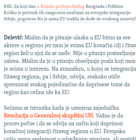
RSE: Za koji dan
u Briselu počinje dijalog
Beograda i Prištine.
Koliko je početak tih razgovora značajan za evropske integracije
Srbije, pogotovo što je sama EU tražila da dođe do ovakvog susreta?
Delević:
Mislim da je pitanje ulaska u EU bitno za sve
aktere u regionu jer nam je svima EU konačni cilj i čitav
region želi u njoj da se nađe. Nije u pitanju postavljanje
uslova. Mislim da je u pitanju obavljanje posla koji nam
je svima u interesu. Na atmosferu, u kojoj se integracija
čitavog regiona, pa i Srbije, odvija, svakako utiče
spremnost svakog pojedinačno da doprinese tome da
region kao celina ide ka EU.
Sećamo se trenutka kada je usvojena zajednička
Rezolucija u Generalnoj skupštini UN
. Važno je da
proces počne i da se odvija na način koji doprinosi
konačnoj integraciji čitavog regiona u EU. Evropska
unija nema saglasnost o određenim stvarima, ali postoji