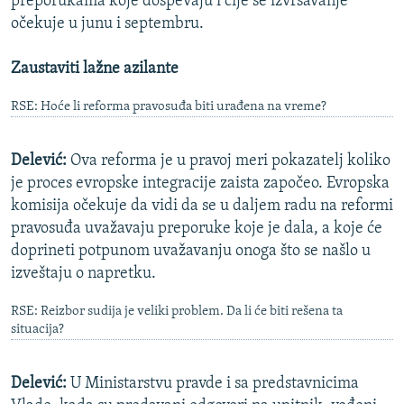
preporukama koje dospevaju i čije se izvršavanje
očekuje u junu i septembru.
Zaustaviti lažne azilante
RSE: Hoće li reforma pravosuđa biti urađena na vreme?
Delević:
Ova reforma je u pravoj meri pokazatelj koliko
je proces evropske integracije zaista započeo. Evropska
komisija očekuje da vidi da se u daljem radu na reformi
pravosuđa uvažavaju preporuke koje je dala, a koje će
doprineti potpunom uvažavanju onoga što se našlo u
izveštaju o napretku.
RSE: Reizbor sudija je veliki problem. Da li će biti rešena ta
situacija?
Delević:
U Ministarstvu pravde i sa predstavnicima