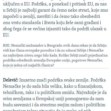
uključen u EU. Podrška, a ponekad i pritisak EU, za nas
u Srbiji je najbolji garant da ćemo neke stvari, koje smo
započeli u zemlji, završiti i da ćemo tako obezbediti
onu vrstu standarda i života koju žele sami građani i
zbog čega će se većina izjasniti tako da podrži ulazak u
EU.
RSE: Nemački ambasador u Beogradu ovih dana rekao je da Srbiju
vidi kao člana evropske porodice i da su odnosi Srbije i Nemačke
na najboljem nivou nego bilo kada. Koliko Srbiji znači pojedinačna
podrška određenih zemalja Evropske unije, pogotovo Nemačke,
koja je jedna od najjačih članica?
Delević:
Izuzetno znači podrška svake zemlje. Podrška
Nemačke je do sada bila velika, kako u finansijskom,
tehničkom, tako i u političkom smislu. Najvažnije je da
svim zemljama u Evropskoj uniji pomognemo da nam
budu saveznici i da stvorimo svojim radom i političkim