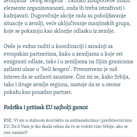
zemljama "belog šengena". Ukoliko zloupotrebe imaju
elemente organizovanosti, onda ih treba istraživati i
kažnjavati. Dugoročnije akcije rada su poboljšavanje
situacije u zemlji, veće uključivanje manjinskih grupa,
koje se pokazuju kao sklonije odlasku iz zemlje.
Ovde je važno raditi u koordinaciji i saradnji sa
evropskim partnerima, kako u zemljama u koje ovi
emigranti odlaze, tako i u zemljama na čijim granicama
azilanti ulaze u "beli šengen". Prvenstveno je naš
interes da se azilanti zaustave. Čini mi se, kako Srbija,
tako i druge zemlje regiona, nastoje da se u ovome
pokažu kao pouzdan partner.
Podrška i pritisak EU najbolji garant
RSE: Vi ste u stalnom kontaktu sa ambasadorima i predstavnicima
EU. Da li Vam je iko ikada rekao da će se vratiti vize Srbije, ako se
ovo nastavi?