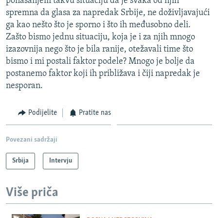
ponašanjem takvu situaciju da je svaka od njih
spremna da glasa za napredak Srbije, ne doživljavajući
ga kao nešto što je sporno i što ih međusobno deli.
Zašto bismo jednu situaciju, koja je i za njih mnogo
izazovnija nego što je bila ranije, otežavali time što
bismo i mi postali faktor podele? Mnogo je bolje da
postanemo faktor koji ih približava i čiji napredak je
nesporan.
Podijelite
Pratite nas
Povezani sadržaji
Srbija
Intervju
Više priča