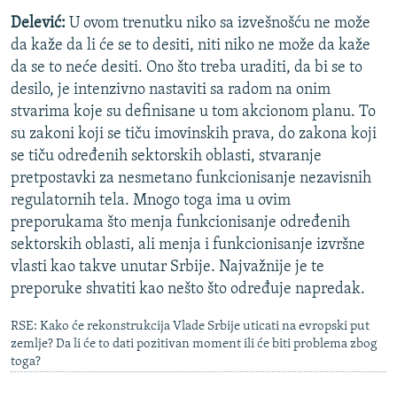
Delević:
U ovom trenutku niko sa izvešnošću ne može
da kaže da li će se to desiti, niti niko ne može da kaže
da se to neće desiti. Ono što treba uraditi, da bi se to
desilo, je intenzivno nastaviti sa radom na onim
stvarima koje su definisane u tom akcionom planu. To
su zakoni koji se tiču imovinskih prava, do zakona koji
se tiču određenih sektorskih oblasti, stvaranje
pretpostavki za nesmetano funkcionisanje nezavisnih
regulatornih tela. Mnogo toga ima u ovim
preporukama što menja funkcionisanje određenih
sektorskih oblasti, ali menja i funkcionisanje izvršne
vlasti kao takve unutar Srbije. Najvažnije je te
preporuke shvatiti kao nešto što određuje napredak.
RSE: Kako će rekonstrukcija Vlade Srbije uticati na evropski put
zemlje? Da li će to dati pozitivan moment ili će biti problema zbog
toga?