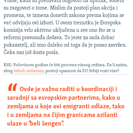
Vlade, kada su predavani odgovori na upitnik, vođeni
su razgovori o tome. Mislim da postoji plan akcija i
promena, te izmena donetih zakona prema kojima se
već odvijaju ovi izbori. U ovom trenutku je Evropska
komisija vrlo aktivno uključena u sve ono što se u
reformi pravosuđa dešava. To jeste za sada dobar
pokazatelj, ali smo daleko od toga da je posao završen.
Čeka nas još dosta posla.
RSE: Polovinom godine će biti procena viznog režima. Da li zaista,
zbog
lažnih azilanata
, postoji opasnost da EU Srbiji vrati vize?
Ovde je važno raditi u koordinaciji i
saradnji sa evropskim partnerima, kako u
zemljama u koje ovi emigranti odlaze, tako
i u zemljama na čijim granicama azilanti
ulaze u "beli šengen".