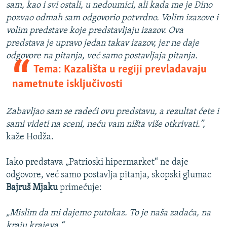
sam, kao i svi ostali, u nedoumici, ali kada me je Dino
pozvao odmah sam odgovorio potvrdno. Volim izazove i
volim predstave koje predstavljaju izazov. Ova
predstava je upravo jedan takav izazov, jer ne daje
odgovore na pitanja, već samo
postavljaja pitanja.
Tema: Kazališta u regiji prevladavaju
nametnute isključivosti
Zabavljao sam se radeći ovu predstavu, a rezultat ćete i
sami videti na sceni, neću vam ništa više otkrivati.”,
kaže Hodža.
Iako predstava „Patrioski hipermarket“ ne daje
odgovore, već samo postavlja pitanja, skopski glumac
Bajruš Mjaku
primećuje:
„Mislim da mi dajemo putokaz. To je naša zadaća, na
kraju krajeva.“