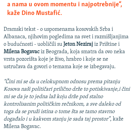
a nama u ovom momentu i najpotrebnije“,
kaže Dino Mustafić.
Dramski tekst - o uspomenama kosovskih Srba i
Albanaca, njihovim pogledima na svet i razmišljanjima
o budućnosti - uobličili su
Jeton Neziraj
iz Prištine i
Milena Bogavac
iz Beograda, koja smatra da ovo neka
vrsta pozorišta koje je živo, hrabro i koje se ne
ustručava da govori o temama koje se izbegavaju.
“Čini mi se da u celokupnom odnosu prema pitanju
Kosova naši političari prilično drže to potiskivanje,i čini
mi se da je to jedna laž koju drže pod stalno
kontrolisanim političkim rečnikom, a sve daleko od
toga da se pruži istina o tome šta se tamo stavrno
događalo i u kakvom stanju je sada taj prostor”
, kaže
Milena Bogavac.