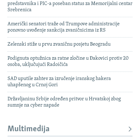
predstavnika i PIC-a poseban status za Memorijalni centar
Srebrenica
Američki senatori traže od Trumpove administracije
ponovno uvođenje sankcija zvaničnicima iz RS
Zelenski stiže u prvu zvaničnu posjetu Beogradu
Podignuta optužnica za ratne zločine u Đakovici protiv 20
osoba, uključujući Radoičića
SAD uputile zahtev za izručenje iranskog hakera
uhapšenog u Crnoj Gori
Državljaninu Srbije određen pritvor u Hrvatskoj zbog
sumnje na cyber napade
Multimedija