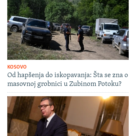
KOSOVO
Od hapšenja do iskopavanja: Šta se zna o
masovnoj grobnici u Zubinom Potoku?