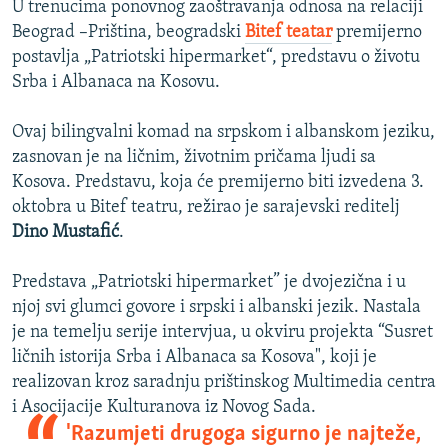
U trenucima ponovnog zaoštravanja odnosa na relaciji
ISPRIČAJ MI
Beograd –Priština, beogradski
Bitef teatar
premijerno
DNEVNO@RSE
postavlja „Patriotski hipermarket“, predstavu o životu
Srba i Albanaca na Kosovu.
SPECIJALI RSE
VIŠE OD NASLOVA
Ovaj bilingvalni komad na srpskom i albanskom jeziku,
PRATITE NAS
zasnovan je na ličnim, životnim pričama ljudi sa
GENOCID U SREBRENICI
Kosova. Predstavu, koja će premijerno biti izvedena 3.
POPLAVE I KLIZIŠTA U BIH 2024.
oktobra u Bitef teatru, režirao je sarajevski reditelj
Dino Mustafić
.
TV LIBERTY
Sve RFE/RL stranice
POST SCRIPTUM
Predstava „Patriotski hipermarket” je dvojezična i u
njoj svi glumci govore i srpski i albanski jezik. Nastala
MOJA EVROPA
je na temelju serije intervjua, u okviru projekta “Susret
TRI DECENIJE OD RATA U BIH
ličnih istorija Srba i Albanaca sa Kosova", koji je
SVE KARTE DEJTONA
realizovan kroz saradnju prištinskog Multimedia centra
i Asocijacije Kulturanova iz Novog Sada.
NASTANAK I RASPAD JUGOSLAVIJE
'Razumjeti drugoga sigurno je najteže,