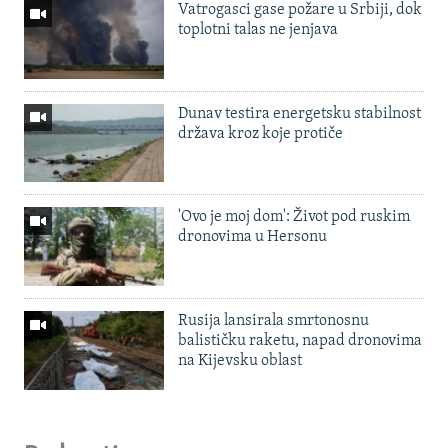
Vatrogasci gase požare u Srbiji, dok
toplotni talas ne jenjava
Dunav testira energetsku stabilnost
država kroz koje protiče
'Ovo je moj dom': Život pod ruskim
dronovima u Hersonu
Rusija lansirala smrtonosnu
balističku raketu, napad dronovima
na Kijevsku oblast