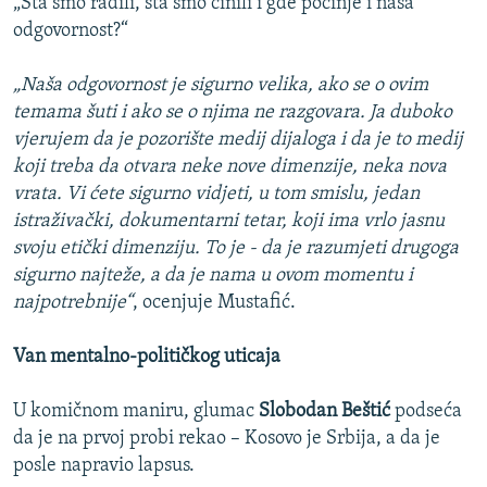
„Šta smo radili, šta smo činili i gde počinje i naša
odgovornost?“
„Naša odgovornost je sigurno velika, ako se o ovim
temama šuti i ako se o njima ne razgovara. Ja duboko
vjerujem da je pozorište medij dijaloga i da je to medij
koji treba da otvara neke nove dimenzije, neka nova
vrata. Vi ćete sigurno vidjeti, u tom smislu, jedan
istraživački, dokumentarni tetar, koji ima vrlo jasnu
svoju etički dimenziju. To je - da je razumjeti drugoga
sigurno najteže, a da je nama u ovom momentu i
najpotrebnije“
, ocenjuje Mustafić.
Van mentalno-političkog uticaja
U komičnom maniru, glumac
Slobodan Beštić
podseća
da je na prvoj probi rekao – Kosovo je Srbija, a da je
posle napravio lapsus.