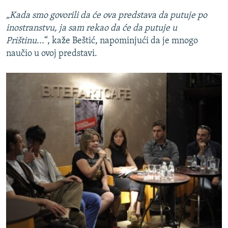
„Kada smo govorili da će ova predstava da putuje po
inostranstvu, ja sam rekao da će da putuje u
Prištinu...
“, kaže Beštić, napominjući da je mnogo
naučio u ovoj predstavi.