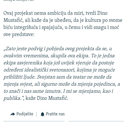
Ovaj projekat nema ambiciju da miri, tvrdi Dino
Mustafić, ali kaže da je ubeđen, da je kultura po svome
biću integrišuća i spajajuća, u čemu i vidi snagu i moć
ove predstave:
„Zato jeste podvig i pobjeda ovog projekta da se, u
ovakvim vremenima, skupila ova ekipa. To je jedna
ekipa zavjerenika koja još uvijek vjeruje da postoje
određeni idealistički svetonazori, kojima je moguće
približiti ljude. Svejstan sam da teatar ne može da
mjenja svjest, ali sigurno može da mjenja pojedinca, a
to znači i nas same iznutra. I mi se mjenjamo, kao i
publika.“,
kaže Dino Mustafić.
Podijelite
Pratite nas