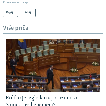
Povezani sadržaji
Regija
Srbija
Više priča
Koliko je izgledan sporazum sa
Samoopredjeljenjem?