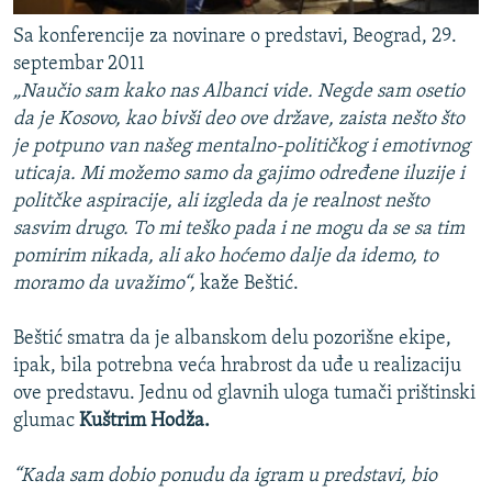
Sa konferencije za novinare o predstavi, Beograd, 29.
septembar 2011
„Naučio sam kako nas Albanci vide. Negde sam osetio
da je Kosovo, kao bivši deo ove države, zaista nešto što
je potpuno van našeg mentalno-političkog i emotivnog
uticaja. Mi možemo samo da gajimo određene iluzije i
politčke aspiracije, ali izgleda da je realnost nešto
sasvim drugo. To mi teško pada i ne mogu da se sa tim
pomirim nikada, ali ako hoćemo dalje da idemo, to
moramo da uvažimo“,
kaže Beštić.
Beštić smatra da je albanskom delu pozorišne ekipe,
ipak, bila potrebna veća hrabrost da uđe u realizaciju
ove predstavu. Jednu od glavnih uloga tumači prištinski
glumac
Kuštrim Hodža.
“Kada sam dobio ponudu da igram u predstavi, bio