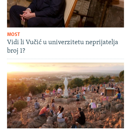
MOST
Vidi li Vučić u univerzitetu neprijatelja
broj 1?