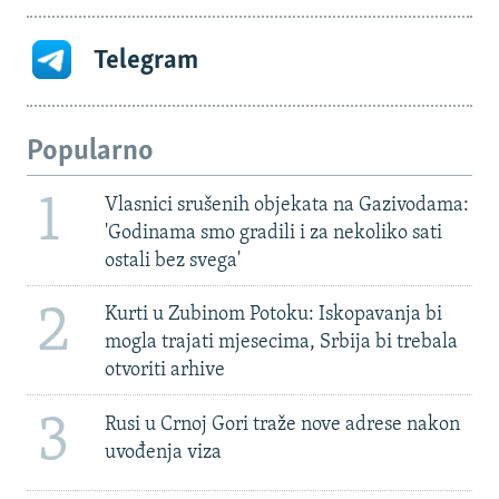
Telegram
Popularno
1
Vlasnici srušenih objekata na Gazivodama:
'Godinama smo gradili i za nekoliko sati
ostali bez svega'
2
Kurti u Zubinom Potoku: Iskopavanja bi
mogla trajati mjesecima, Srbija bi trebala
otvoriti arhive
3
Rusi u Crnoj Gori traže nove adrese nakon
uvođenja viza