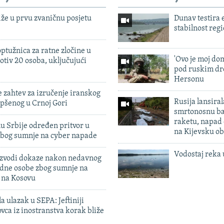
iže u prvu zvaničnu posjetu
Dunav testira
stabilnost reg
ptužnica za ratne zločine u
'Ovo je moj dom
otiv 20 osoba, uključujući
pod ruskim dr
Hersonu
 zahtev za izručenje iranskog
Rusija lansiral
pšenog u Crnoj Gori
smrtonosnu ba
raketu, napad
u Srbije određen pritvor u
na Kijevsku ob
zbog sumnje na cyber napade
Vodostaj reka 
 izvodi dokaze nakon nedavnog
edne osobe zbog sumnje na
n na Kosovu
a ulazak u SEPA: Jeftiniji
ovca iz inostranstva korak bliže