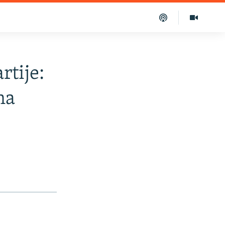
rtije:
na