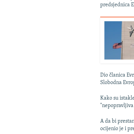
predsjednica E
Dio članica Ev
Slobodna Evrop
Kako su istakl
"nepopravljiva
A da bi presta
ocijenio je i p