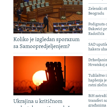
Zelenski st
Beogradu
Podignuta o
Đakovici pr
Radoičića
Koliko je izgledan sporazum
SAD uputile
sa Samoopredjeljenjem?
hakera uha
Državljanin
Hrvatskoj 
Tužilaštvo
hapšenja j
ratni zloči
BiH zatražil
Ukrajina u kritičnom
transferi n
građanima