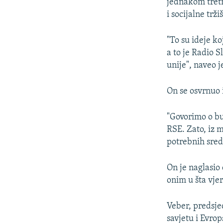
jednakom tret
i socijalne trž
"To su ideje k
a to je Radio 
unije", naveo j
On se osvrnuo 
"Govorimo o bu
RSE. Zato, iz 
potrebnih sred
On je naglasio
onim u šta vjer
Veber, predsj
savjetu i Evrop