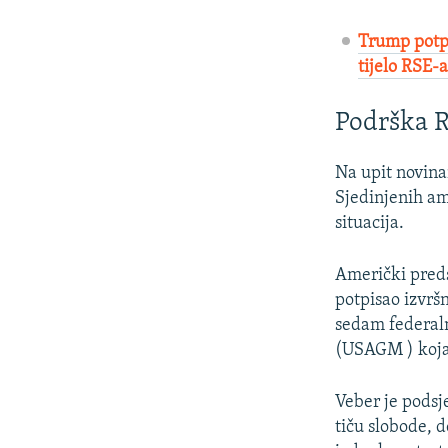
Trump potpi
tijelo RSE-a
Podrška R
Na upit novina
Sjedinjenih am
situacija.
Američki pred
potpisao izvr
sedam federaln
(USAGM ) koja
Veber je podsj
tiču slobode, 