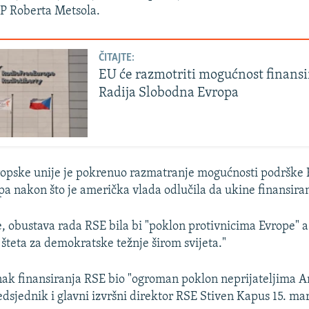
P Roberta Metsola.
ČITAJTE:
EU će razmotriti mogućnost finansi
Radija Slobodna Evropa
ropske unije je pokrenuo razmatranje mogućnosti podrške 
a nakon što je američka vlada odlučila da ukine finansiran
e, obustava rada RSE bila bi "poklon protivnicima Evrope" a
 šteta za demokratske težnje širom svijeta."
nak finansiranja RSE bio "ogroman poklon neprijateljima 
redsjednik i glavni izvršni direktor RSE Stiven Kapus 15. mar