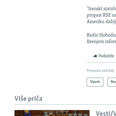
"Iranski ajatol
propast RSE na
Ameriku slabijo
Radio Slobodna
širenjem inform
Podijelite
Povezani sadržaji
Vijesti
Bos
Više priča
Vesti/V