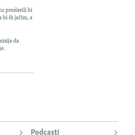
u proslavili bi
bi ih jačim, a
misija da
je.
Podcasti