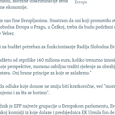
manu, zabrane diskriminacije žena
Evropa
išne ekonomije.
oje nas čine Evropljanima. Smatram da oni koji promovišu ov
Slobodna Evropa u Pragu, u Češkoj, treba da budu podržani
e Veber.
i na budžet potreban za funkcionisanje Radija Slobodna Ev
džetu od otprilike 140 miliona eura, koliko trenutno iznosi
moje perspektive, moramo ozbiljno tražiti rješenje za obezb
stava. Oni brane principe za koje se zalažemo."
 da odluke koje donose ne smiju biti kratkoročne, već "mora
ujemo i za šta se borimo".
ednik je EPP najveće grupacije u Evropskom parlamentu, 
skoj komisiji iz koje dolaze i predsjednica EK Ursula fon de