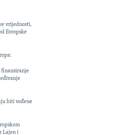
e vrijednosti,
 od Evropske
ropa:
 finansiranje
jeđivanje
ju biti vođene
Evropskom
r Lajen i