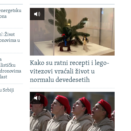
 energetsku
iona
': Život
onovima u
a
Kako su ratni recepti i lego-
lističku
vitezovi vraćali život u
 dronovima
last
normalu devedesetih
u Srbiji