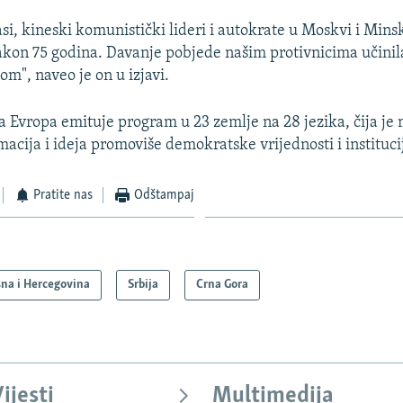
asi, kineski komunistički lideri i autokrate u Moskvi i Minsk
kon 75 godina. Davanje pobjede našim protivnicima učinila 
m", naveo je on u izjavi.
 Evropa emituje program u 23 zemlje na 28 jezika, čija je 
acija i ideja promoviše demokratske vrijednosti i instituci
Pratite nas
Odštampaj
na i Hercegovina
Srbija
Crna Gora
ijesti
Multimedija