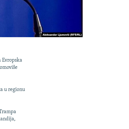
a Evropska
romoviše
ca u regionu
a Trampa
landija,