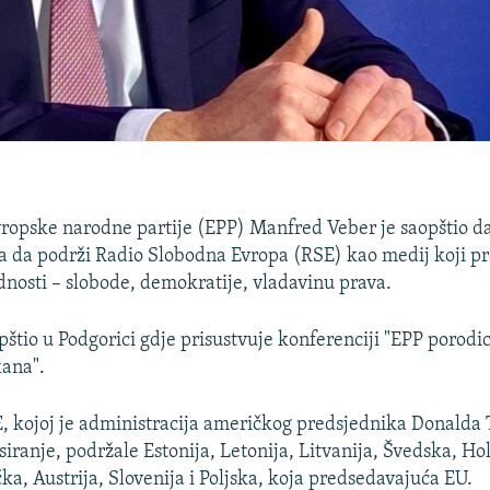
ropske narodne partije (EPP) Manfred Veber je saopštio d
a da podrži Radio Slobodna Evropa (RSE) kao medij koji p
dnosti – slobode, demokratije, vladavinu prava.
opštio u Podgorici gdje prisustvuje konferenciji "EPP porodi
ana".
, kojoj je administracija američkog predsjednika Donald
siranje, podržale Estonija, Letonija, Litvanija, Švedska, Ho
ka, Austrija, Slovenija i Poljska, koja predsedavajuća EU.