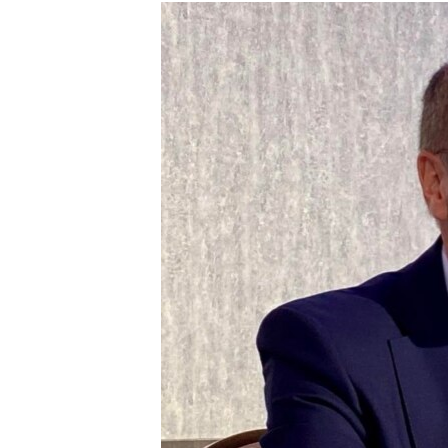
ISPRIČAJ MI
DNEVNO@RSE
SPECIJALI RSE
VIŠE OD NASLOVA
GENOCID U SREBRENICI
POPLAVE I KLIZIŠTA U BIH 2024.
TV LIBERTY
POST SCRIPTUM
MOJA EVROPA
TRI DECENIJE OD RATA U BIH
SVE KARTE DEJTONA
NASTANAK I RASPAD JUGOSLAVIJE