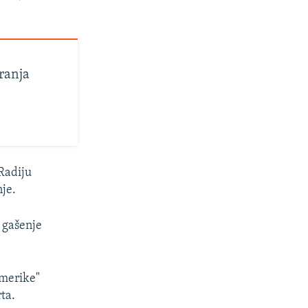
ranja
Radiju
je.
 gašenje
Amerike"
ta.