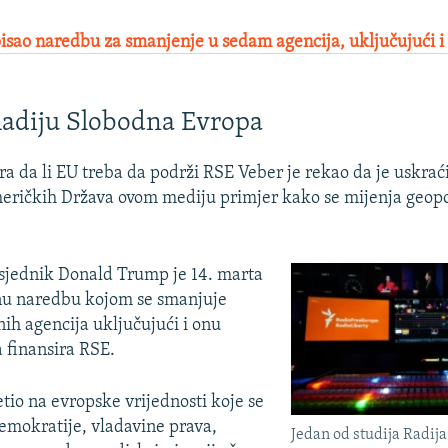
sao naredbu za smanjenje u sedam agencija, uključujući i
adiju Slobodna Evropa
ra da li EU treba da podrži RSE Veber je rekao da je uskra
eričkih Država ovom mediju primjer kako se mijenja geopo
sjednik Donald Trump je 14. marta
šnu naredbu kojom se smanjuje
ih agencija uključujući i onu
 finansira RSE.
etio na evropske vrijednosti koje se
demokratije, vladavine prava,
Jedan od studija Radij