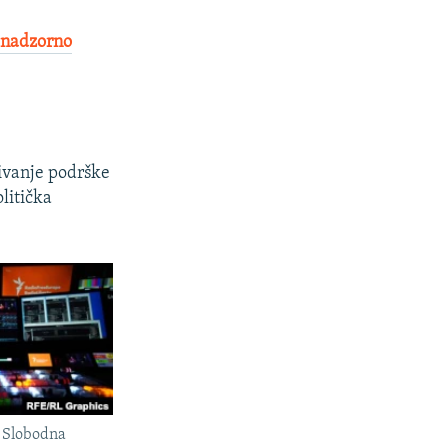
 nadzorno
ćivanje podrške
litička
a Slobodna