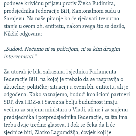
podnese krivičnu prijavu protiv Živka Budimira,
predsjednika Federacije BiH, Kantonalnom sudu u
Sarajevu. Na naše pitanje ko će rješavati trenutno
stanje u ovom bh. entitetu, nakon svega što se desilo,
Nikšić odgovara:
„Sudovi. Nećemo ni sa policijom, ni sa kim drugim
intervenisati.“
Za utorak je bila zakazana i sjednica Parlamenta
Federacije BiH, na kojoj je trebalo da se raspravlja o
aktuelnoj političkoj situaciji u ovom bh. entitetu, ali je
odgođena. Kako saznajemo, budući koalicioni partneri-
SDP, dva HDZ-a i Savez za bolju budućnost imaju
većinu za smjenu ministara u Vladi, ali ne i za smjenu
predsjednika i potpredsjednika Federacije, za šta ima
treba dvije trećine glasova. I dok se čeka da li će
sjednice biti, Zlatko Lagumdžija, čovjek koji je