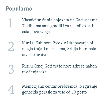
Popularno
1
Vlasnici srušenih objekata na Gazivodama:
'Godinama smo gradili i za nekoliko sati
ostali bez svega'
2
Kurti u Zubinom Potoku: Iskopavanja bi
mogla trajati mjesecima, Srbija bi trebala
otvoriti arhive
3
Rusi u Crnoj Gori traže nove adrese nakon
uvođenja viza
4
Memorijalni centar Srebrenica: Negiranje
genocida poraslo za više od 50 posto