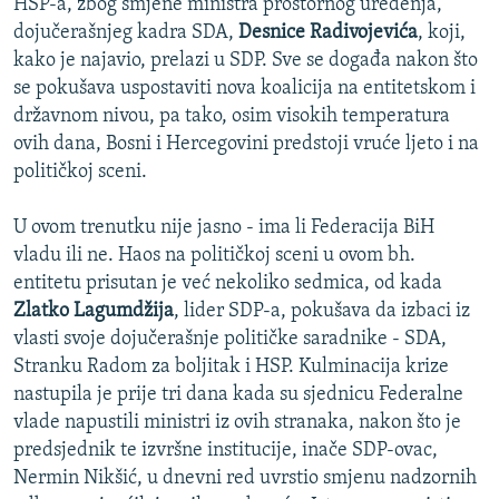
HSP-a, zbog smjene ministra prostornog uređenja,
dojučerašnjeg kadra SDA,
Desnice Radivojevića
, koji,
kako je najavio, prelazi u SDP. Sve se događa nakon što
se pokušava uspostaviti nova koalicija na entitetskom i
državnom nivou, pa tako, osim visokih temperatura
ovih dana, Bosni i Hercegovini predstoji vruće ljeto i na
političkoj sceni.
U ovom trenutku nije jasno - ima li Federacija BiH
vladu ili ne. Haos na političkoj sceni u ovom bh.
entitetu prisutan je već nekoliko sedmica, od kada
Zlatko Lagumdžija
, lider SDP-a, pokušava da izbaci iz
vlasti svoje dojučerašnje političke saradnike - SDA,
Stranku Radom za boljitak i HSP. Kulminacija krize
nastupila je prije tri dana kada su sjednicu Federalne
vlade napustili ministri iz ovih stranaka, nakon što je
predsjednik te izvršne institucije, inače SDP-ovac,
Nermin Nikšić, u dnevni red uvrstio smjenu nadzornih