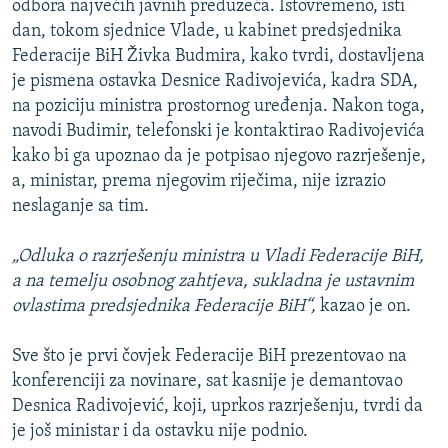
odbora najvećih javnih preduzeća. Istovremeno, isti
dan, tokom sjednice Vlade, u kabinet predsjednika
Federacije BiH Živka Budmira, kako tvrdi, dostavljena
je pismena ostavka Desnice Radivojevića, kadra SDA,
na poziciju ministra prostornog uređenja. Nakon toga,
navodi Budimir, telefonski je kontaktirao Radivojevića
kako bi ga upoznao da je potpisao njegovo razrješenje,
a, ministar, prema njegovim riječima, nije izrazio
neslaganje sa tim.
„Odluka o razrješenju ministra u Vladi Federacije BiH,
a na temelju osobnog zahtjeva, sukladna je ustavnim
ovlastima predsjednika Federacije BiH“,
kazao je on.
Sve što je prvi čovjek Federacije BiH prezentovao na
konferenciji za novinare, sat kasnije je demantovao
Desnica Radivojević, koji, uprkos razrješenju, tvrdi da
je još ministar i da ostavku nije podnio.