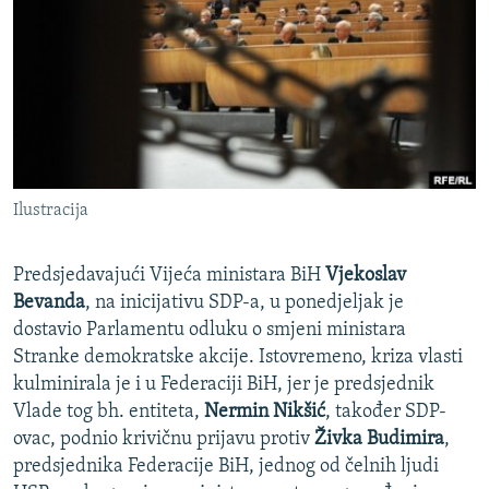
ISPRIČAJ MI
DNEVNO@RSE
SPECIJALI RSE
VIŠE OD NASLOVA
PRATITE NAS
GENOCID U SREBRENICI
Ilustracija
POPLAVE I KLIZIŠTA U BIH 2024.
TV LIBERTY
Sve RFE/RL stranice
Predsjedavajući Vijeća ministara BiH
Vjekoslav
POST SCRIPTUM
Bevanda
, na inicijativu SDP-a, u ponedjeljak je
dostavio Parlamentu odluku o smjeni ministara
MOJA EVROPA
Stranke demokratske akcije. Istovremeno, kriza vlasti
TRI DECENIJE OD RATA U BIH
kulminirala je i u Federaciji BiH, jer je predsjednik
Vlade tog bh. entiteta,
Nermin Nikšić
, također SDP-
SVE KARTE DEJTONA
ovac, podnio krivičnu prijavu protiv
Živka Budimira
,
NASTANAK I RASPAD JUGOSLAVIJE
predsjednika Federacije BiH, jednog od čelnih ljudi