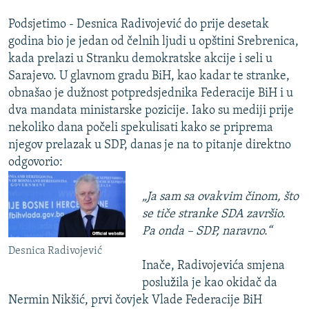
Podsjetimo - Desnica Radivojević do prije desetak
godina bio je jedan od čelnih ljudi u opštini Srebrenica,
kada prelazi u Stranku demokratske akcije i seli u
Sarajevo. U glavnom gradu BiH, kao kadar te stranke,
obnašao je dužnost potpredsjednika Federacije BiH i u
dva mandata ministarske pozicije. Iako su mediji prije
nekoliko dana počeli spekulisati kako se priprema
njegov prelazak u SDP, danas je na to pitanje direktno
odgovorio:
„Ja sam sa ovakvim činom, što
se tiče stranke SDA završio.
Pa onda – SDP, naravno.“
Desnica Radivojević
Inače, Radivojevića smjena
poslužila je kao okidač da
Nermin Nikšić, prvi čovjek Vlade Federacije BiH