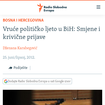
Dostupni
linkovi
Pređite
BOSNA I HERCEGOVINA
na
VIJESTI
Vruće političko ljeto u BiH: Smjene i
glavni
BOSNA I HERCEGOVINA
sadržaj
krivične prijave
SRBIJA
Pređite
na
Dženana Karabegović
KOSOVO
glavnu
25. juni/lipanj, 2012.
CRNA GORA
navigaciju
Pređite
VIZUELNO
Podijelite
na
PODCASTI
VIDEO
pretragu
Dodajte Radio Slobodna Evropa u vaš Google izvor
RAT U UKRAJINI
FOTOGALERIJE
KINA NA BALKANU
INFOGRAFIKE
RSE PRIČE IZ SVIJETA