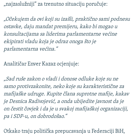
„najzaslužniji“ za trenutno situaciju poručuje:
„Očekujem da ovi koji su izašli, praktično sami podnesu
ostavke, daju mandat premijeru, kako bi mogao u
konsultacijama sa liderima parlamentarne većine
ekipirati vladu koja je odraz onoga što je
parlamentarna većina.“
Analitičar Enver Kazaz ocjenjuje:
„Sad ruše zakon o vladi i donose odluke koje su ne
samo protivzakonite, neko koje su karakteristične za
mafijaške udruge. Kupite člana suprotne mafije, kakav
je Desnica Radivojević, a onda ubijedite javnost da je
on čestit čovjek i da je u svakoj mafijaškoj organizaciji,
pa i SDP-u, on dobrodošao.“
Otkako traju politička prepucavanja u Federaciji BiH,