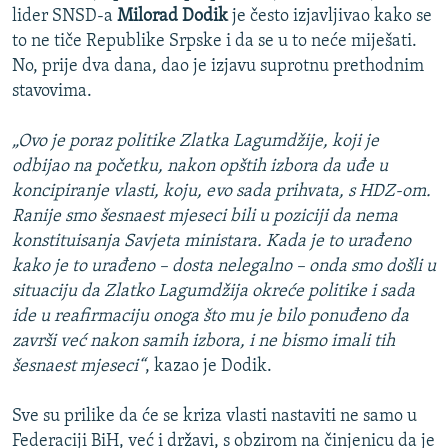
lider SNSD-a
Milorad Dodik
je često izjavljivao kako se
to ne tiče Republike Srpske i da se u to neće miješati.
No, prije dva dana, dao je izjavu suprotnu prethodnim
stavovima.
„Ovo je poraz politike Zlatka Lagumdžije, koji je
odbijao na početku, nakon opštih izbora da uđe u
koncipiranje vlasti, koju, evo sada prihvata, s HDZ-om.
Ranije smo šesnaest mjeseci bili u poziciji da nema
konstituisanja Savjeta ministara. Kada je to urađeno
kako je to urađeno – dosta nelegalno – onda smo došli u
situaciju da Zlatko Lagumdžija okreće politike i sada
ide u reafirmaciju onoga što mu je bilo ponuđeno da
završi već nakon samih izbora, i ne bismo imali tih
šesnaest mjeseci“
, kazao je Dodik.
Sve su prilike da će se kriza vlasti nastaviti ne samo u
Federaciji BiH, već i državi, s obzirom na činjenicu da je