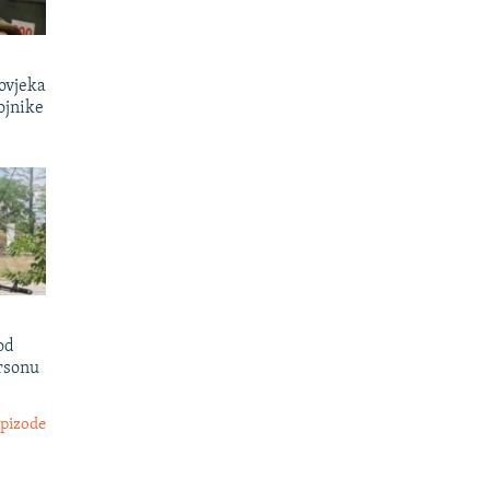
čovjeka
ojnike
od
rsonu
epizode