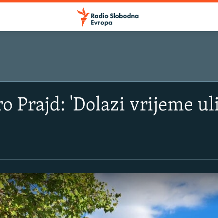
SLUŠAJTE
Prajd: 'Dolazi vrijeme ulic
Apple podcasti
YouTube Music
Spotify
YouTube