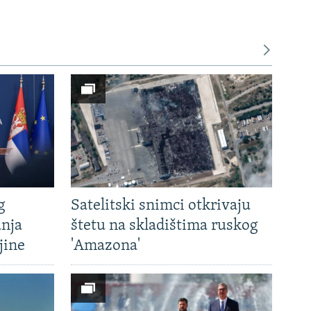
g
Satelitski snimci otkrivaju
anja
štetu na skladištima ruskog
jine
'Amazona'