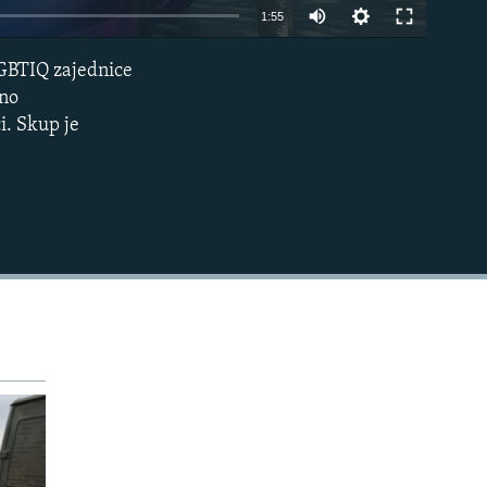
Auto
1:55
240p
LGBTIQ zajednice
EMBED
360p
dno
i. Skup je
480p
720p
1080p
480p