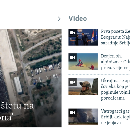
Video
Prva poseta Z
Beogradu: Naja
saradnje Srbij
Doajen bh.
alpinizma: 'Od
pravo vrijeme 
Ukrajina se op
čovjeka koji je
poginule vojni
porodicama
 štetu na
Vatrogasci gas
ona'
Srbiji, dok topl
ne jenjava