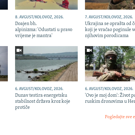
8. AVGUST/KOLOVOZ, 2026.
7. AVGUST/KOLOVOZ, 2026.
Doajen bh.
Ukrajina se oprašta od 
alpinizma: 'Odustati u pravo
koji je vraćao poginule v
vrijeme je mantra'
njihovim porodicama
6. AVGUST/KOLOVOZ, 2026.
6. AVGUST/KOLOVOZ, 2026.
Dunav testira energetsku
'Ovo je moj dom': Život p
e
stabilnost država kroz koje
ruskim dronovima u He
protiče
Pogledajte sve 