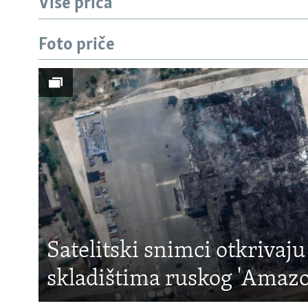
Više priča
Foto priče
Satelitski snimci otkrivaju
skladištima ruskog 'Amaz