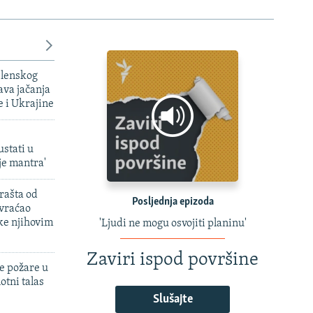
elenskog
va jačanja
e i Ukrajine
ustati u
je mantra'
rašta od
Posljednja epizoda
 vraćao
ke njihovim
'Ljudi ne mogu osvojiti planinu'
Zaviri ispod površine
e požare u
otni talas
Slušajte