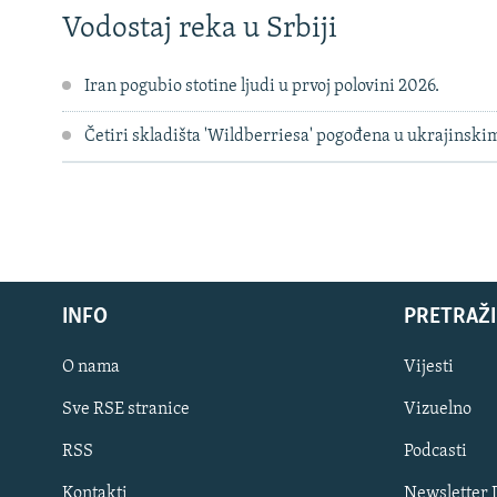
Vodostaj reka u Srbiji
Iran pogubio stotine ljudi u prvoj polovini 2026.
Četiri skladišta 'Wildberriesa' pogođena u ukrajinsk
INFO
PRETRAŽI
O nama
Vijesti
Sve RSE stranice
Vizuelno
PRATITE NAS
RSS
Podcasti
Kontakti
Newsletter