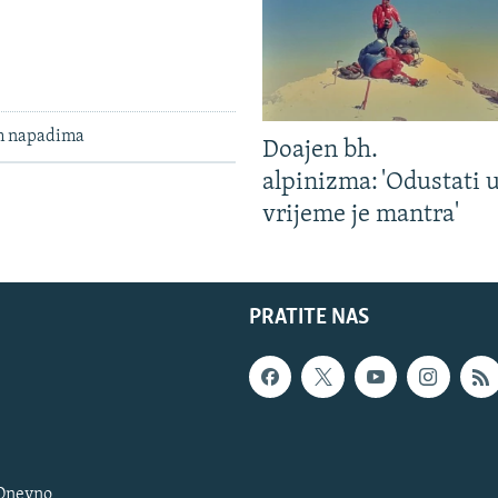
im napadima
Doajen bh.
alpinizma: 'Odustati 
vrijeme je mantra'
PRATITE NAS
 Dnevno