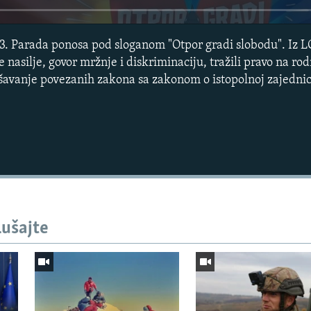
13. Parada ponosa pod sloganom "Otpor gradi slobodu". Iz 
pe nasilje, govor mržnje i diskriminaciju, tražili pravo na ro
avanje povezanih zakona sa zakonom o istopolnoj zajednic
Auto
240p
360p
lušajte
720p
1080p