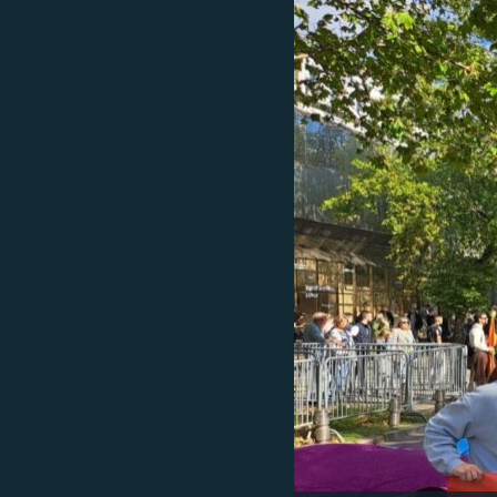
ISPRIČAJ MI
DNEVNO@RSE
SPECIJALI RSE
VIŠE OD NASLOVA
GENOCID U SREBRENICI
POPLAVE I KLIZIŠTA U BIH 2024.
TV LIBERTY
POST SCRIPTUM
MOJA EVROPA
TRI DECENIJE OD RATA U BIH
SVE KARTE DEJTONA
NASTANAK I RASPAD JUGOSLAVIJE