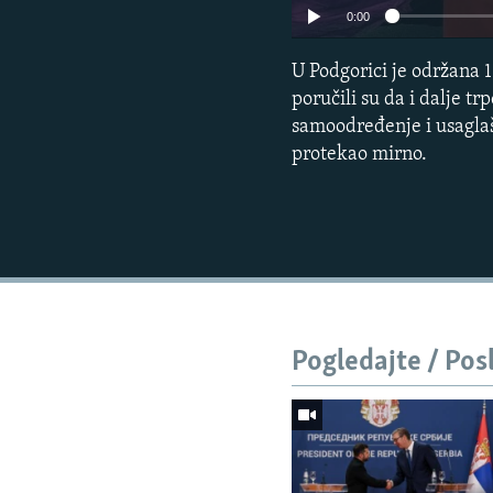
0:00
U Podgorici je održana 
poručili su da i dalje tr
samoodređenje i usaglaš
protekao mirno.
Pogledajte / Pos