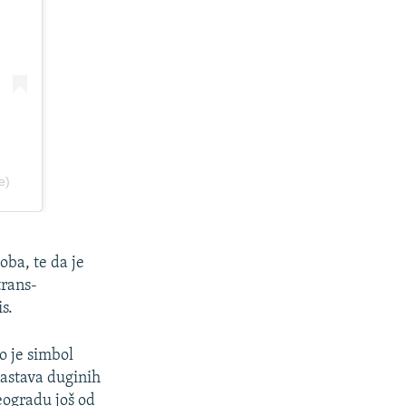
oba, te da je
trans-
s.
o je simbol
astava duginih
eogradu još od