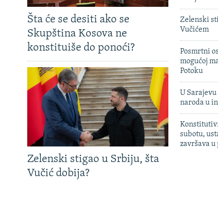
Šta će se desiti ako se
Zelenski st
Vučićem
Skupština Kosova ne
konstituiše do ponoći?
Posmrtni os
mogućoj ma
Potoku
U Sarajevu 
naroda u in
Konstitutiv
subotu, ust
završava u
Zelenski stigao u Srbiju, šta
Vučić dobija?