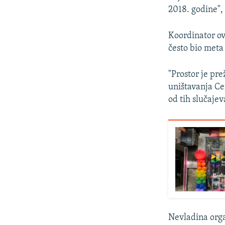
2018. godine", 
Koordinator ov
često bio meta
"Prostor je pre
uništavanja Ce
od tih slučajev
Nevladina orga