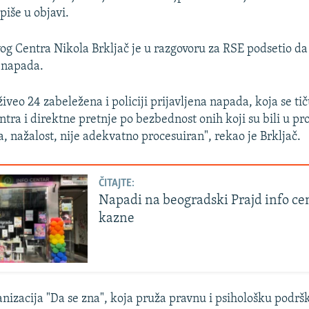
piše u objavi.
og Centra Nikola Brkljač je u razgovoru za RSE podsetio da 
 napada.
živeo 24 zabeležena i policiji prijavljena napada, koja se ti
ntra i direktne pretnje po bezbednost onih koji su bili u pr
a, nažalost, nije adekvatno procesuiran", rekao je Brkljač.
ČITAJTE:
Napadi na beogradski Prajd info ce
kazne
nizacija "Da se zna", koja pruža pravnu i psihološku podr