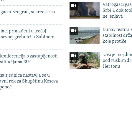
Vatrogasci gas
Srbiji, dok topl
igao u Beograd, susreo se sa
ne jenjava
Dunav testira
taci pronađeni u trećoj
stabilnost drž
sovnoj grobnici u Zubinom
koje protiče
'Ovo je moj dom
konferencija o zastupljenosti
pod ruskim dr
stitucijama BiH
Hersonu
na sjednica nastavlja se u
avni rok za Skupštinu Kosova
 ponoć