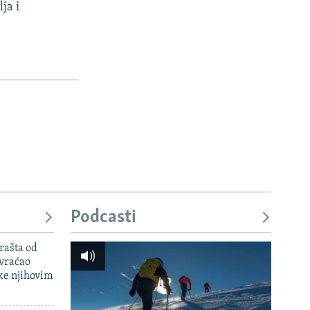
ja i
Podcasti
rašta od
 vraćao
ke njihovim