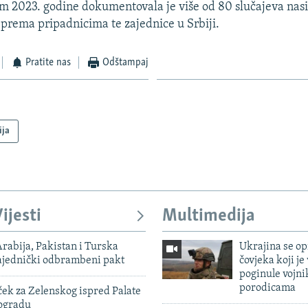
 2023. godine dokumentovala je više od 80 slučajeva nasil
 prema pripadnicima te zajednice u Srbiji.
Pratite nas
Odštampaj
ija
ijesti
Multimedija
rabija, Pakistan i Turska
Ukrajina se op
zajednički odbrambeni pakt
čovjeka koji je
poginule vojni
porodicama
ek za Zelenskog ispred Palate
eogradu