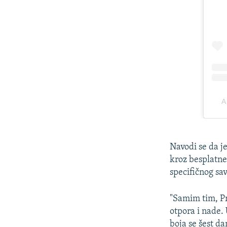
Navodi se da j
kroz besplatne
specifičnog sa
"Samim tim, Pra
otpora i nade.
boja se šest d