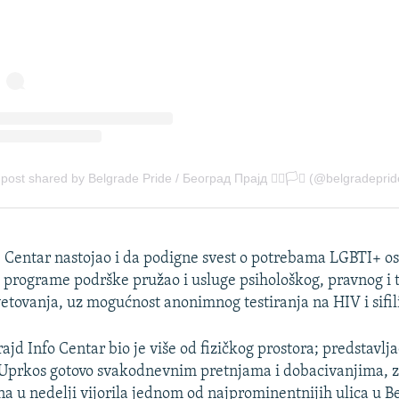
e Centar nastojao i da podigne svest o potrebama LGBTI+ os
 programe podrške pružao i usluge psihološkog, pravnog i 
vetovanja, uz mogućnost anonimnog testiranja na HIV i sifili
jd Info Centar bio je više od fizičkog prostora; predstavlja
 Uprkos gotovo svakodnevnim pretnjama i dobacivanjima, z
ana u nedelji vijorila jednom od najprominentnijih ulica u B