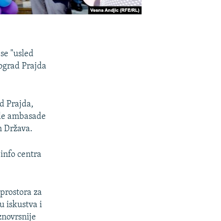
se "usled
eograd Prajda
d Prajda,
rale ambasade
h Država.
info centra
 prostora za
 iskustva i
znovrsnije