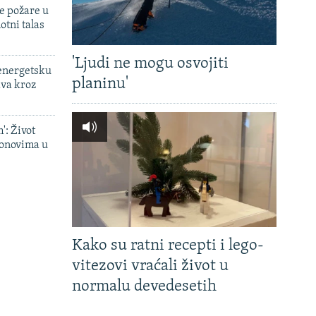
e požare u
otni talas
'Ljudi ne mogu osvojiti
 energetsku
planinu'
ava kroz
': Život
onovima u
Kako su ratni recepti i lego-
vitezovi vraćali život u
normalu devedesetih