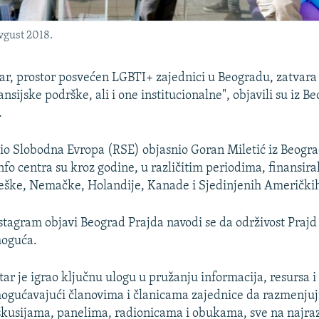
vgust 2018.
tar, prostor posvećen LGBTI+ zajednici u Beogradu, zatvara 
nsijske podrške, ali i one institucionalne", objavili su iz B
.
io Slobodna Evropa (RSE) objasnio Goran Miletić iz Beogra
info centra su kroz godine, u različitim periodima, finansi
eške, Nemačke, Holandije, Kanade i Sjedinjenih Američki
tagram objavi Beograd Prajda navodi se da održivost Prajd 
moguća.
tar je igrao ključnu ulogu u pružanju informacija, resursa i
ogućavajući članovima i članicama zajednice da razmenjuju
skusijama, panelima, radionicama i obukama, sve na najra