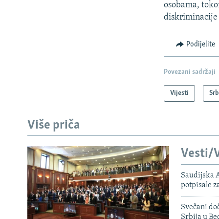
osobama, tokom
diskriminacije
Podijelite
Povezani sadržaji
Vijesti
Srb
Više priča
Vesti/V
Saudijska A
potpisale 
Svečani doč
Srbija u B