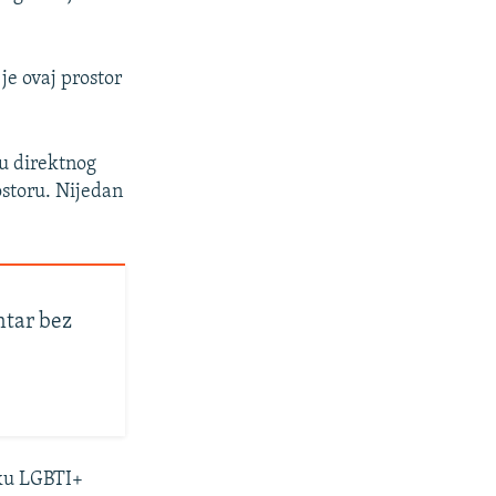
je ovaj prostor
ču direktnog
ostoru. Nijedan
ntar bez
šku LGBTI+