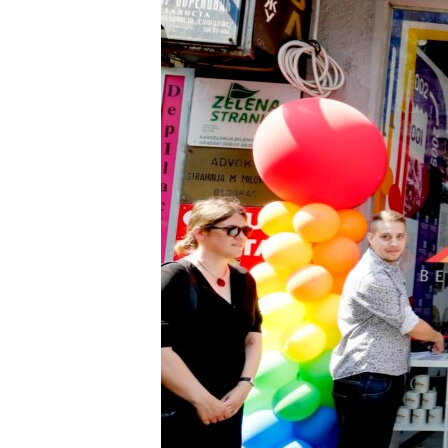
ISPRIČAJ MI
DNEVNO@RSE
SPECIJALI RSE
VIŠE OD NASLOVA
GENOCID U SREBRENICI
POPLAVE I KLIZIŠTA U BIH 2024.
TV LIBERTY
POST SCRIPTUM
MOJA EVROPA
TRI DECENIJE OD RATA U BIH
SVE KARTE DEJTONA
NASTANAK I RASPAD JUGOSLAVIJE