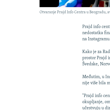
Otvaranje Prajd Info Centra u Beogradu, a
Prajd info cen
nedostatka fina
na Instagramu
Kako je za Rad
prostor Prajd 
Švedske, Norv
Međutim, u Ins
nije više bila 
"Prajd info cen
okupljanje, om
učestvuju u di