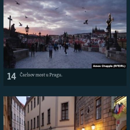
14
Čarlsov most u Pragu.