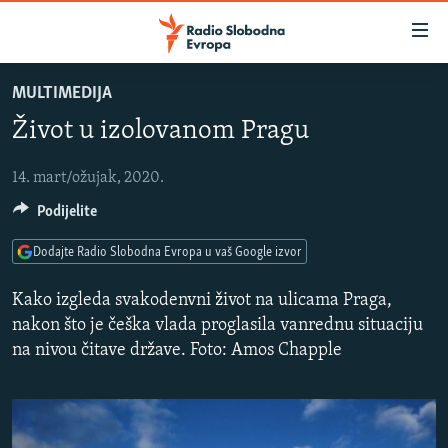
Dostupni
linkovi
Pređite
MULTIMEDIJA
na
VIJESTI
Život u izolovanom Pragu
glavni
BOSNA I HERCEGOVINA
sadržaj
SRBIJA
Pređite
14. mart/ožujak, 2020.
na
Podijelite
KOSOVO
glavnu
CRNA GORA
navigaciju
Dodajte Radio Slobodna Evropa u vaš Google izvor
Pređite
VIZUELNO
Kako izgleda svakodenvni život na ulicama Praga,
na
PODCASTI
VIDEO
nakon što je češka vlada proglasila vanrednu situaciju
pretragu
na nivou čitave države. Foto: Amos Chapple
RAT U UKRAJINI
FOTOGALERIJE
KINA NA BALKANU
INFOGRAFIKE
RSE PRIČE IZ SVIJETA