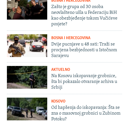
BOSNA I HERCEGOVINA
Zašto je grupa od 30 osoba
neovlašteno ušla u Federaciju BiH
kao obezbjeđenje tokom Vučićeve
posjete?
BOSNA I HERCEGOVINA
Dvije pucnjave u 48 sati: Traži se
procjena bezbjednosti u Istočnom
Sarajevu
AKTUELNO
Na Kosovu iskopavanje grobnice,
šta bi pokazalo otvaranje arhiva u
Srbiji
KOSOVO
Od hapšenja do iskopavanja: Šta se
zna o masovnoj grobnici u Zubinom
Potoku?