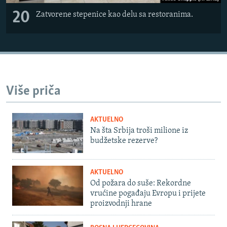
20
Zatvorene stepenice kao delu sa restoranima.
Više priča
AKTUELNO
Na šta Srbija troši milione iz
budžetske rezerve?
AKTUELNO
Od požara do suše: Rekordne
vrućine pogađaju Evropu i prijete
proizvodnji hrane