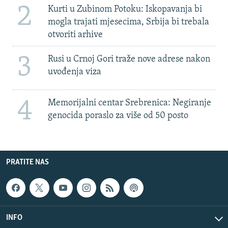
2
Kurti u Zubinom Potoku: Iskopavanja bi
mogla trajati mjesecima, Srbija bi trebala
otvoriti arhive
3
Rusi u Crnoj Gori traže nove adrese nakon
uvođenja viza
4
Memorijalni centar Srebrenica: Negiranje
genocida poraslo za više od 50 posto
PRATITE NAS
INFO