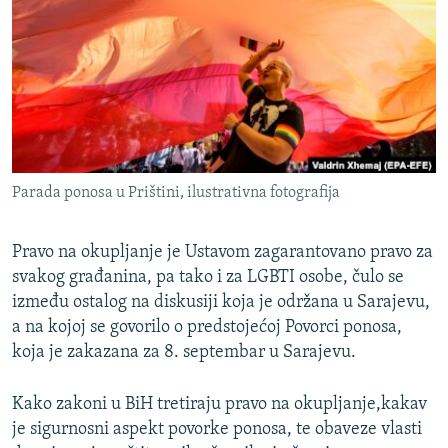
ISPRIČAJ MI
DNEVNO@RSE
SPECIJALI RSE
VIŠE OD NASLOVA
PRATITE NAS
GENOCID U SREBRENICI
Parada ponosa u Prištini, ilustrativna fotografija
POPLAVE I KLIZIŠTA U BIH 2024.
TV LIBERTY
Sve RFE/RL stranice
Pravo na okupljanje je Ustavom zagarantovano pravo za
POST SCRIPTUM
svakog građanina, pa tako i za LGBTI osobe, čulo se
između ostalog na diskusiji koja je održana u Sarajevu,
MOJA EVROPA
a na kojoj se govorilo o predstojećoj Povorci ponosa,
TRI DECENIJE OD RATA U BIH
koja je zakazana za 8. septembar u Sarajevu.
SVE KARTE DEJTONA
Kako zakoni u BiH tretiraju pravo na okupljanje,kakav
NASTANAK I RASPAD JUGOSLAVIJE
je sigurnosni aspekt povorke ponosa, te obaveze vlasti