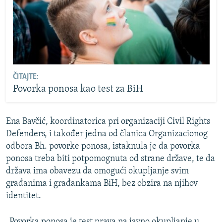
ČITAJTE:
Povorka ponosa kao test za BiH
Ena Bavčić, koordinatorica pri organizaciji Civil Rights
Defenders, i također jedna od članica Organizacionog
odbora Bh. povorke ponosa, istaknula je da povorka
ponosa treba biti potpomognuta od strane države, te da
država ima obavezu da omogući okupljanje svim
građanima i građankama BiH, bez obzira na njihov
identitet.
„Povorka ponosa je test prava na javno okupljanje u