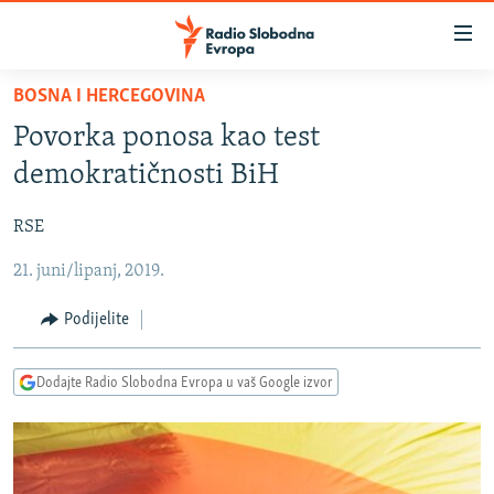
Dostupni
linkovi
Pređite
BOSNA I HERCEGOVINA
na
VIJESTI
Povorka ponosa kao test
glavni
BOSNA I HERCEGOVINA
sadržaj
demokratičnosti BiH
SRBIJA
Pređite
na
RSE
KOSOVO
glavnu
21. juni/lipanj, 2019.
CRNA GORA
navigaciju
Pređite
VIZUELNO
Podijelite
na
PODCASTI
VIDEO
pretragu
Dodajte Radio Slobodna Evropa u vaš Google izvor
RAT U UKRAJINI
FOTOGALERIJE
KINA NA BALKANU
INFOGRAFIKE
RSE PRIČE IZ SVIJETA