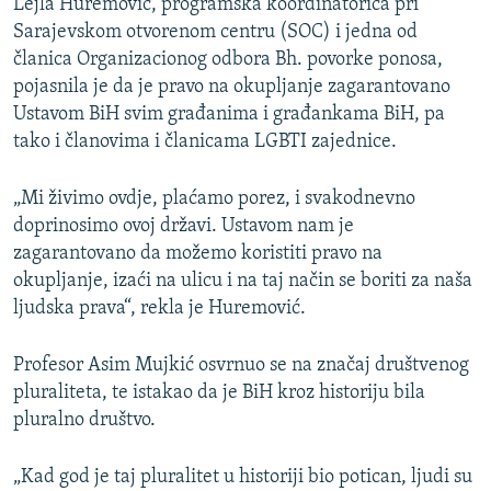
Lejla Huremović, programska koordinatorica pri
Sarajevskom otvorenom centru (SOC) i jedna od
članica Organizacionog odbora Bh. povorke ponosa,
pojasnila je da je pravo na okupljanje zagarantovano
Ustavom BiH svim građanima i građankama BiH, pa
tako i članovima i članicama LGBTI zajednice.
„Mi živimo ovdje, plaćamo porez, i svakodnevno
doprinosimo ovoj državi. Ustavom nam je
zagarantovano da možemo koristiti pravo na
okupljanje, izaći na ulicu i na taj način se boriti za naša
ljudska prava“, rekla je Huremović.
Profesor Asim Mujkić osvrnuo se na značaj društvenog
pluraliteta, te istakao da je BiH kroz historiju bila
pluralno društvo.
„Kad god je taj pluralitet u historiji bio potican, ljudi su