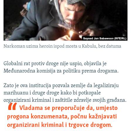
ISPRIČAJ MI
DNEVNO@RSE
SPECIJALI RSE
VIŠE OD NASLOVA
PRATITE NAS
Narkoman uzima heroin ispod mosta u Kabulu, bez datuma
GENOCID U SREBRENICI
POPLAVE I KLIZIŠTA U BIH 2024.
Globalni rat protiv droge nije uspio, objavila je
TV LIBERTY
Sve RFE/RL stranice
Međunarodna komisija za politiku prema drogama.
POST SCRIPTUM
Zato je ova institucija pozvala zemlje da legaliziraju
MOJA EVROPA
marihuanu i druge droge kako bi potkopale
organizirani kriminal i zaštitile zdravlje svojih građana.
TRI DECENIJE OD RATA U BIH
Vladama se preporučuje da, umjesto
SVE KARTE DEJTONA
progona konzumenata, počnu kažnjavati
NASTANAK I RASPAD JUGOSLAVIJE
organizirani kriminal i trgovce drogom.