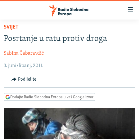
Dostupni
linkovi
Pređite
SVIJET
na
VIJESTI
Posrtanje u ratu protiv droga
glavni
BOSNA I HERCEGOVINA
sadržaj
Sabina Čabaravdić
SRBIJA
Pređite
na
3. juni/lipanj, 2011.
KOSOVO
glavnu
CRNA GORA
navigaciju
Podijelite
Pređite
VIZUELNO
na
Dodajte Radio Slobodna Evropa u vaš Google izvor
PODCASTI
VIDEO
pretragu
RAT U UKRAJINI
FOTOGALERIJE
KINA NA BALKANU
INFOGRAFIKE
RSE PRIČE IZ SVIJETA