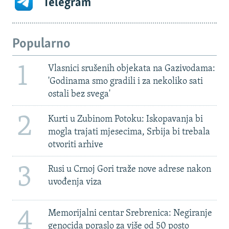
Telegram
Popularno
1
Vlasnici srušenih objekata na Gazivodama:
'Godinama smo gradili i za nekoliko sati
ostali bez svega'
2
Kurti u Zubinom Potoku: Iskopavanja bi
mogla trajati mjesecima, Srbija bi trebala
otvoriti arhive
3
Rusi u Crnoj Gori traže nove adrese nakon
uvođenja viza
4
Memorijalni centar Srebrenica: Negiranje
genocida poraslo za više od 50 posto