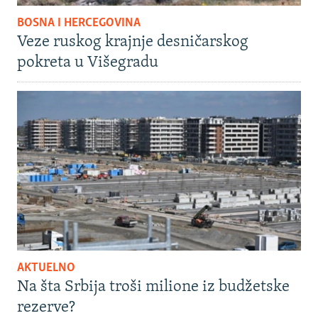
BOSNA I HERCEGOVINA
Veze ruskog krajnje desničarskog
pokreta u Višegradu
AKTUELNO
Na šta Srbija troši milione iz budžetske
rezerve?