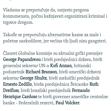
Vladama se preporučuje da, umjesto progona
konzumenata, počnu kažnjavati organizirani kriminal i
trgovce drogom.
Takođe se preporučuju alternativne kazne za male i
početne narkodilere, jer većina tih ljudi nisu gangsteri.
Članovi Globalne komisije su aktualni grčki premijer
George Papandreou
i bivši predsjednici država, bivši
generalni sekretar UN-a
Kofi Annan
, britanski
poduzetnik
Richard Branson
, bivši američki državni
sekretar
George Shultz
, bivši meksički predsjednik
Ernesto Zedillo
, bivša predsjednica Švicarske
Ruth
Dreifuss
, bivši brazilski predsjednik
Fernando
Henrique Cardoso
te bivši guverner američke centralne
banke - Federalnih rezervi,
Paul Volcker
.