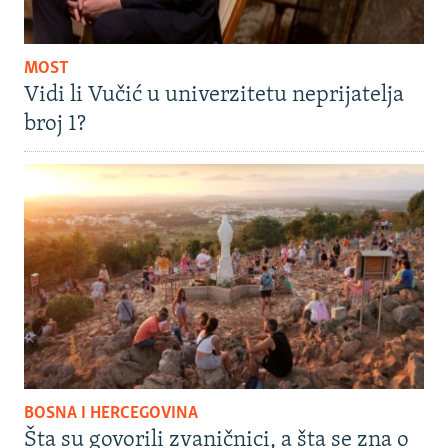
MOST
Vidi li Vučić u univerzitetu neprijatelja
broj 1?
BOSNA I HERCEGOVINA
Šta su govorili zvaničnici, a šta se zna o