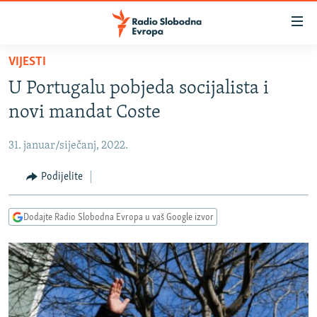
Dostupni
linkovi
Pređite
VIJESTI
na
VIJESTI
U Portugalu pobjeda socijalista i
glavni
BOSNA I HERCEGOVINA
sadržaj
novi mandat Coste
SRBIJA
Pređite
na
31. januar/siječanj, 2022.
KOSOVO
glavnu
CRNA GORA
Podijelite
navigaciju
Pređite
VIZUELNO
na
Dodajte Radio Slobodna Evropa u vaš Google izvor
PODCASTI
VIDEO
pretragu
RAT U UKRAJINI
FOTOGALERIJE
KINA NA BALKANU
INFOGRAFIKE
RSE PRIČE IZ SVIJETA