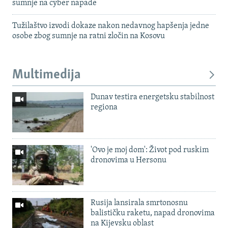
sumnje na cyber napade
Tužilaštvo izvodi dokaze nakon nedavnog hapšenja jedne
osobe zbog sumnje na ratni zločin na Kosovu
Multimedija
Dunav testira energetsku stabilnost
regiona
'Ovo je moj dom': Život pod ruskim
dronovima u Hersonu
Rusija lansirala smrtonosnu
balističku raketu, napad dronovima
na Kijevsku oblast