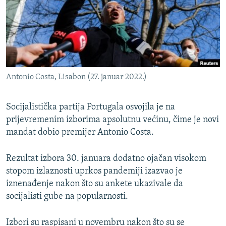
ISPRIČAJ MI
DNEVNO@RSE
SPECIJALI RSE
VIŠE OD NASLOVA
PRATITE NAS
Antonio Costa, Lisabon (27. januar 2022.)
GENOCID U SREBRENICI
POPLAVE I KLIZIŠTA U BIH 2024.
Socijalistička partija Portugala osvojila je na
TV LIBERTY
prijevremenim izborima apsolutnu većinu, čime je novi
Sve RFE/RL stranice
mandat dobio premijer Antonio Costa.
POST SCRIPTUM
MOJA EVROPA
Rezultat izbora 30. januara dodatno ojačan visokom
stopom izlaznosti uprkos pandemiji izazvao je
TRI DECENIJE OD RATA U BIH
iznenađenje nakon što su ankete ukazivale da
SVE KARTE DEJTONA
socijalisti gube na popularnosti.
NASTANAK I RASPAD JUGOSLAVIJE
Izbori su raspisani u novembru nakon što su se