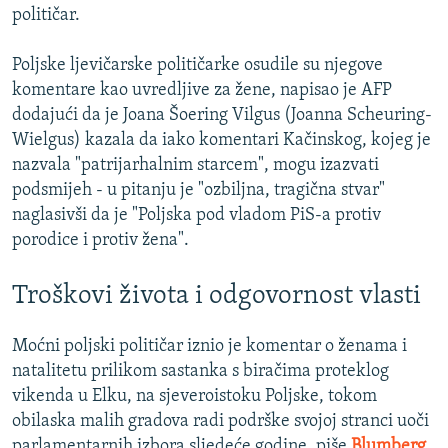
političar.
Poljske ljevičarske političarke osudile su njegove
komentare kao uvredljive za žene, napisao je AFP
dodajući da je Joana Šoering Vilgus (Joanna Scheuring-
Wielgus) kazala da iako komentari Kačinskog, kojeg je
nazvala "patrijarhalnim starcem", mogu izazvati
podsmijeh - u pitanju je "ozbiljna, tragična stvar"
naglasivši da je "Poljska pod vladom PiS-a protiv
porodice i protiv žena".
Troškovi života i odgovornost vlasti
Moćni poljski političar iznio je komentar o ženama i
natalitetu prilikom sastanka s biračima proteklog
vikenda u Elku, na sjeveroistoku Poljske, tokom
obilaska malih gradova radi podrške svojoj stranci uoči
parlamentarnih izbora sljedeće godine, piše
Blumberg