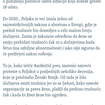
u podizanju porodice usred inflacije koja doseže gotovo
18 odsto.
Do 2020., Poljska je već imala jedan od
najrestriktivnijih zakona o abortusu u Evropi, gdje je
prekid trudnoće bio dozvoljen u vrlo malom broju
slučajeva. Zatim je zakonom određeno da žene ne
smiju prekidati trudnoću čak ni u slučajevima kada
fetus ima ozbiljne abnormalnosti i iako nije sigurno da
će preživjeti nakon rođenja.
To je, kako ističe Asošiejtid pres, izazvalo najveće
proteste u Poljskoj u posljednjih nekoliko decenija,
koje je predvodio Ženski štrajk. Od tada je bilo
slučajeva smrti trudnica jer su se ljekari, kako navode
organizacije za prava žena, plašili da prekinu trudnoću
čak i kada bi život žene bio ugrožen.