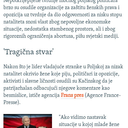
Nepotkrijepljene tvrdnje moćnog poljskog političara
brzo su osudile organizacije za zaštitu ženskih prava i
opozicija uz tvrdnje da dio odgovornosti za nisku stopu
nataliteta snosi vlast zbog nepovoljne ekonomske
situacije, nedostatka stambenog prostora, ali i zbog
rigoroznih ograničenja abortusa, pišu svjetski mediji.
'Tragična stvar'
Nakon što je lider vladajuće stranke u Poljskoj za nizak
natalitet okrivio žene koje piju, političari iz opozicije,
aktivisti i slavne ličnosti osudili su Kačinskog da je
patrijarhalan odbacujući njegove komentare kao
besmislice, ističe agencija
Frans pres
(Agence France-
Presse).
"Ako vidimo nastavak
situacije u kojoj mlade žene