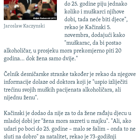
do 25. godine piju jednako
koliko i muškarci njihove
dobi, tada neće biti djece",
Jaroslaw Kaczynski
rekao je Kačinski 5.
novembra, dodajući kako
"muškarac, da bi postao
alkoholičar, u prosjeku mora prekomjerno piti 20
godina... dok žena samo dvije."
Čelnik desničarske stranke također je rekao da njegove
informacije dolaze od doktora koji je "uspio izliječiti
trećinu svojih muških pacijenata alkoholičara, ali
nijednu ženu".
Kačinski je dodao da nije za to da žene rađaju djecu u
mladoj dobi jer "žena mora sazreti u majku". "Ali, ako
udari po boci do 25. godine – malo se šalim – onda to ne
sluti na dobro" za natalitet, rekao je 73-godišnji