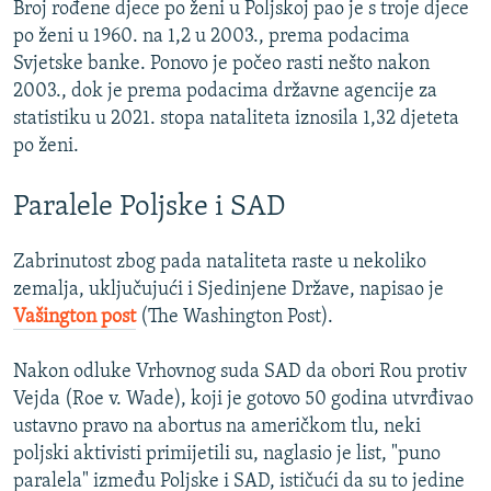
Broj rođene djece po ženi u Poljskoj pao je s troje djece
po ženi u 1960. na 1,2 u 2003., prema podacima
Svjetske banke. Ponovo je počeo rasti nešto nakon
2003., dok je prema podacima državne agencije za
statistiku u 2021. stopa nataliteta iznosila 1,32 djeteta
po ženi.
Paralele Poljske i SAD
Zabrinutost zbog pada nataliteta raste u nekoliko
zemalja, uključujući i Sjedinjene Države, napisao je
Vašington post
(The Washington Post).
Nakon odluke Vrhovnog suda SAD da obori Rou protiv
Vejda (Roe v. Wade), koji je gotovo 50 godina utvrđivao
ustavno pravo na abortus na američkom tlu, neki
poljski aktivisti primijetili su, naglasio je list, "puno
paralela" između Poljske i SAD, ističući da su to jedine