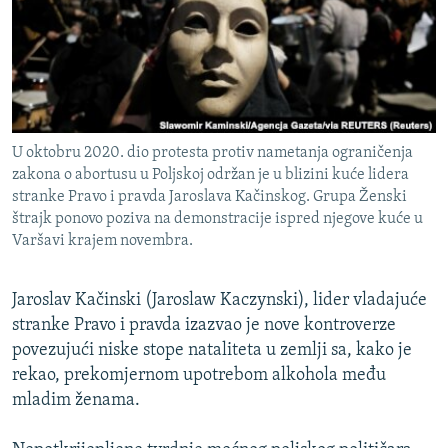
ISPRIČAJ MI
DNEVNO@RSE
SPECIJALI RSE
VIŠE OD NASLOVA
PRATITE NAS
U oktobru 2020. dio protesta protiv nametanja ograničenja
GENOCID U SREBRENICI
zakona o abortusu u Poljskoj održan je u blizini kuće lidera
stranke Pravo i pravda Jaroslava Kačinskog. Grupa Ženski
POPLAVE I KLIZIŠTA U BIH 2024.
štrajk ponovo poziva na demonstracije ispred njegove kuće u
TV LIBERTY
Sve RFE/RL stranice
Varšavi krajem novembra.
POST SCRIPTUM
Jaroslav Kačinski (Jaroslaw Kaczynski), lider vladajuće
MOJA EVROPA
stranke Pravo i pravda izazvao je nove kontroverze
TRI DECENIJE OD RATA U BIH
povezujući niske stope nataliteta u zemlji sa, kako je
rekao, prekomjernom upotrebom alkohola među
SVE KARTE DEJTONA
mladim ženama.
NASTANAK I RASPAD JUGOSLAVIJE