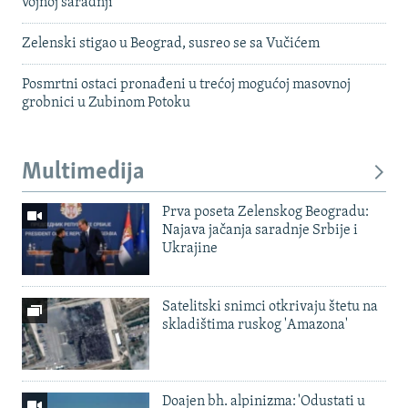
vojnoj saradnji
Zelenski stigao u Beograd, susreo se sa Vučićem
Posmrtni ostaci pronađeni u trećoj mogućoj masovnoj
grobnici u Zubinom Potoku
Multimedija
Prva poseta Zelenskog Beogradu:
Najava jačanja saradnje Srbije i
Ukrajine
Satelitski snimci otkrivaju štetu na
skladištima ruskog 'Amazona'
Doajen bh. alpinizma: 'Odustati u