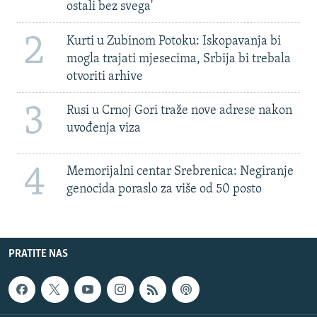
ostali bez svega'
2
Kurti u Zubinom Potoku: Iskopavanja bi
mogla trajati mjesecima, Srbija bi trebala
otvoriti arhive
3
Rusi u Crnoj Gori traže nove adrese nakon
uvođenja viza
4
Memorijalni centar Srebrenica: Negiranje
genocida poraslo za više od 50 posto
PRATITE NAS