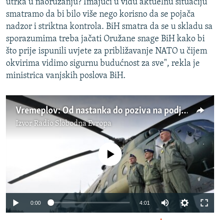
utrka u naoružanju? Imajući u vidu aktuelnu situaciju
smatramo da bi bilo više nego korisno da se pojača
nadzor i striktna kontrola. BiH smatra da se u skladu sa
sporazumima treba jačati Oružane snage BiH kako bi
što prije ispunili uvjete za približavanje NATO u čijem
okvirima vidimo sigurnu budućnost za sve", rekla je
ministrica vanjskih poslova BiH.
Vremeplov: Od nastanka do poziva na podjelu vojske BiH
Izvor
Radio Slobodna Evropa
No media source currently available
0:00
4:01