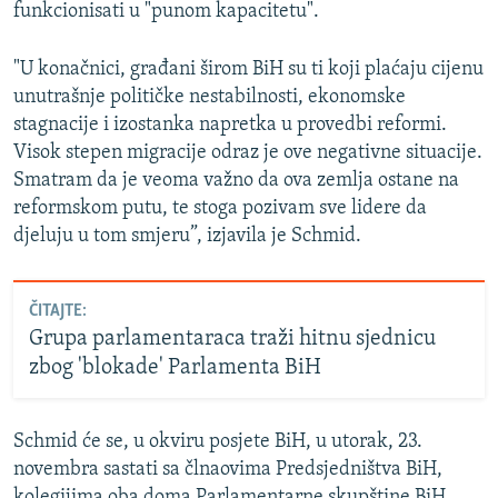
funkcionisati u "punom kapacitetu".
"U konačnici, građani širom BiH su ti koji plaćaju cijenu
unutrašnje političke nestabilnosti, ekonomske
stagnacije i izostanka napretka u provedbi reformi.
Visok stepen migracije odraz je ove negativne situacije.
Smatram da je veoma važno da ova zemlja ostane na
reformskom putu, te stoga pozivam sve lidere da
djeluju u tom smjeru”, izjavila je Schmid.
ČITAJTE:
Grupa parlamentaraca traži hitnu sjednicu
zbog 'blokade' Parlamenta BiH
Schmid će se, u okviru posjete BiH, u utorak, 23.
novembra sastati sa člnaovima Predsjedništva BiH,
kolegijima oba doma Parlamentarne skupštine BiH,