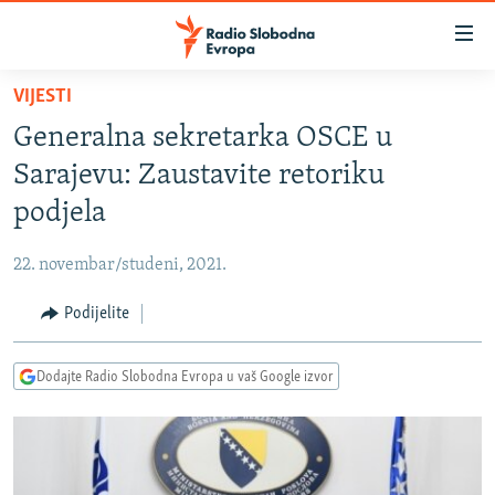
Dostupni
linkovi
Pređite
VIJESTI
na
VIJESTI
Generalna sekretarka OSCE u
glavni
BOSNA I HERCEGOVINA
sadržaj
Sarajevu: Zaustavite retoriku
SRBIJA
Pređite
podjela
na
KOSOVO
glavnu
22. novembar/studeni, 2021.
CRNA GORA
navigaciju
Pređite
Podijelite
VIZUELNO
na
PODCASTI
VIDEO
pretragu
Dodajte Radio Slobodna Evropa u vaš Google izvor
RAT U UKRAJINI
FOTOGALERIJE
KINA NA BALKANU
INFOGRAFIKE
RSE PRIČE IZ SVIJETA