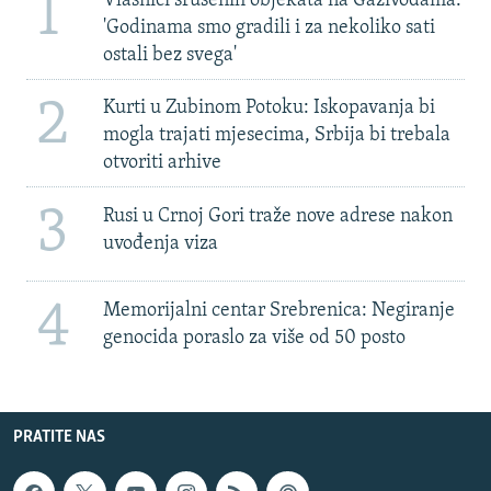
1
Vlasnici srušenih objekata na Gazivodama:
'Godinama smo gradili i za nekoliko sati
ostali bez svega'
2
Kurti u Zubinom Potoku: Iskopavanja bi
mogla trajati mjesecima, Srbija bi trebala
otvoriti arhive
3
Rusi u Crnoj Gori traže nove adrese nakon
uvođenja viza
4
Memorijalni centar Srebrenica: Negiranje
genocida poraslo za više od 50 posto
PRATITE NAS