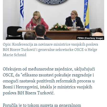
ISPRIČAJ MI
DNEVNO@RSE
SPECIJALI RSE
VIŠE OD NASLOVA
PRATITE NAS
GENOCID U SREBRENICI
Opis: Konferencija za novinare ministrice vanjskih poslova
POPLAVE I KLIZIŠTA U BIH 2024.
BiH Bisere Turković i generalne sekretarke OSCE-a Helge
Marie Schmid
TV LIBERTY
Sve RFE/RL stranice
POST SCRIPTUM
Očekujem od međunarodne zajednice, uključujući
MOJA EVROPA
OSCE, da "efikasno zaustavi pokušaje razgradnje i
omogući nastavak pozitivnih reformskih procesa u
TRI DECENIJE OD RATA U BIH
Bosni i Hercegovini, istakla je ministrica vanjskih
SVE KARTE DEJTONA
poslova BiH Bisera Turković.
NASTANAK I RASPAD JUGOSLAVIJE
Poručila je to tokom susreta sa generalnom