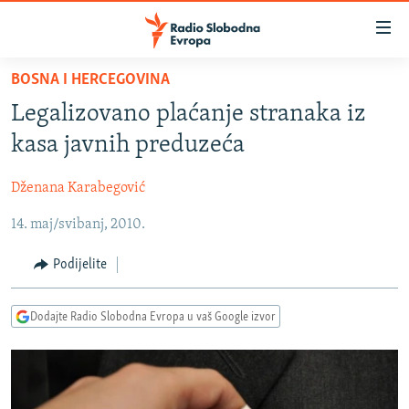
Dostupni
linkovi
Pređite
BOSNA I HERCEGOVINA
na
VIJESTI
Legalizovano plaćanje stranaka iz
glavni
BOSNA I HERCEGOVINA
sadržaj
kasa javnih preduzeća
SRBIJA
Pređite
na
Dženana Karabegović
KOSOVO
glavnu
14. maj/svibanj, 2010.
CRNA GORA
navigaciju
Pređite
VIZUELNO
Podijelite
na
PODCASTI
VIDEO
pretragu
Dodajte Radio Slobodna Evropa u vaš Google izvor
RAT U UKRAJINI
FOTOGALERIJE
KINA NA BALKANU
INFOGRAFIKE
RSE PRIČE IZ SVIJETA