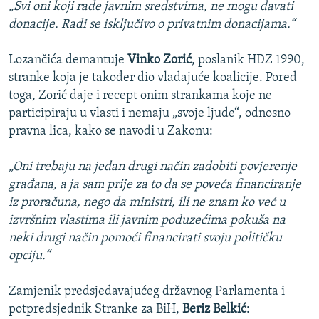
„Svi oni koji rade javnim sredstvima, ne mogu davati
donacije. Radi se isključivo o privatnim donacijama.“
Lozančića demantuje
Vinko Zorić
, poslanik HDZ 1990,
stranke koja je također dio vladajuće koalicije. Pored
toga, Zorić daje i recept onim strankama koje ne
participiraju u vlasti i nemaju „svoje ljude“, odnosno
pravna lica, kako se navodi u Zakonu:
„Oni trebaju na jedan drugi način zadobiti povjerenje
građana, a ja sam prije za to da se poveća financiranje
iz proračuna, nego da ministri, ili ne znam ko već u
izvršnim vlastima ili javnim poduzećima pokuša na
neki drugi način pomoći financirati svoju političku
opciju.“
Zamjenik predsjedavajućeg državnog Parlamenta i
potpredsjednik Stranke za BiH,
Beriz Belkić
: