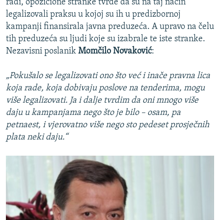
radi, opozicione stranke tvrde da su na taj način
legalizovali praksu u kojoj su ih u predizbornoj
kampanji finansirala javna preduzeća. A upravo na čelu
tih preduzeća su ljudi koje su izabrale te iste stranke.
Nezavisni poslanik
Momčilo Novaković
:
„Pokušalo se legalizovati ono što već i inače pravna lica
koja rade, koja dobivaju poslove na tenderima, mogu
više legalizovati. Ja i dalje tvrdim da oni mnogo više
daju u kampanjama nego što je bilo – osam, pa
petnaest, i vjerovatno više nego sto pedeset prosječnih
plata neki daju.“