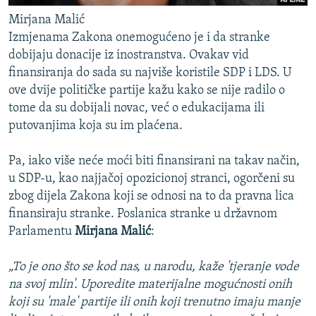
Mirjana Malić
Izmjenama Zakona onemogućeno je i da stranke
dobijaju donacije iz inostranstva. Ovakav vid
finansiranja do sada su najviše koristile SDP i LDS. U
ove dvije političke partije kažu kako se nije radilo o
tome da su dobijali novac, već o edukacijama ili
putovanjima koja su im plaćena.
Pa, iako više neće moći biti finansirani na takav način,
u SDP-u, kao najjačoj opozicionoj stranci, ogorčeni su
zbog dijela Zakona koji se odnosi na to da pravna lica
finansiraju stranke. Poslanica stranke u državnom
Parlamentu
Mirjana Malić
:
„To je ono što se kod nas, u narodu, kaže 'tjeranje vode
na svoj mlin'. Uporedite materijalne mogućnosti onih
koji su 'male' partije ili onih koji trenutno imaju manje