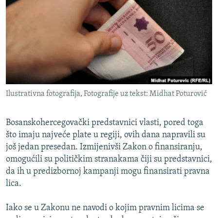
ISPRIČAJ MI
DNEVNO@RSE
SPECIJALI RSE
VIŠE OD NASLOVA
PRATITE NAS
GENOCID U SREBRENICI
Ilustrativna fotografija, Fotografije uz tekst: Midhat Poturović
POPLAVE I KLIZIŠTA U BIH 2024.
TV LIBERTY
Sve RFE/RL stranice
Bosanskohercegovački predstavnici vlasti, pored toga
POST SCRIPTUM
što imaju najveće plate u regiji, ovih dana napravili su
još jedan presedan. Izmijenivši Zakon o finansiranju,
MOJA EVROPA
omogućili su političkim stranakama čiji su predstavnici,
TRI DECENIJE OD RATA U BIH
da ih u predizbornoj kampanji mogu finansirati pravna
lica.
SVE KARTE DEJTONA
NASTANAK I RASPAD JUGOSLAVIJE
Iako se u Zakonu ne navodi o kojim pravnim licima se