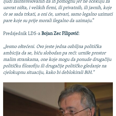
ljudi zainteresovanih da ih pomognu jer ne očekuju za
uzvrat ništa, i velikih firmi, ili privatnih, ili javnih, koje
će se sada trkati, a oni će, ustvari, samo legalno uzimati
pare koje su prije morali ilegalno da uzimaju
.“
Predsjednik LDS-a
Bojan Zec Filipović
:
„Jesmo oštećeni. Ovo jeste jedna ozbiljna politička
ambicija da se, biću slobodan pa reći: urniše prostor
malim strankama, one koje mogu da ponude drugačiju
političku filozofiju ili drugačije političko gledanje na
cjelokupnu situaciju, kako bi deblokirali BiH.“