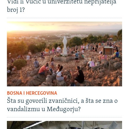
Vidi li Vučić u univerzitetu neprijatelja
broj 1?
BOSNA I HERCEGOVINA
Šta su govorili zvaničnici, a šta se zna o
vandalizmu u Međugorju?