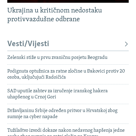
Ukrajina u kritičnom nedostaku
protivvazdušne odbrane
Vesti/Vijesti
Zelenski stiže u prvu zvaničnu posjetu Beogradu
Podignuta optužnica za ratne zločine u Đakovici protiv 20
osoba, uključujući Radoičića
SAD uputile zahtev za izručenje iranskog hakera
uhapšenog u Crnoj Gori
Državljaninu Srbije određen pritvor u Hrvatskoj zbog
sumnje na cyber napade
Tužilaštvo izvodi dokaze nakon nedavnog hapšenja jedne