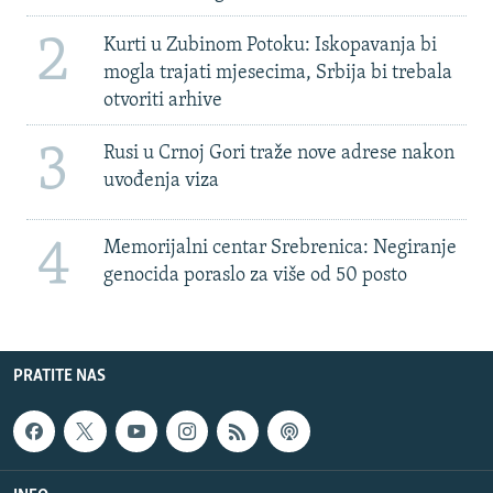
2
Kurti u Zubinom Potoku: Iskopavanja bi
mogla trajati mjesecima, Srbija bi trebala
otvoriti arhive
3
Rusi u Crnoj Gori traže nove adrese nakon
uvođenja viza
4
Memorijalni centar Srebrenica: Negiranje
genocida poraslo za više od 50 posto
PRATITE NAS