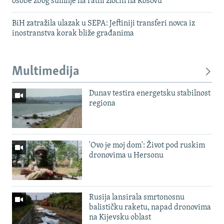
osobe zbog sumnje na ratni zločin na Kosovu
BiH zatražila ulazak u SEPA: Jeftiniji transferi novca iz
inostranstva korak bliže građanima
Multimedija
Dunav testira energetsku stabilnost
regiona
'Ovo je moj dom': Život pod ruskim
dronovima u Hersonu
Rusija lansirala smrtonosnu
balističku raketu, napad dronovima
na Kijevsku oblast