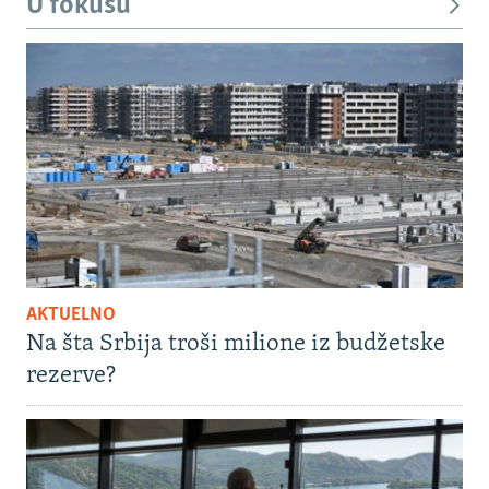
U fokusu
AKTUELNO
Na šta Srbija troši milione iz budžetske
rezerve?