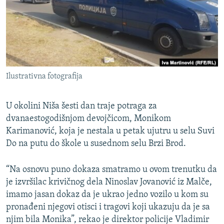
ISPRIČAJ MI
DNEVNO@RSE
SPECIJALI RSE
VIŠE OD NASLOVA
PRATITE NAS
Ilustrativna fotografija
GENOCID U SREBRENICI
POPLAVE I KLIZIŠTA U BIH 2024.
U okolini Niša šesti dan traje potraga za
TV LIBERTY
dvanaestogodišnjom devojčicom, Monikom
Sve RFE/RL stranice
Karimanović, koja je nestala u petak ujutru u selu Suvi
POST SCRIPTUM
Do na putu do škole u susednom selu Brzi Brod.
MOJA EVROPA
“Na osnovu puno dokaza smatramo u ovom trenutku da
TRI DECENIJE OD RATA U BIH
je izvršilac krivičnog dela Ninoslav Jovanović iz Malče,
SVE KARTE DEJTONA
imamo jasan dokaz da je ukrao jedno vozilo u kom su
pronađeni njegovi otisci i tragovi koji ukazuju da je sa
NASTANAK I RASPAD JUGOSLAVIJE
njim bila Monika”, rekao je direktor policije Vladimir