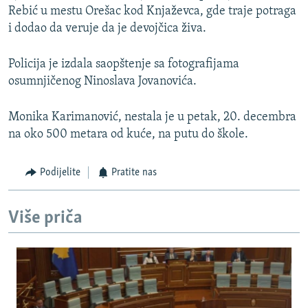
Rebić u mestu Orešac kod Knjaževca, gde traje potraga
i dodao da veruje da je devojčica živa.
Policija je izdala saopštenje sa fotografijama
osumnjičenog Ninoslava Jovanovića.
Monika Karimanović, nestala je u petak, 20. decembra
na oko 500 metara od kuće, na putu do škole.
Podijelite
Pratite nas
Više priča