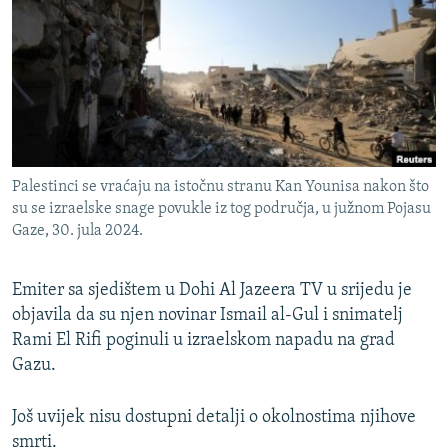
ISPRIČAJ MI
DNEVNO@RSE
SPECIJALI RSE
VIŠE OD NASLOVA
PRATITE NAS
GENOCID U SREBRENICI
Palestinci se vraćaju na istočnu stranu Kan Younisa nakon što
POPLAVE I KLIZIŠTA U BIH 2024.
su se izraelske snage povukle iz tog područja, u južnom Pojasu
Gaze, 30. jula 2024.
TV LIBERTY
Sve RFE/RL stranice
POST SCRIPTUM
Emiter sa sjedištem u Dohi Al Jazeera TV u srijedu je
MOJA EVROPA
objavila da su njen novinar Ismail al-Gul i snimatelj
Rami El Rifi poginuli u izraelskom napadu na grad
TRI DECENIJE OD RATA U BIH
Gazu.
SVE KARTE DEJTONA
NASTANAK I RASPAD JUGOSLAVIJE
Još uvijek nisu dostupni detalji o okolnostima njihove
smrti.