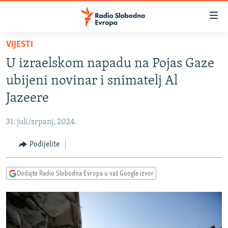
Dostupni
linkovi
Pređite
VIJESTI
na
VIJESTI
U izraelskom napadu na Pojas Gaze
glavni
BOSNA I HERCEGOVINA
sadržaj
ubijeni novinar i snimatelj Al
SRBIJA
Pređite
Jazeere
na
KOSOVO
glavnu
31. juli/srpanj, 2024.
CRNA GORA
navigaciju
Pređite
Podijelite
VIZUELNO
na
PODCASTI
VIDEO
pretragu
Dodajte Radio Slobodna Evropa u vaš Google izvor
RAT U UKRAJINI
FOTOGALERIJE
KINA NA BALKANU
INFOGRAFIKE
RSE PRIČE IZ SVIJETA