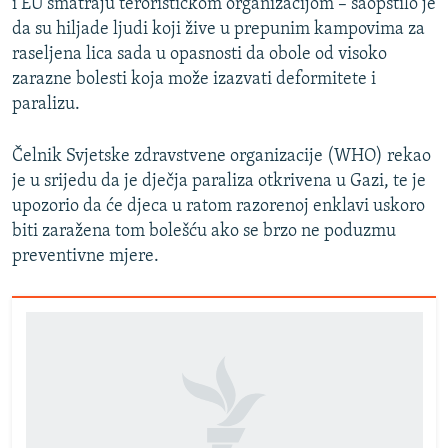
i EU smatraju terorističkom organizacijom – saopštilo je
da su hiljade ljudi koji žive u prepunim kampovima za
raseljena lica sada u opasnosti da obole od visoko
zarazne bolesti koja može izazvati deformitete i
paralizu.
Čelnik Svjetske zdravstvene organizacije (WHO) rekao
je u srijedu da je dječja paraliza otkrivena u Gazi, te je
upozorio da će djeca u ratom razorenoj enklavi uskoro
biti zaražena tom bolešću ako se brzo ne poduzmu
preventivne mjere.