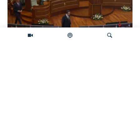
Koliko je izgledan sporazum sa
Samoopredjeljenjem?
Pretraživač