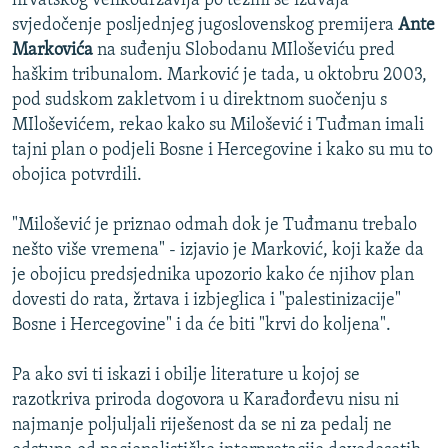
hrvatskog velikodržavlja po težini se izdvaja
svjedočenje posljednjeg jugoslovenskog premijera
Ante
Markovića
na suđenju Slobodanu MIloševiću pred
haškim tribunalom. Marković je tada, u oktobru 2003,
pod sudskom zakletvom i u direktnom suočenju s
MIloševićem, rekao kako su Milošević i Tuđman imali
tajni plan o podjeli Bosne i Hercegovine i kako su mu to
obojica potvrdili.
"Milošević je priznao odmah dok je Tuđmanu trebalo
nešto više vremena" - izjavio je Marković, koji kaže da
je obojicu predsjednika upozorio kako će njihov plan
dovesti do rata, žrtava i izbjeglica i "palestinizacije"
Bosne i Hercegovine" i da će biti "krvi do koljena".
Pa ako svi ti iskazi i obilje literature u kojoj se
razotkriva priroda dogovora u Karađorđevu nisu ni
najmanje poljuljali riješenost da se ni za pedalj ne