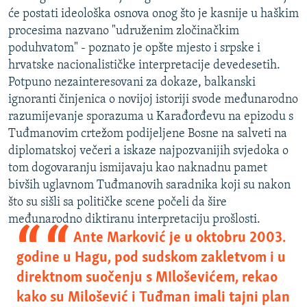
će postati ideološka osnova onog što je kasnije u haškim
procesima nazvano "udruženim zločinačkim
poduhvatom" - poznato je opšte mjesto i srpske i
hrvatske nacionalističke interpretacije devedesetih.
Potpuno nezainteresovani za dokaze, balkanski
ignoranti činjenica o novijoj istoriji svode međunarodno
razumijevanje sporazuma u Karađorđevu na epizodu s
Tuđmanovim crtežom podijeljene Bosne na salveti na
diplomatskoj večeri a iskaze najpozvanijih svjedoka o
tom dogovaranju ismijavaju kao naknadnu pamet
bivših uglavnom Tuđmanovih saradnika koji su nakon
što su sišli sa političke scene počeli da šire
međunarodno diktiranu interpretaciju prošlosti.
Ante Marković je u oktobru 2003.
godine u Hagu, pod sudskom zakletvom i u
direktnom suočenju s MIloševićem, rekao
kako su Milošević i Tuđman imali tajni plan