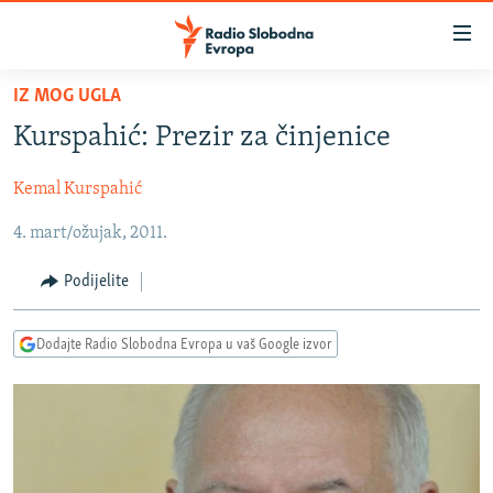
Dostupni
linkovi
Pređite
IZ MOG UGLA
na
VIJESTI
Kurspahić: Prezir za činjenice
glavni
BOSNA I HERCEGOVINA
sadržaj
Kemal Kurspahić
SRBIJA
Pređite
na
4. mart/ožujak, 2011.
KOSOVO
glavnu
CRNA GORA
navigaciju
Podijelite
Pređite
VIZUELNO
na
Dodajte Radio Slobodna Evropa u vaš Google izvor
PODCASTI
VIDEO
pretragu
RAT U UKRAJINI
FOTOGALERIJE
KINA NA BALKANU
INFOGRAFIKE
RSE PRIČE IZ SVIJETA