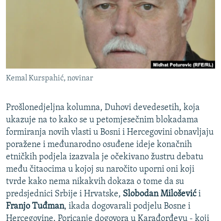
ISPRIČAJ MI
DNEVNO@RSE
SPECIJALI RSE
VIŠE OD NASLOVA
PRATITE NAS
Kemal Kurspahić, novinar
GENOCID U SREBRENICI
POPLAVE I KLIZIŠTA U BIH 2024.
Prošlonedjeljna kolumna, Duhovi devedesetih, koja
TV LIBERTY
Sve RFE/RL stranice
ukazuje na to kako se u petomjesečnim blokadama
formiranja novih vlasti u Bosni i Hercegovini obnavljaju
POST SCRIPTUM
poražene i međunarodno osuđene ideje konačnih
MOJA EVROPA
etničkih podjela izazvala je očekivano žustru debatu
među čitaocima u kojoj su naročito uporni oni koji
TRI DECENIJE OD RATA U BIH
tvrde kako nema nikakvih dokaza o tome da su
SVE KARTE DEJTONA
predsjednici Srbije i Hrvatske,
Slobodan Milošević
i
NASTANAK I RASPAD JUGOSLAVIJE
Franjo Tuđman
, ikada dogovarali podjelu Bosne i
Hercegovine. Poricanje dogovora u Karađorđevu - koji