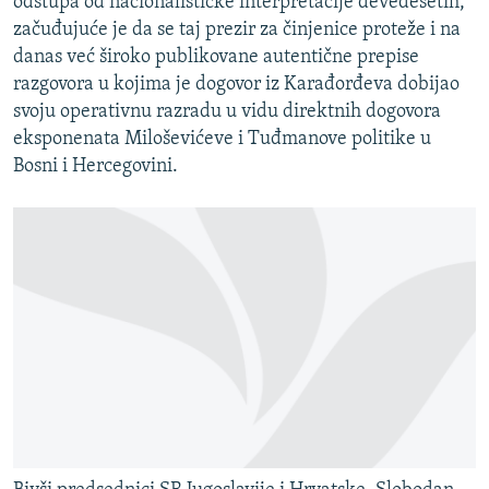
odstupa od nacionalističke interpretacije devedesetih,
začuđujuće je da se taj prezir za činjenice proteže i na
danas već široko publikovane autentične prepise
razgovora u kojima je dogovor iz Karađorđeva dobijao
svoju operativnu razradu u vidu direktnih dogovora
eksponenata Miloševićeve i Tuđmanove politike u
Bosni i Hercegovini.