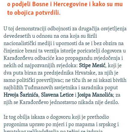
o podjeli Bosne i Hercegovine i kako su mu
to obojica potvrdili.
U toj demonstraciji odbojnosti za drugačija osvjetljenja
devedesetih u odnosu na ona koja su širili
nacionalistički mediji i upornosti da se i bez obzira na
činjenice brani ta verzija istorije poricatelji dogovora u
Karađorđevu odbaciće kao propagandu svjedočenja i
nekih od najpozvanijih svjedoka:
Stipe Mesić
, koji je
dva puta biran za predsjednika Hrvatske, za njih je
samo politički prevrtljivac; ne tiču ih se ni iskazi bivših
najbližih Tuđmanovih savjetnika i saradnika poput
Hrvoja Šarinića
,
Slavena Letice
i
Josipa Manolića
; za
njih se Karađorđevo jednostavno nikada nije desilo.
Iz tog obilja iskaza o dogovoru koji je prethodio
progonima upravo po mjeri i po mapama i srpskog i