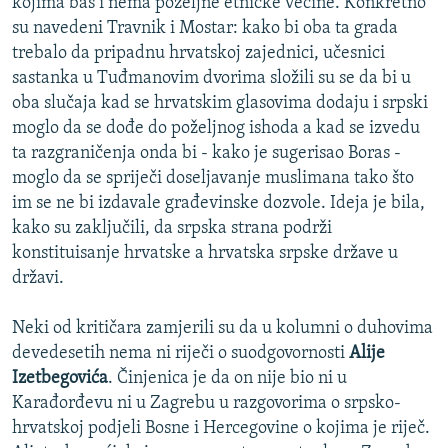
kojima baš i nema poželjne etničke većine. Konkretno
su navedeni Travnik i Mostar: kako bi oba ta grada
trebalo da pripadnu hrvatskoj zajednici, učesnici
sastanka u Tuđmanovim dvorima složili su se da bi u
oba slučaja kad se hrvatskim glasovima dodaju i srpski
moglo da se dođe do poželjnog ishoda a kad se izvedu
ta razgraničenja onda bi - kako je sugerisao Boras -
moglo da se spriječi doseljavanje muslimana tako što
im se ne bi izdavale građevinske dozvole. Ideja je bila,
kako su zaključili, da srpska strana podrži
konstituisanje hrvatske a hrvatska srpske države u
državi.
Neki od kritičara zamjerili su da u kolumni o duhovima
devedesetih nema ni riječi o suodgovornosti
Alije
Izetbegovića
. Činjenica je da on nije bio ni u
Karađorđevu ni u Zagrebu u razgovorima o srpsko-
hrvatskoj podjeli Bosne i Hercegovine o kojima je riječ.