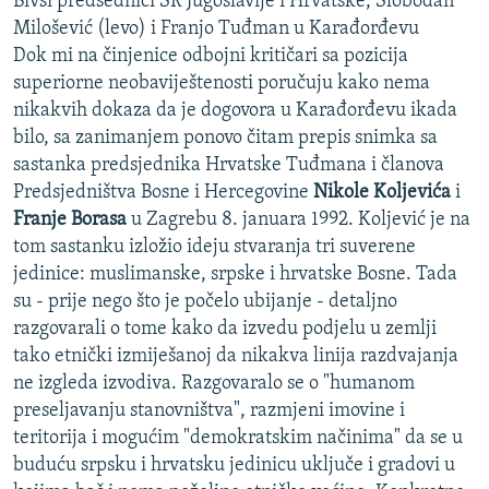
Bivši predsednici SR Jugoslavije i Hrvatske, Slobodan
Milošević (levo) i Franjo Tuđman u Karađorđevu
Dok mi na činjenice odbojni kritičari sa pozicija
superiorne neobaviještenosti poručuju kako nema
nikakvih dokaza da je dogovora u Karađorđevu ikada
bilo, sa zanimanjem ponovo čitam prepis snimka sa
sastanka predsjednika Hrvatske Tuđmana i članova
Predsjedništva Bosne i Hercegovine
Nikole Koljevića
i
Franje Borasa
u Zagrebu 8. januara 1992. Koljević je na
tom sastanku izložio ideju stvaranja tri suverene
jedinice: muslimanske, srpske i hrvatske Bosne. Tada
su - prije nego što je počelo ubijanje - detaljno
razgovarali o tome kako da izvedu podjelu u zemlji
tako etnički izmiješanoj da nikakva linija razdvajanja
ne izgleda izvodiva. Razgovaralo se o "humanom
preseljavanju stanovništva", razmjeni imovine i
teritorija i mogućim "demokratskim načinima" da se u
buduću srpsku i hrvatsku jedinicu uključe i gradovi u