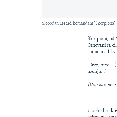
Slobodan Medić, komandant "Škorpiona"
Škorpioni, od 
Osnovani sa ci
snimcima likvi
„Brže, brže... 
uzdaju...“
(Upozorenje: s
U pohod su kre