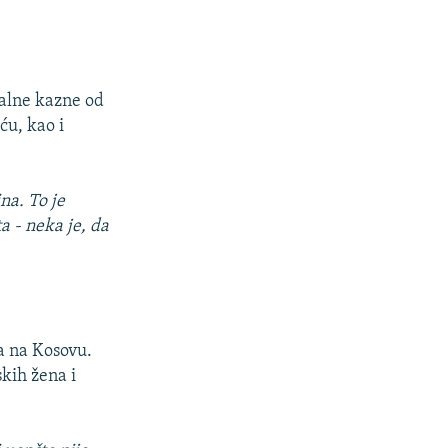
malne kazne od
u, kao i
na. To je
a - neka je, da
a na Kosovu.
skih žena i