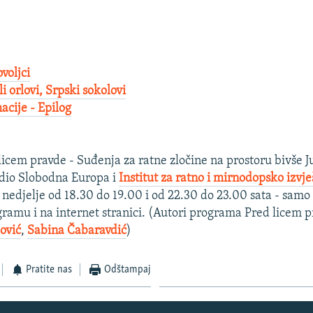
voljci
li orlovi, Srpski sokolovi
acije - Epilog
icem pravde - Suđenja za ratne zločine na prostoru bivše J
dio Slobodna Europa i
Institut za ratno i mirnodopsko izvj
nedjelje od 18.30 do 19.00 i od 22.30 do 23.00 sata - sam
ramu i na internet stranici. (Autori programa Pred licem p
ović
,
Sabina Čabaravdić
)
Pratite nas
Odštampaj