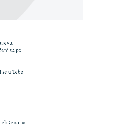
dujevu.
ćeni su po
i se u Tebe
abeleženo na