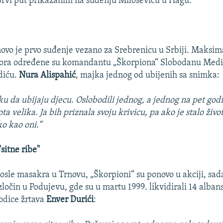
rvi put prikazanim na suđenju Miloševiću u Hagu:
ovo je prvo suđenje vezano za Srebrenicu u Srbiji. Maksi
vora određene su komandantu „Škorpiona“ Slobodanu Medić
diću.
Nura Alispahić
, majka jednog od ubijenih sa snimka:
ku da ubijaju djecu. Oslobodili jednog, a jednog na pet godi
a velika. Ja bih priznala svoju krivicu, pa ako je stalo život
o kao oni.“
sitne ribe"
posle masakra u Trnovu, „Škorpioni“ su ponovo u akciji, sad
ločin u Podujevu, gde su u martu 1999. likvidirali 14 alban
odice žrtava
Enver Durići
: