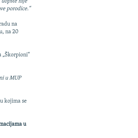
 uopšte nije
ove porodice.“
gradu na
u, na 20
 „Škorpioni“
ani u MUP
 u kojima se
ormacijama u