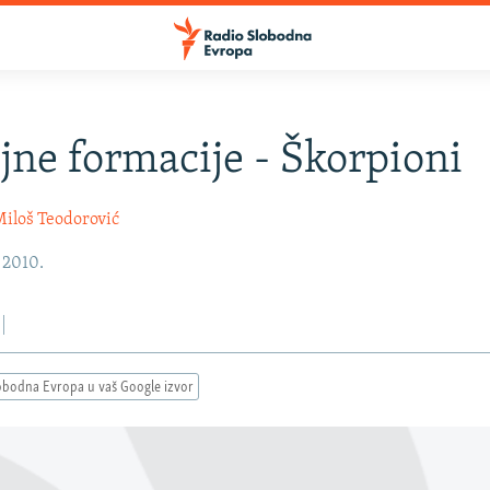
jne formacije - Škorpioni
iloš Teodorović
, 2010.
obodna Evropa u vaš Google izvor