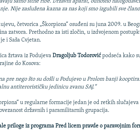
avaju samo sitne ribe. Državni aparat, odnosno nalogodavci
nje. Nije zaslužena kazna za nas koji smo izgubili sve član
dujevu, četvorica „Škorpiona“ osuđeni su juna 2009. u Beo
na zatvora. Prethodno za isti zločin, u izdvojenom postupk
je i Saša Cvjetan.
ca žrtava iz Podujeva
Dragoljub Todorović
podseća kako su
Krajine do Kosova:
na pre nego što su došli u Podujevo u Prolom banji kooptir
alnu antiterorističku jedinicu zvanu SAJ.“
orpiona“ u regularne formacije jedan je od retkih slučajeva
ovezanost državnih i paramilitarnih grupacija.
stale priloge iz programa Pred licem pravde o paravojnim f