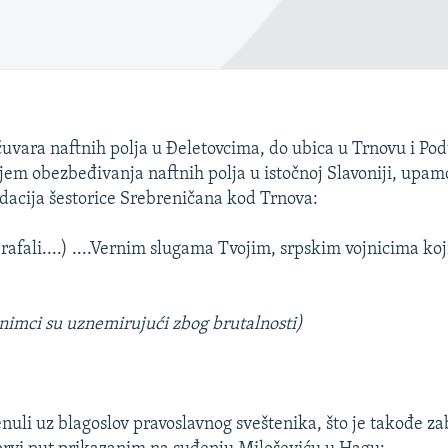
čuvara naftnih polja u Đeletovcima, do ubica u Trnovu i Po
ljem obezbeđivanja naftnih polja u istočnoj Slavoniji, upam
dacija šestorice Srebreničana kod Trnova:
( rafali....) ....Vernim slugama Tvojim, srpskim vojnicima koj
nimci su uznemirujući zbog brutalnosti)
nuli uz blagoslov pravoslavnog sveštenika, što je takođe z