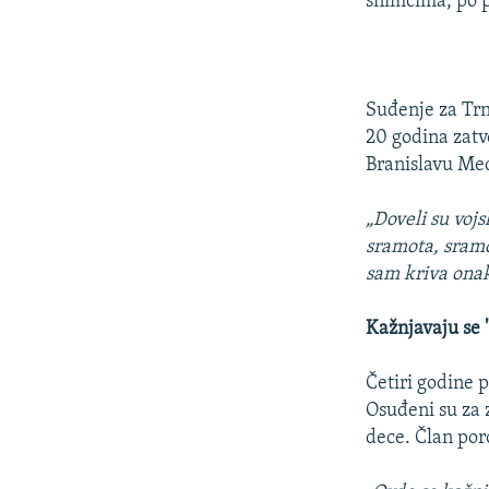
snimcima, po p
Suđenje za Trn
20 godina zat
Branislavu Me
„Doveli su vojs
sramota, sramot
sam kriva onak
Kažnjavaju se "
Četiri godine 
Osuđeni su za z
dece. Član por