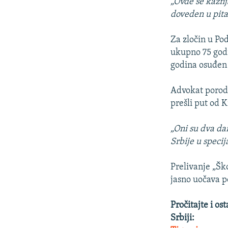
„Ovde se kažnj
doveden u pita
Za zločin u Po
ukupno 75 godi
godina osuđen 
Advokat porodi
prešli put od 
„Oni su dva da
Srbije u specij
Prelivanje „Šk
jasno uočava p
Pročitajte i o
Srbiji: