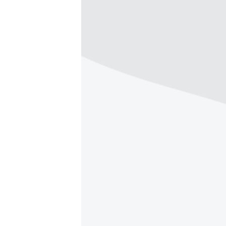
ISPRIČAJ MI
DNEVNO@RSE
SPECIJALI RSE
VIŠE OD NASLOVA
GENOCID U SREBRENICI
POPLAVE I KLIZIŠTA U BIH 2024.
TV LIBERTY
POST SCRIPTUM
MOJA EVROPA
TRI DECENIJE OD RATA U BIH
SVE KARTE DEJTONA
NASTANAK I RASPAD JUGOSLAVIJE