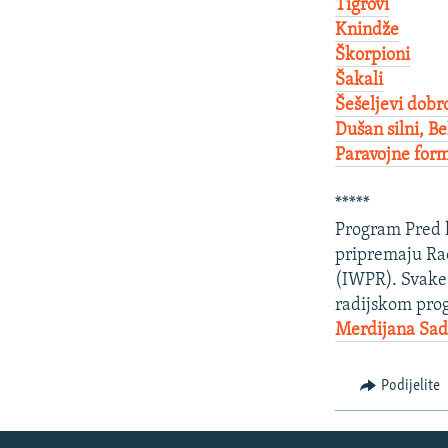
Tigrovi
Knindže
Škorpioni
Šakali
Šešeljevi dobro
Dušan silni, Be
Paravojne form
*****
Program Pred l
pripremaju Ra
(IWPR). Svake 
radijskom prog
Merdijana Sad
Podijelite