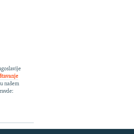
ugoslavije
eštavanje
o u našem
ravde: