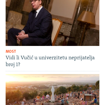
MOST
Vidi li Vučić u univerzitetu neprijatelja
broj 1?