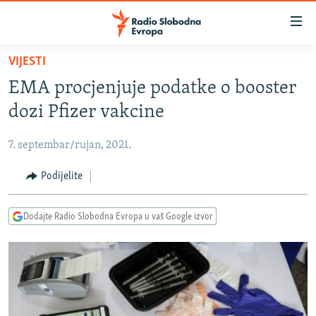
Dostupni
linkovi
Pređite
VIJESTI
na
VIJESTI
EMA procjenjuje podatke o booster
glavni
BOSNA I HERCEGOVINA
sadržaj
dozi Pfizer vakcine
SRBIJA
Pređite
na
7. septembar/rujan, 2021.
KOSOVO
glavnu
CRNA GORA
Podijelite
navigaciju
Pređite
VIZUELNO
na
Dodajte Radio Slobodna Evropa u vaš Google izvor
PODCASTI
VIDEO
pretragu
RAT U UKRAJINI
FOTOGALERIJE
KINA NA BALKANU
INFOGRAFIKE
RSE PRIČE IZ SVIJETA