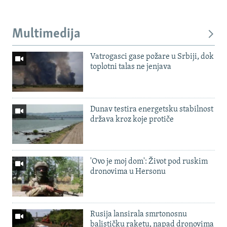
Multimedija
Vatrogasci gase požare u Srbiji, dok
toplotni talas ne jenjava
Dunav testira energetsku stabilnost
država kroz koje protiče
'Ovo je moj dom': Život pod ruskim
dronovima u Hersonu
Rusija lansirala smrtonosnu
balističku raketu, napad dronovima