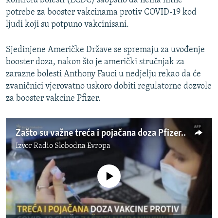
kontrolu bolesti (ECDC) saopštio da nema hitne
potrebe za booster vakcinama protiv COVID-19 kod
ljudi koji su potpuno vakcinisani.
Sjedinjene Američke Države se spremaju za uvođenje
booster doza, nakon što je američki stručnjak za
zarazne bolesti Anthony Fauci u nedjelju rekao da će
zvaničnici vjerovatno uskoro dobiti regulatorne dozvole
za booster vakcine Pfizer.
Zašto su važne treća i pojačana doza Pfizer-BioNTech i Moderna vakcine?
Izvor
Radio Slobodna Evropa
No media source currently available