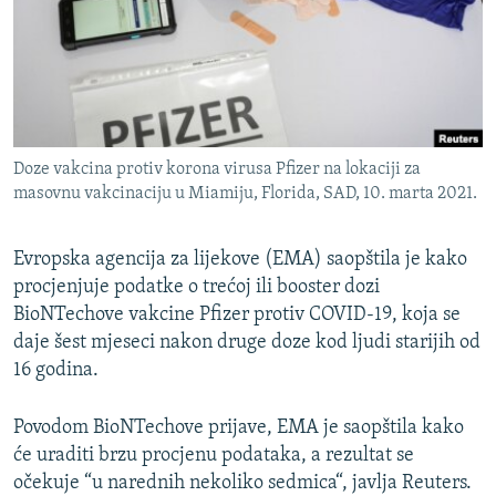
ISPRIČAJ MI
DNEVNO@RSE
SPECIJALI RSE
VIŠE OD NASLOVA
PRATITE NAS
Doze vakcina protiv korona virusa Pfizer na lokaciji za
GENOCID U SREBRENICI
masovnu vakcinaciju u Miamiju, Florida, SAD, 10. marta 2021.
POPLAVE I KLIZIŠTA U BIH 2024.
Evropska agencija za lijekove (EMA) saopštila je kako
TV LIBERTY
Sve RFE/RL stranice
procjenjuje podatke o trećoj ili booster dozi
POST SCRIPTUM
BioNTechove vakcine Pfizer protiv COVID-19, koja se
MOJA EVROPA
daje šest mjeseci nakon druge doze kod ljudi starijih od
16 godina.
TRI DECENIJE OD RATA U BIH
SVE KARTE DEJTONA
Povodom BioNTechove prijave, EMA je saopštila kako
će uraditi brzu procjenu podataka, a rezultat se
NASTANAK I RASPAD JUGOSLAVIJE
očekuje “u narednih nekoliko sedmica“, javlja Reuters.