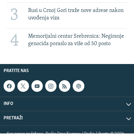
3
Rusi u Crnoj Gori traže nove adrese nakon
uvođenja viza
4
Memorijalni centar Srebrenica: Negiranje
genocida poraslo za više od 50 posto
PRATITE NAS
INFO
PRETRAŽI
Sva prava zadržana. Radio Free Europe / Radio Liberty © 2026