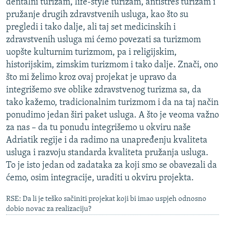
dentalni turizam, life-style turizam, antistres turizam i
pružanje drugih zdravstvenih usluga, kao što su
pregledi i tako dalje, ali taj set medicinskih i
zdravstvenih usluga mi ćemo povezati sa turizmom
uopšte kulturnim turizmom, pa i religijskim,
historijskim, zimskim turizmom i tako dalje. Znači, ono
što mi želimo kroz ovaj projekat je upravo da
integrišemo sve oblike zdravstvenog turizma sa, da
tako kažemo, tradicionalnim turizmom i da na taj način
ponudimo jedan širi paket usluga. A što je veoma važno
za nas – da tu ponudu integrišemo u okviru naše
Adriatik regije i da radimo na unapređenju kvaliteta
usluga i razvoju standarda kvaliteta pružanja usluga.
To je isto jedan od zadataka za koji smo se obavezali da
ćemo, osim integracije, uraditi u okviru projekta.
RSE: Da li je teško sačiniti projekat koji bi imao uspjeh odnosno
dobio novac za realizaciju?