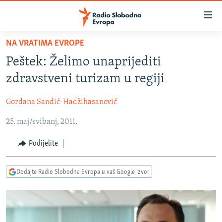
Dostupni
linkovi
Pređite
NA VRATIMA EVROPE
na
VIJESTI
Peštek: Želimo unaprijediti
glavni
BOSNA I HERCEGOVINA
sadržaj
zdravstveni turizam u regiji
SRBIJA
Pređite
na
Gordana Sandić-Hadžihasanović
KOSOVO
glavnu
25. maj/svibanj, 2011.
CRNA GORA
navigaciju
Pređite
VIZUELNO
Podijelite
na
PODCASTI
VIDEO
pretragu
Dodajte Radio Slobodna Evropa u vaš Google izvor
RAT U UKRAJINI
FOTOGALERIJE
KINA NA BALKANU
INFOGRAFIKE
RSE PRIČE IZ SVIJETA