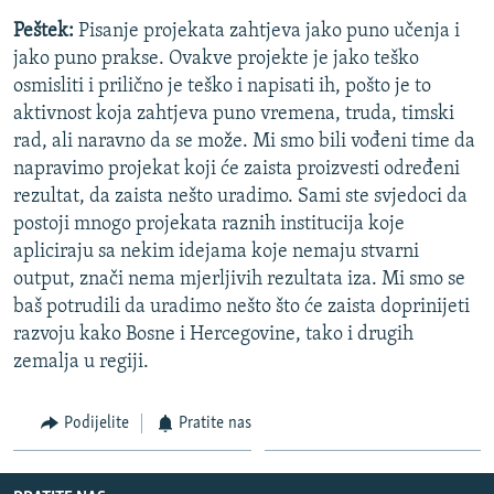
Peštek:
Pisanje projekata zahtjeva jako puno učenja i
jako puno prakse. Ovakve projekte je jako teško
osmisliti i prilično je teško i napisati ih, pošto je to
aktivnost koja zahtjeva puno vremena, truda, timski
rad, ali naravno da se može. Mi smo bili vođeni time da
napravimo projekat koji će zaista proizvesti određeni
rezultat, da zaista nešto uradimo. Sami ste svjedoci da
postoji mnogo projekata raznih institucija koje
apliciraju sa nekim idejama koje nemaju stvarni
output, znači nema mjerljivih rezultata iza. Mi smo se
baš potrudili da uradimo nešto što će zaista doprinijeti
razvoju kako Bosne i Hercegovine, tako i drugih
zemalja u regiji.
Podijelite
Pratite nas