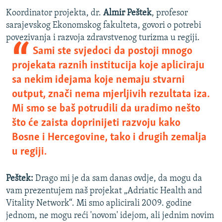
Koordinator projekta, dr.
Almir Peštek
, profesor
sarajevskog Ekonomskog fakulteta, govori o potrebi
povezivanja i razvoja zdravstvenog turizma u regiji.
Sami ste svjedoci da postoji mnogo
projekata raznih institucija koje apliciraju
sa nekim idejama koje nemaju stvarni
output, znači nema mjerljivih rezultata iza.
Mi smo se baš potrudili da uradimo nešto
što će zaista doprinijeti razvoju kako
Bosne i Hercegovine, tako i drugih zemalja
u regiji.
Peštek:
Drago mi je da sam danas ovdje, da mogu da
vam prezentujem naš projekat „Adriatic Health and
Vitality Network“. Mi smo aplicirali 2009. godine
jednom, ne mogu reći 'novom' idejom, ali jednim novim