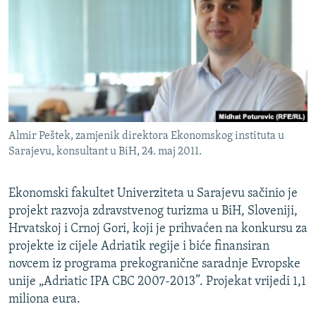
ISPRIČAJ MI
DNEVNO@RSE
SPECIJALI RSE
VIŠE OD NASLOVA
PRATITE NAS
GENOCID U SREBRENICI
Almir Peštek, zamjenik direktora Ekonomskog instituta u
POPLAVE I KLIZIŠTA U BIH 2024.
Sarajevu, konsultant u BiH, 24. maj 2011.
TV LIBERTY
Sve RFE/RL stranice
POST SCRIPTUM
Ekonomski fakultet Univerziteta u Sarajevu sačinio je
projekt razvoja zdravstvenog turizma u BiH, Sloveniji,
MOJA EVROPA
Hrvatskoj i Crnoj Gori, koji je prihvaćen na konkursu za
TRI DECENIJE OD RATA U BIH
projekte iz cijele Adriatik regije i biće finansiran
novcem iz programa prekogranične saradnje Evropske
SVE KARTE DEJTONA
unije „Adriatic IPA CBC 2007-2013”. Projekat vrijedi 1,1
NASTANAK I RASPAD JUGOSLAVIJE
miliona eura.