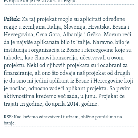
Evropske unije IPA za Adriatik regiju.
Peštek:
Za taj projekat mogle su aplicirati određene
regije u zemljama Italija, Slovenija, Hrvatska, Bosna i
Hercegovina, Crna Gora, Albanija i Grčka. Moram reći
da je najviše aplikanata bilo iz Italije. Naravno, bilo je
institucija i organizacija iz Bosne i Hercegovine koje su
također, kao članovi konzorcija, učestvovali u ovom
projektu. Neki od njihovih projekata su i odabrani za
finansiranje, ali ono što odvaja naš projekat od drugih
je da smo mi jedini aplikant iz Bosne i Hercegovine koji
je nosilac, odnosno vodeći aplikant projekta. Sa prvim
aktivnostima krećemo već sada, u junu. Projekat će
trajati tri godine, do aprila 2014. godine.
RSE: Kad kažemo zdravstveni turizam, obično pomislimo na
banje.