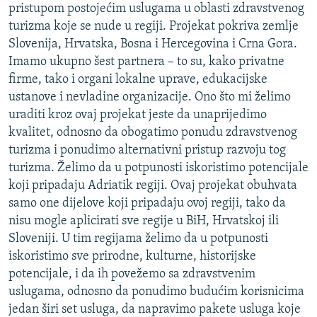
pristupom postojećim uslugama u oblasti zdravstvenog
turizma koje se nude u regiji. Projekat pokriva zemlje
Slovenija, Hrvatska, Bosna i Hercegovina i Crna Gora.
Imamo ukupno šest partnera – to su, kako privatne
firme, tako i organi lokalne uprave, edukacijske
ustanove i nevladine organizacije. Ono što mi želimo
uraditi kroz ovaj projekat jeste da unaprijedimo
kvalitet, odnosno da obogatimo ponudu zdravstvenog
turizma i ponudimo alternativni pristup razvoju tog
turizma. Želimo da u potpunosti iskoristimo potencijale
koji pripadaju Adriatik regiji. Ovaj projekat obuhvata
samo one dijelove koji pripadaju ovoj regiji, tako da
nisu mogle aplicirati sve regije u BiH, Hrvatskoj ili
Sloveniji. U tim regijama želimo da u potpunosti
iskoristimo sve prirodne, kulturne, historijske
potencijale, i da ih povežemo sa zdravstvenim
uslugama, odnosno da ponudimo budućim korisnicima
jedan širi set usluga, da napravimo pakete usluga koje