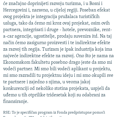
će značajno doprinijeti razvoju turizma, i u Bosni i
Hercegovini i, naravno, u cijeloj regiji. Poseban efekat
ovog projekta je integracija pružalaca turističkih
usluga, tako da ćemo mi kroz ovaj projekat, osim ovih
partnera, integrisati i druge - hotele, prevoznike, rent-
a-car agencije, ugostitelje, prodaju suvenira itd. Na taj
način ćemo zasigurno proizvesti i te indirektne efekte
za razvoj tih regija. Turizam je ipak industrija koja ima
najveće indirektne efekte na razvoj. Ono što je nama na
Ekonomskom fakultetu posebno drago jeste da smo mi
vodeći partner. Mi smo bili vodeći aplikant u projektu,
mi smo razradili tu projektnu ideju i mi smo okupili sve
te partnere i zajedno s njima, u veoma jakoj
konkurenciji od nekoliko stotina projekata, uspjeli da
uđemo u tih otprilike tridesetak koji su odabrani za
finansiranje.
RSE: To je specifičan program iz Fonda predpristupne pomoći