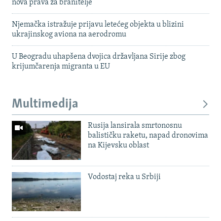
nova prava za branitelje
Njemačka istražuje prijavu letećeg objekta u blizini
ukrajinskog aviona na aerodromu
U Beogradu uhapšena dvojica državljana Sirije zbog
krijumčarenja migranta u EU
Multimedija
Rusija lansirala smrtonosnu
balističku raketu, napad dronovima
na Kijevsku oblast
Vodostaj reka u Srbiji