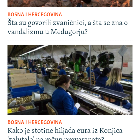
BOSNA I HERCEGOVINA
Šta su govorili zvaničnici, a šta se zna o
vandalizmu u Međugorju?
BOSNA I HERCEGOVINA
Kako je stotine hiljada eura iz Konjica