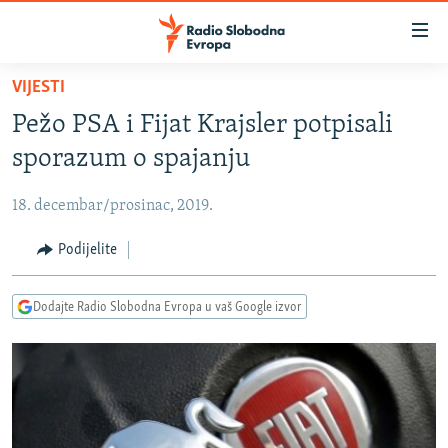
Dostupni
linkovi
Pređite
VIJESTI
na
VIJESTI
Pežo PSA i Fijat Krajsler potpisali
glavni
BOSNA I HERCEGOVINA
sadržaj
sporazum o spajanju
SRBIJA
Pređite
na
18. decembar/prosinac, 2019.
KOSOVO
glavnu
CRNA GORA
Podijelite
navigaciju
Pređite
VIZUELNO
na
Dodajte Radio Slobodna Evropa u vaš Google izvor
PODCASTI
VIDEO
pretragu
RAT U UKRAJINI
FOTOGALERIJE
KINA NA BALKANU
INFOGRAFIKE
RSE PRIČE IZ SVIJETA