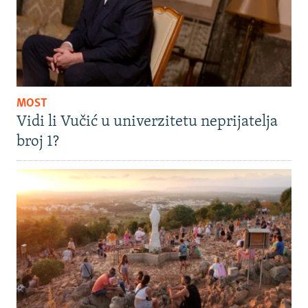
MOST
Vidi li Vučić u univerzitetu neprijatelja
broj 1?