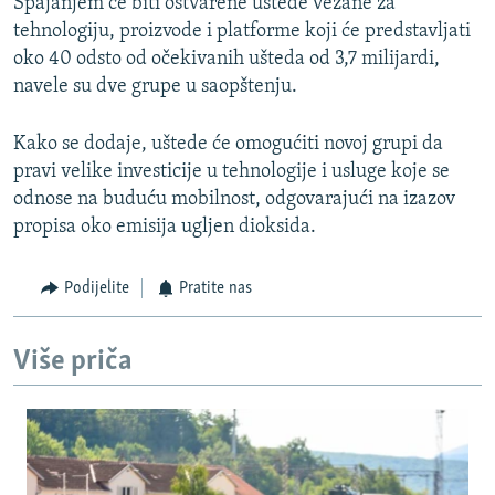
Spajanjem će biti ostvarene uštede vezane za
tehnologiju, proizvode i platforme koji će predstavljati
oko 40 odsto od očekivanih ušteda od 3,7 milijardi,
navele su dve grupe u saopštenju.
Kako se dodaje, uštede će omogućiti novoj grupi da
pravi velike investicije u tehnologije i usluge koje se
odnose na buduću mobilnost, odgovarajući na izazov
propisa oko emisija ugljen dioksida.
Podijelite
Pratite nas
Više priča