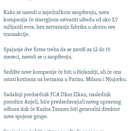
Kako se navodi u zajedničkom saopštenju, nova
kompanija će sinergijom ostvariti uštedu od oko 3,7
milijardi evra, bez zatvaranja fabrika u okviru ove
transakcije.
Spajanje dve firme treba da se završi za 12 do 15
meseci, navodi se u saopštenju.
Sedište nove kompanije će biti u Holandiji, ali će ona
ostati kotirana na berzama u Parizu, Milanu i Njujorku.
Sadašnji predsednik FCA Džon Elkan, naslednik
porodice Anjeli, biće predsedavajući novog upravnog
odbora dok će Karlos Tavares biti generalni direktor
nove spojene grupe.