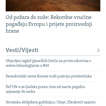
Od požara do suše: Rekordne vrućine
pogađaju Evropu i prijete proizvodnji
hrane
Vesti/Vijesti
Objavljen izgled glasačkih listića na prvim izborima s
novim tehnologijama u BiH
Demokratski savez Kosova traži poziciju predsednika
Šef UN-a za ljudska prava: Iran od marta pogubio
najmanje 56 osoba
Hrvatska obilježava godišnjicu 'Oluje', Plenković najavio