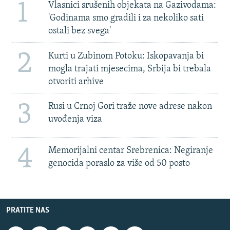
1
Vlasnici srušenih objekata na Gazivodama:
'Godinama smo gradili i za nekoliko sati
ostali bez svega'
2
Kurti u Zubinom Potoku: Iskopavanja bi
mogla trajati mjesecima, Srbija bi trebala
otvoriti arhive
3
Rusi u Crnoj Gori traže nove adrese nakon
uvođenja viza
4
Memorijalni centar Srebrenica: Negiranje
genocida poraslo za više od 50 posto
PRATITE NAS