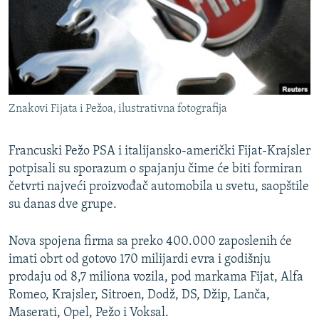
ISPRIČAJ MI
DNEVNO@RSE
SPECIJALI RSE
VIŠE OD NASLOVA
PRATITE NAS
Znakovi Fijata i Pežoa, ilustrativna fotografija
GENOCID U SREBRENICI
POPLAVE I KLIZIŠTA U BIH 2024.
Francuski Pežo PSA i italijansko-američki Fijat-Krajsler
TV LIBERTY
potpisali su sporazum o spajanju čime će biti formiran
Sve RFE/RL stranice
četvrti najveći proizvođač automobila u svetu, saopštile
POST SCRIPTUM
su danas dve grupe.
MOJA EVROPA
Nova spojena firma sa preko 400.000 zaposlenih će
TRI DECENIJE OD RATA U BIH
imati obrt od gotovo 170 milijardi evra i godišnju
SVE KARTE DEJTONA
prodaju od 8,7 miliona vozila, pod markama Fijat, Alfa
Romeo, Krajsler, Sitroen, Dodž, DS, Džip, Lanča,
NASTANAK I RASPAD JUGOSLAVIJE
Maserati, Opel, Pežo i Voksal.