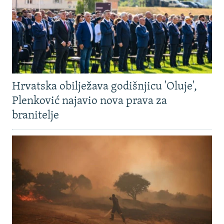
Hrvatska obilježava godišnjicu 'Oluje',
Plenković najavio nova prava za
branitelje